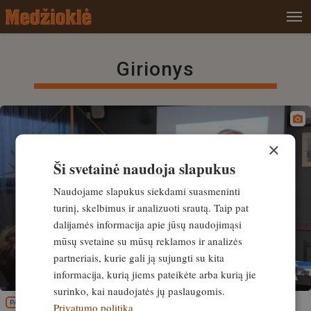
Girionys
×
Ši svetainė naudoja slapukus
Naudojame slapukus siekdami suasmeninti
turinį, skelbimus ir analizuoti srautą. Taip pat
dalijamės informacija apie jūsų naudojimąsi
mūsų svetaine su mūsų reklamos ir analizės
partneriais, kurie gali ją sujungti su kita
informacija, kurią jiems pateikėte arba kurią jie
surinko, kai naudojatės jų paslaugomis.
PATIRTIS
Privatumo politika