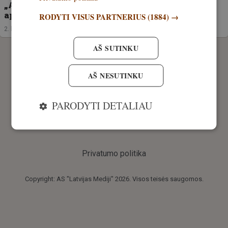
„Artėjame prie 8 tūkstančių ribos“. LMS Gamta
aptarė metų darbus ir ateities tikslus
RODYTI VISUS PARTNERIUS
(1884) →
2. birželis, 2026
AŠ SUTINKU
AŠ NESUTINKU
PARODYTI DETALIAU
Privatumo politika
Copyright: AS "Latvijas Mediji" 2026. Visos teisės saugomos.