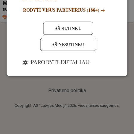
Milijonierius medžiotojas žuvo Afrikoje per
susidūrimą su drambliais
RODYTI VISUS PARTNERIUS
(1884) →
Išskirtinis
27. balandis, 2026
AŠ SUTINKU
AŠ NESUTINKU
PARODYTI DETALIAU
Privatumo politika
Copyright: AS "Latvijas Mediji" 2026. Visos teisės saugomos.