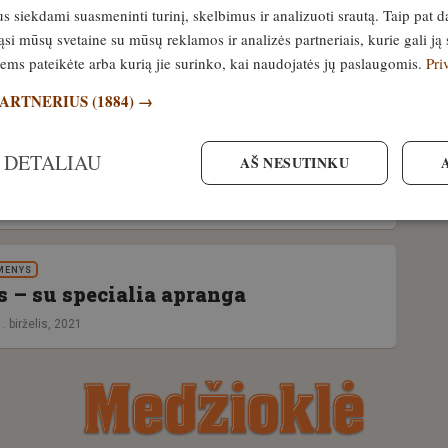
rtinos erkės. Ar yra pavojus
siekdami suasmeninti turinį, skelbimus ir analizuoti srautą. Taip pat d
ams ir šunims
si mūsų svetaine su mūsų reklamos ir analizės partneriais, kurie gali ją 
jiems pateikėte arba kurią jie surinko, kai naudojatės jų paslaugomis.
Pri
PARTNERIUS
(1884) →
tyti įtvirtinimus. Erkių sezonas
 DETALIAU
AŠ NESUTINKU
3. balandis, 2026
MENYS
s – su specialia apranga
. birželis, 2021