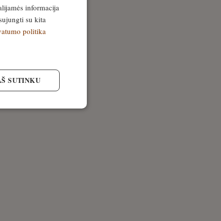
alijamės informacija
sujungti su kita
vatumo politika
AŠ SUTINKU