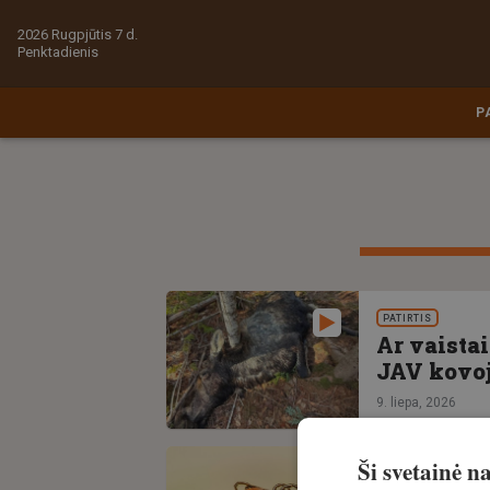
2026 Rugpjūtis 7 d.
Penktadienis
P
PATIRTIS
Ar vaistai
JAV kovoj
9. liepa, 2026
Ši svetainė 
PATIRTIS