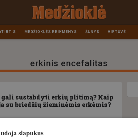
ATIRTIS
MEDŽIOKLĖS REIKMENYS
ŠUNYS
VIRTUVĖ
erkinis encefalitas
 gali sustabdyti erkių plitimą? Kaip
a su briedžių žieminėmis erkėmis?
naudoja slapukus