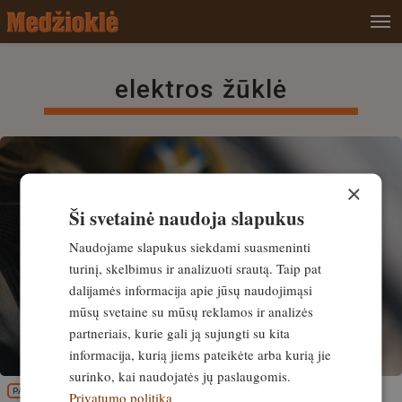
elektros žūklė
×
Ši svetainė naudoja slapukus
Naudojame slapukus siekdami suasmeninti
turinį, skelbimus ir analizuoti srautą. Taip pat
dalijamės informacija apie jūsų naudojimąsi
mūsų svetaine su mūsų reklamos ir analizės
partneriais, kurie gali ją sujungti su kita
informacija, kurią jiems pateikėte arba kurią jie
surinko, kai naudojatės jų paslaugomis.
PATIRTIS
Privatumo politika