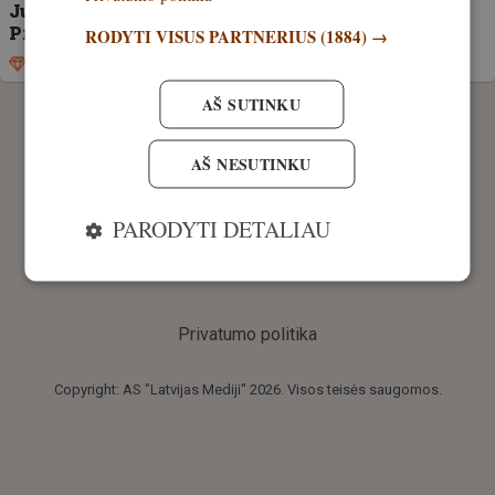
Jurbarke siūlytas kyšis aplinkosaugininkui.
Pradėtas ikiteisminis tyrimas
RODYTI VISUS PARTNERIUS
(1884) →
Išskirtinis
27. sausis, 2026
AŠ SUTINKU
AŠ NESUTINKU
PARODYTI DETALIAU
Privatumo politika
Copyright: AS "Latvijas Mediji" 2026. Visos teisės saugomos.