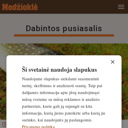
Dabintos pusiasalis
×
Ši svetainė naudoja slapukus
Naudojame slapukus siekdami suasmeninti
turinį, skelbimus ir analizuoti srautą. Taip pat
dalijamės informacija apie jūsų naudojimąsi
mūsų svetaine su mūsų reklamos ir analizės
partneriais, kurie gali ją sujungti su kita
informacija, kurią jiems pateikėte arba kurią jie
surinko, kai naudojatės jų paslaugomis.
PATIRTIS
Privatumo politika