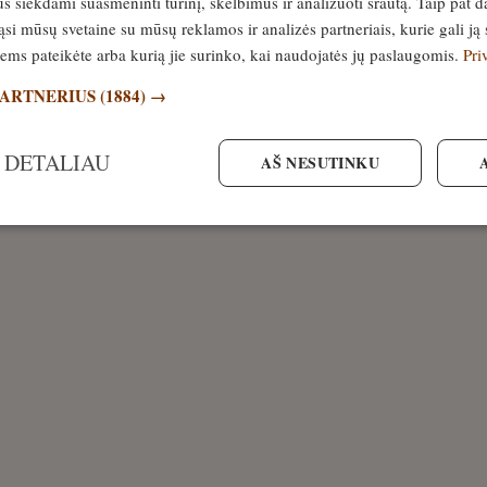
siekdami suasmeninti turinį, skelbimus ir analizuoti srautą. Taip pat d
si mūsų svetaine su mūsų reklamos ir analizės partneriais, kurie gali ją 
jiems pateikėte arba kurią jie surinko, kai naudojatės jų paslaugomis.
Pri
PARTNERIUS
(1884) →
 DETALIAU
AŠ NESUTINKU