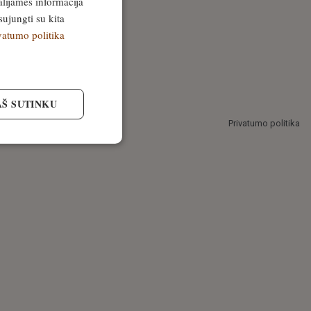
alijamės informacija
sujungti su kita
vatumo politika
AŠ SUTINKU
Privatumo politika