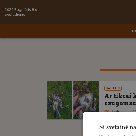
2026 Rugpjūtis 8 d.
šeštadienis
P
PATIRTIS
Ar tikrai 
saugomas 
Išskirtinis
2
Ši svetainė 