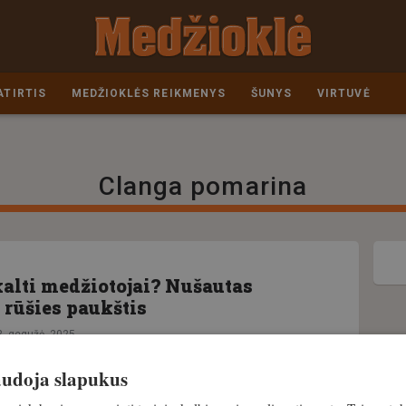
ATIRTIS
MEDŽIOKLĖS REIKMENYS
ŠUNYS
VIRTUVĖ
Clanga pomarina
kalti medžiotojai? Nušautas
rūšies paukštis
2. gegužė, 2025
naudoja slapukus