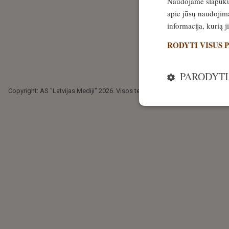
Naudojame slapukus 
apie jūsų naudojimą
informacija, kurią 
RODYTI VISUS 
PARODYTI
Copyright: AS "Latvijas Mediji" 2026. Visos teisės saugomos.