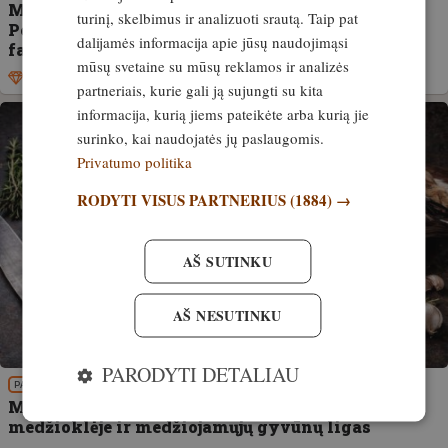
Mirties pavojus ir įstatymo reikalavimai.
turinį, skelbimus ir analizuoti srautą. Taip pat
Pernykštės žolės deginimas naikina smulkiąją
dalijamės informacija apie jūsų naudojimąsi
fauną, gyvūnus ir paukščius
mūsų svetaine su mūsų reklamos ir analizės
Išskirtinis
24. balandis, 2026
partneriais, kurie gali ją sujungti su kita
informacija, kurią jiems pateikėte arba kurią jie
surinko, kai naudojatės jų paslaugomis.
Privatumo politika
RODYTI VISUS PARTNERIUS
(1884) →
AŠ SUTINKU
AŠ NESUTINKU
PARODYTI DETALIAU
PATIRTIS
Medžiotojams skirti LSMU kursai apie higieną
medžioklėje ir medžiojamųjų gyvūnų ligas