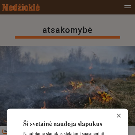
atsakomybė
×
Ši svetainė naudoja slapukus
PATIRTIS
Naudojame slapukus siekdami suasmeninti