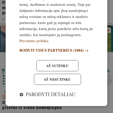
Paprastas sprendimas, kurį siūlo Žemės ūkio
turinį, skelbimus ir analizuoti srautą. Taip pat
ministerija. Stirniukai gyvi, o ūkininkai
dalijamės informacija apie jūsų naudojimąsi
patenkinti
mūsų svetaine su mūsų reklamos ir analizės
3. birželis, 2026
partneriais, kurie gali ją sujungti su kita
informacija, kurią jiems pateikėte arba kurią jie
surinko, kai naudojatės jų paslaugomis.
Privatumo politika
RODYTI VISUS PARTNERIUS
(1884) →
AŠ SUTINKU
AŠ NESUTINKU
PARODYTI DETALIAU
PATIRTIS
Gyvybių gelbėjimo akcijai LMŽD kviečia dronų
pilotus ir visus neabejingus