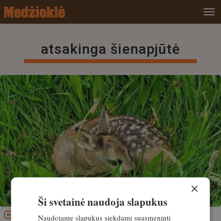
atsakinga šienapjūtė
×
Ši svetainė naudoja slapukus
Naudojame slapukus siekdami suasmeninti
PATIRTIS