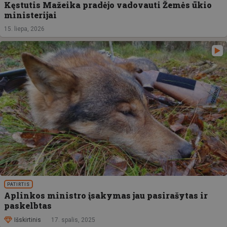
Kęstutis Mažeika pradėjo vadovauti Žemės ūkio
ministerijai
15. liepa, 2026
PATIRTIS
Aplinkos ministro įsakymas jau pasirašytas ir
paskelbtas
Išskirtinis
17. spalis, 2025