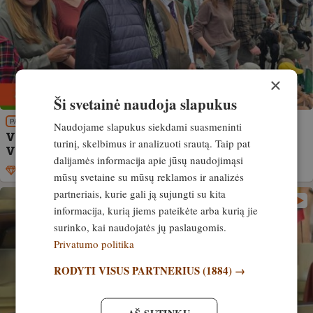
×
Ši svetainė naudoja slapukus
PATIRTIS
Naudojame slapukus siekdami suasmeninti
VIDEO+GALERIJA! Medžioklės dienos šventė
turinį, skelbimus ir analizuoti srautą. Taip pat
Vilniaus centre!
dalijamės informacija apie jūsų naudojimąsi
Išskirtinis
17. rugsėjis, 2024
mūsų svetaine su mūsų reklamos ir analizės
partneriais, kurie gali ją sujungti su kita
informacija, kurią jiems pateikėte arba kurią jie
surinko, kai naudojatės jų paslaugomis.
Privatumo politika
RODYTI VISUS PARTNERIUS
(1884) →
AŠ SUTINKU