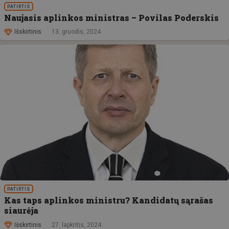
PATIRTIS
Naujasis aplinkos ministras – Povilas Poderskis
Išskirtinis
13. gruodis, 2024
PATIRTIS
Kas taps aplinkos ministru? Kandidatų sąrašas
siaurėja
Išskirtinis
27. lapkritis, 2024