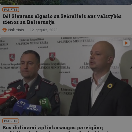
PATIRTIS
Dėl žiauraus elgesio su žvėreliais ant valstybės
sienos su Baltarusija
Išskirtinis
12. gegužė, 2023
PATIRTIS
Bus didinami aplinkosaugos pareigūnų