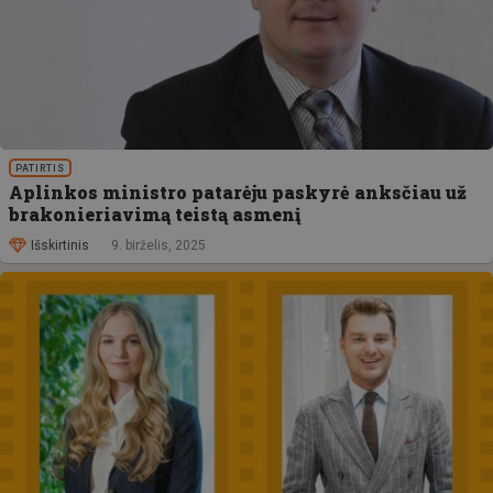
PATIRTIS
Aplinkos ministro patarėju paskyrė anksčiau už
brakonieriavimą teistą asmenį
Išskirtinis
9. birželis, 2025