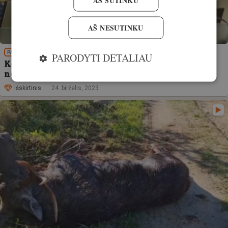
AŠ NESUTINKU
PATIRTIS
PARODYTI DETALIAU
Kęstutis Mažeika: Apie medžioklę,
nesuprantantiems
Išskirtinis
24. birželis, 2023