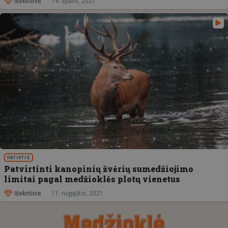
Išskirtinis
14. spalis, 2021
PATIRTIS
Patvirtinti kanopinių žvėrių sumedžiojimo
limitai pagal medžioklės plotų vienetus
Išskirtinis
11. rugpjūtis, 2021