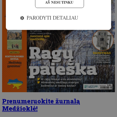
AŠ NESUTINKU
PARODYTI DETALIAU
Prenumeruokite žurnalą
Medžioklė!