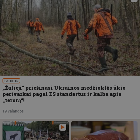
PATIRTIS
„Žalieji“ priešinasi Ukrainos medžioklės ūkio
pertvarkai pagal ES standartus ir kalba apie
„terorą“!
19 valandos