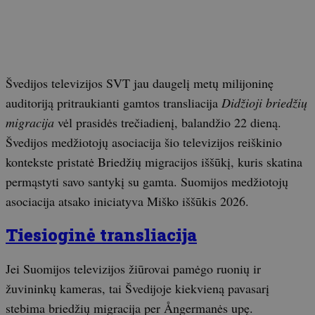
Švedijos televizijos SVT jau daugelį metų milijoninę
auditoriją pritraukianti gamtos transliacija
Didžioji briedžių
migracija
vėl prasidės trečiadienį, balandžio 22 dieną.
Švedijos medžiotojų asociacija šio televizijos reiškinio
kontekste pristatė Briedžių migracijos iššūkį, kuris skatina
permąstyti savo santykį su gamta. Suomijos medžiotojų
asociacija atsako iniciatyva Miško iššūkis 2026.
Tiesioginė transliacija
Jei Suomijos televizijos žiūrovai pamėgo ruonių ir
žuvininkų kameras, tai Švedijoje kiekvieną pavasarį
stebima briedžių migracija per Ångermanės upę.