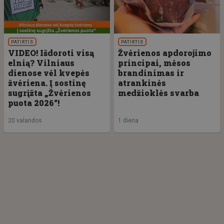
PATIRTIS
PATIRTIS
VIDEO! Išdoroti visą
Žvėrienos apdorojimo
elnią? Vilniaus
principai, mėsos
dienose vėl kvepės
brandinimas ir
žvėriena. Į sostinę
atrankinės
sugrįžta „Žvėrienos
medžioklės svarba
puota 2026“!
20 valandos
1 diena