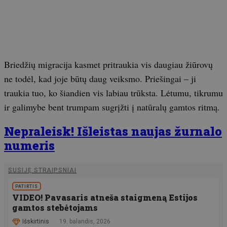
Briedžių migracija kasmet pritraukia vis daugiau žiūrovų
ne todėl, kad joje būtų daug veiksmo. Priešingai – ji
traukia tuo, ko šiandien vis labiau trūksta. Lėtumu, tikrumu
ir galimybe bent trumpam sugrįžti į natūralų gamtos ritmą.
Nepraleisk! Išleistas naujas žurnalo
numeris
SUSIJĘ STRAIPSNIAI
PATIRTIS
VIDEO! Pavasaris atneša staigmeną Estijos
gamtos stebėtojams
Išskirtinis
19. balandis, 2026