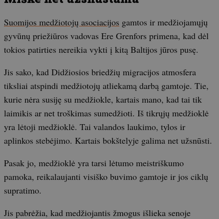
Suomijos medžiotojų asociacijos
gamtos ir medžiojamųjų
gyvūnų priežiūros vadovas Ere Grenfors primena, kad dėl
tokios patirties nereikia vykti į kitą Baltijos jūros pusę.
Jis sako, kad Didžiosios briedžių migracijos atmosfera
tiksliai atspindi medžiotojų atliekamą darbą gamtoje. Tie,
kurie nėra susiję su medžiokle, kartais mano, kad tai tik
laimikis ar net troškimas sumedžioti. Iš tikrųjų medžioklė
yra lėtoji medžioklė. Tai valandos laukimo, tylos ir
aplinkos stebėjimo. Kartais bokštelyje galima net užsnūsti.
Pasak jo, medžioklė yra tarsi lėtumo meistriškumo
pamoka, reikalaujanti visiško buvimo gamtoje ir jos ciklų
supratimo.
Jis pabrėžia, kad medžiojantis žmogus išlieka senoje