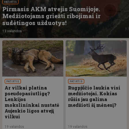
PATIRTIS
Pirmasis AKM atvejis Suomijoje.
Medžiotojams griežti ribojimai ir
sudėtingos užduotys!
13 valandos
PATIRTIS
PATIRTIS
Ar vilkai platina
Rugpjūčio laukia visi
pseudopasiutligę?
medžiotojai. Kokias
Lenkijos
rūšis jau galima
mokslininkai nustatė
medžioti šį mėnesį?
Aujeskio ligos atvejį
vilkui
19 valandos
19 valandos