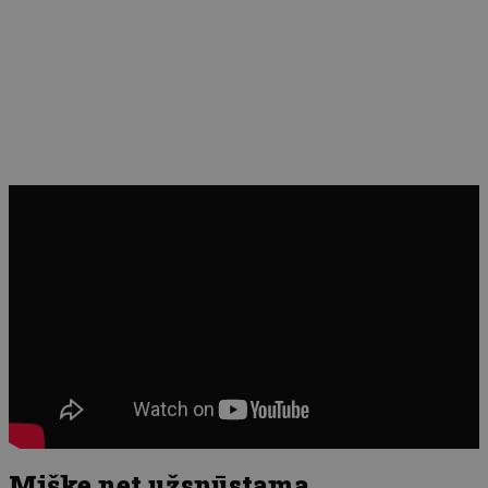
Miške net užsnūstama