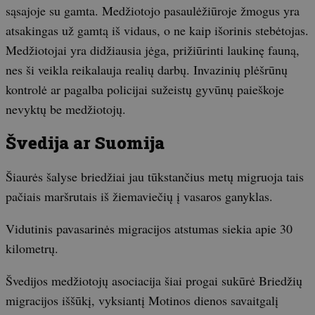
sąsajoje su gamta. Medžiotojo pasaulėžiūroje žmogus yra
atsakingas už gamtą iš vidaus, o ne kaip išorinis stebėtojas.
Medžiotojai yra didžiausia jėga, prižiūrinti laukinę fauną,
nes ši veikla reikalauja realių darbų. Invazinių plėšrūnų
kontrolė ar pagalba policijai sužeistų gyvūnų paieškoje
nevyktų be medžiotojų.
Švedija ar Suomija
Šiaurės šalyse briedžiai jau tūkstančius metų migruoja tais
pačiais maršrutais iš žiemaviečių į vasaros ganyklas.
Vidutinis pavasarinės migracijos atstumas siekia apie 30
kilometrų.
Švedijos medžiotojų asociacija šiai progai sukūrė Briedžių
migracijos iššūkį, vyksiantį Motinos dienos savaitgalį