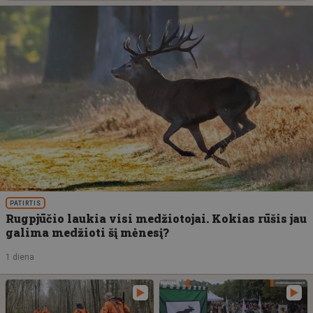
PATIRTIS
Rugpjūčio laukia visi medžiotojai. Kokias rūšis jau
galima medžioti šį mėnesį?
1 diena