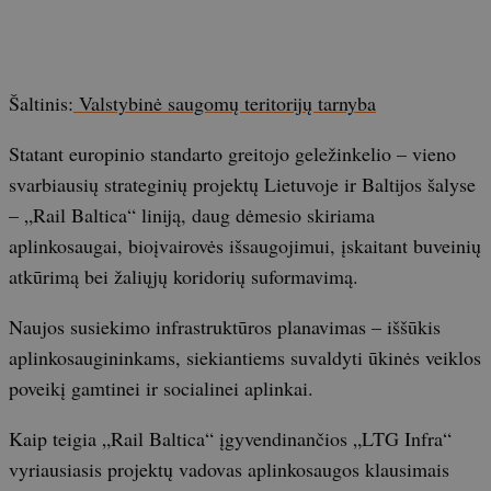
Šaltinis:
Valstybinė saugomų teritorijų tarnyba
Statant europinio standarto greitojo geležinkelio – vieno
svarbiausių strateginių projektų Lietuvoje ir Baltijos šalyse
– „Rail Baltica“ liniją, daug dėmesio skiriama
aplinkosaugai, bioįvairovės išsaugojimui, įskaitant buveinių
atkūrimą bei žaliųjų koridorių suformavimą.
Naujos susiekimo infrastruktūros planavimas – iššūkis
aplinkosaugininkams, siekiantiems suvaldyti ūkinės veiklos
poveikį gamtinei ir socialinei aplinkai.
Kaip teigia „Rail Baltica“ įgyvendinančios „LTG Infra“
vyriausiasis projektų vadovas aplinkosaugos klausimais