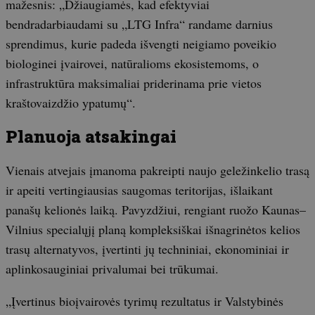
mažesnis: „Džiaugiamės, kad efektyviai
bendradarbiaudami su „LTG Infra“ randame darnius
sprendimus, kurie padeda išvengti neigiamo poveikio
biologinei įvairovei, natūralioms ekosistemoms, o
infrastruktūra maksimaliai priderinama prie vietos
kraštovaizdžio ypatumų“.
Planuoja atsakingai
Vienais atvejais įmanoma pakreipti naujo geležinkelio trasą
ir apeiti vertingiausias saugomas teritorijas, išlaikant
panašų kelionės laiką. Pavyzdžiui, rengiant ruožo Kaunas–
Vilnius specialųjį planą kompleksiškai išnagrinėtos kelios
trasų alternatyvos, įvertinti jų techniniai, ekonominiai ir
aplinkosauginiai privalumai bei trūkumai.
„Įvertinus bioįvairovės tyrimų rezultatus ir Valstybinės