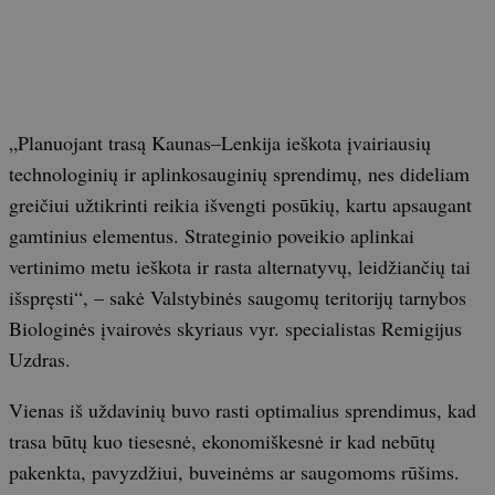
„Planuojant trasą Kaunas–Lenkija ieškota įvairiausių
technologinių ir aplinkosauginių sprendimų, nes dideliam
greičiui užtikrinti reikia išvengti posūkių, kartu apsaugant
gamtinius elementus. Strateginio poveikio aplinkai
vertinimo metu ieškota ir rasta alternatyvų, leidžiančių tai
išspręsti“, – sakė Valstybinės saugomų teritorijų tarnybos
Biologinės įvairovės skyriaus vyr. specialistas Remigijus
Uzdras.
Vienas iš uždavinių buvo rasti optimalius sprendimus, kad
trasa būtų kuo tiesesnė, ekonomiškesnė ir kad nebūtų
pakenkta, pavyzdžiui, buveinėms ar saugomoms rūšims.