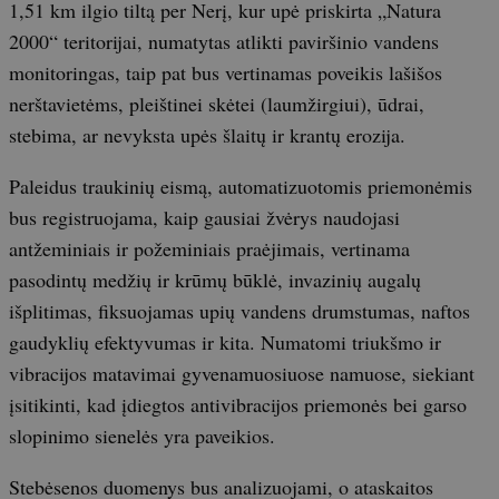
1,51 km ilgio tiltą per Nerį, kur upė priskirta „Natura
2000“ teritorijai, numatytas atlikti paviršinio vandens
monitoringas, taip pat bus vertinamas poveikis lašišos
nerštavietėms, pleištinei skėtei (laumžirgiui), ūdrai,
stebima, ar nevyksta upės šlaitų ir krantų erozija.
Paleidus traukinių eismą, automatizuotomis priemonėmis
bus registruojama, kaip gausiai žvėrys naudojasi
antžeminiais ir požeminiais praėjimais, vertinama
pasodintų medžių ir krūmų būklė, invazinių augalų
išplitimas, fiksuojamas upių vandens drumstumas, naftos
gaudyklių efektyvumas ir kita. Numatomi triukšmo ir
vibracijos matavimai gyvenamuosiuose namuose, siekiant
įsitikinti, kad įdiegtos antivibracijos priemonės bei garso
slopinimo sienelės yra paveikios.
Stebėsenos duomenys bus analizuojami, o ataskaitos