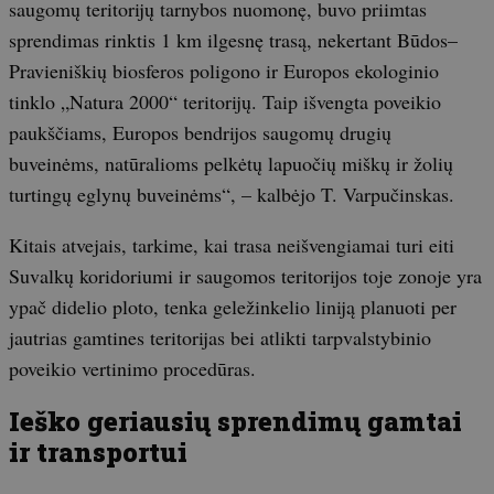
saugomų teritorijų tarnybos nuomonę, buvo priimtas
sprendimas rinktis 1 km ilgesnę trasą, nekertant Būdos–
Pravieniškių biosferos poligono ir Europos ekologinio
tinklo „Natura 2000“ teritorijų. Taip išvengta poveikio
paukščiams, Europos bendrijos saugomų drugių
buveinėms, natūralioms pelkėtų lapuočių miškų ir žolių
turtingų eglynų buveinėms“, – kalbėjo T. Varpučinskas.
Kitais atvejais, tarkime, kai trasa neišvengiamai turi eiti
Suvalkų koridoriumi ir saugomos teritorijos toje zonoje yra
ypač didelio ploto, tenka geležinkelio liniją planuoti per
jautrias gamtines teritorijas bei atlikti tarpvalstybinio
poveikio vertinimo procedūras.
Ieško geriausių sprendimų gamtai
ir transportui