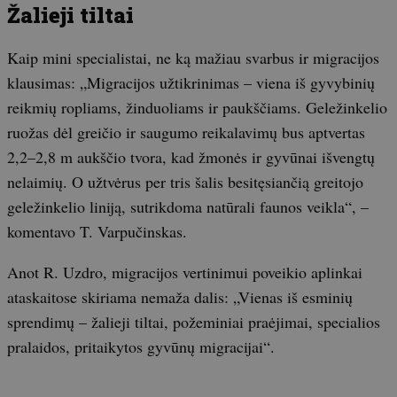
Žalieji tiltai
Kaip mini specialistai, ne ką mažiau svarbus ir migracijos
klausimas: „Migracijos užtikrinimas – viena iš gyvybinių
reikmių ropliams, žinduoliams ir paukščiams. Geležinkelio
ruožas dėl greičio ir saugumo reikalavimų bus aptvertas
2,2–2,8 m aukščio tvora, kad žmonės ir gyvūnai išvengtų
nelaimių. O užtvėrus per tris šalis besitęsiančią greitojo
geležinkelio liniją, sutrikdoma natūrali faunos veikla“, –
komentavo T. Varpučinskas.
Anot R. Uzdro, migracijos vertinimui poveikio aplinkai
ataskaitose skiriama nemaža dalis: „Vienas iš esminių
sprendimų – žalieji tiltai, požeminiai praėjimai, specialios
pralaidos, pritaikytos gyvūnų migracijai“.