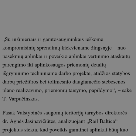
„Su inžinieriais ir gamtosaugininkais ieškome
kompromisinių sprendimų kiekviename žingsnyje – nuo
pasekmių aplinkai ir poveikio aplinkai vertinimo ataskaitų
parengimo iki aplinkosaugos priemonių detalių
išgryninimo techniniame darbo projekte, atidžios statybos
darbų priežiūros bei tolimesnio daugiamečio stebėsenos
plano realizavimo, priemonių taisymo, papildymo“, – sakė
T. Varpučinskas.
Pasak Valstybinės saugomų teritorijų tarnybos direktorės
dr. Agnės Jasinavičiūtės, analizuojant „Rail Baltica“
projektus siekta, kad poveikis gamtinei aplinkai būtų kuo