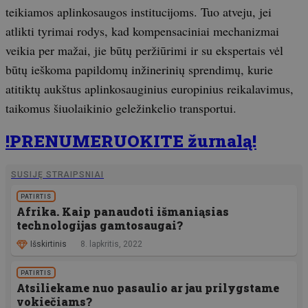
teikiamos aplinkosaugos institucijoms. Tuo atveju, jei
atlikti tyrimai rodys, kad kompensaciniai mechanizmai
veikia per mažai, jie būtų peržiūrimi ir su ekspertais vėl
būtų ieškoma papildomų inžinerinių sprendimų, kurie
atitiktų aukštus aplinkosauginius europinius reikalavimus,
taikomus šiuolaikinio geležinkelio transportui.
!PRENUMERUOKITE žurnalą!
SUSIJĘ STRAIPSNIAI
PATIRTIS
Afrika. Kaip panaudoti išmaniąsias
technologijas gamtosaugai?
Išskirtinis
8. lapkritis, 2022
PATIRTIS
Atsiliekame nuo pasaulio ar jau prilygstame
vokiečiams?