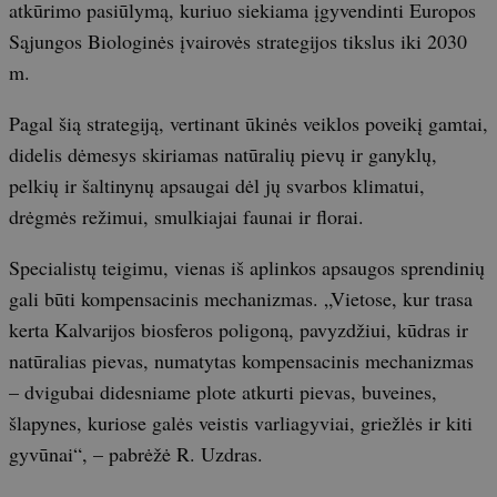
atkūrimo pasiūlymą, kuriuo siekiama įgyvendinti Europos
Sąjungos Biologinės įvairovės strategijos tikslus iki 2030
m.
Pagal šią strategiją, vertinant ūkinės veiklos poveikį gamtai,
didelis dėmesys skiriamas natūralių pievų ir ganyklų,
pelkių ir šaltinynų apsaugai dėl jų svarbos klimatui,
drėgmės režimui, smulkiajai faunai ir florai.
Specialistų teigimu, vienas iš aplinkos apsaugos sprendinių
gali būti kompensacinis mechanizmas. „Vietose, kur trasa
kerta Kalvarijos biosferos poligoną, pavyzdžiui, kūdras ir
natūralias pievas, numatytas kompensacinis mechanizmas
– dvigubai didesniame plote atkurti pievas, buveines,
šlapynes, kuriose galės veistis varliagyviai, griežlės ir kiti
gyvūnai“, – pabrėžė R. Uzdras.