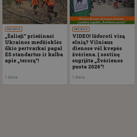
PATIRTIS
PATIRTIS
„Žalieji“ priešinasi
VIDEO! Išdoroti visą
Ukrainos medžioklės
elnią? Vilniaus
ūkio pertvarkai pagal
dienose vėl kvepės
ES standartus ir kalba
žvėriena. Į sostinę
apie „terorą“!
sugrįžta „Žvėrienos
puota 2026“!
1 diena
1 diena