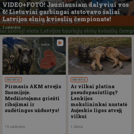
VIDEO+FOTO! Jauniausiam dalyviui vos
6! Lietuviai garbingai atstovavo šaliai
Latvijos elnių kvieslių čempionate!
2 valandos
PATIRTIS
PATIRTIS
Pirmasis AKM atvejis
Ar vilkai platina
Suomijoje.
pseudopasiutligę?
Medžiotojams griežti
Lenkijos
ribojimai ir
mokslininkai nustatė
sudėtingos užduotys!
Aujeskio ligos atvejį
vilkui
19 valandos
1 diena