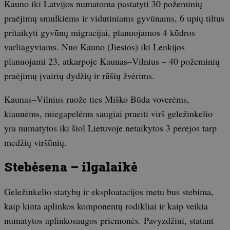
Kauno iki Latvijos numatoma pastatyti 30 požeminių
praėjimų smulkiems ir vidutiniams gyvūnams, 6 upių tiltus
pritaikyti gyvūnų migracijai, planuojamos 4 kūdros
varliagyviams. Nuo Kauno (Jiesios) iki Lenkijos
planuojami 23, atkarpoje Kaunas–Vilnius – 40 požeminių
praėjimų įvairių dydžių ir rūšių žvėrims.
Kaunas–Vilnius ruože ties Miško Būda voverėms,
kiaunėms, miegapelėms saugiai praeiti virš geležinkelio
yra numatytos iki šiol Lietuvoje netaikytos 3 perėjos tarp
medžių viršūnių.
Stebėsena – ilgalaikė
Geležinkelio statybų ir eksploatacijos metu bus stebima,
kaip kinta aplinkos komponentų rodikliai ir kaip veikia
numatytos aplinkosaugos priemonės. Pavyzdžiui, statant