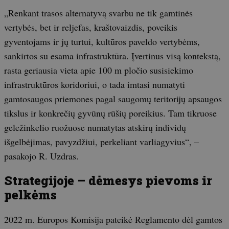
„Renkant trasos alternatyvą svarbu ne tik gamtinės
vertybės, bet ir reljefas, kraštovaizdis, poveikis
gyventojams ir jų turtui, kultūros paveldo vertybėms,
sankirtos su esama infrastruktūra. Įvertinus visą kontekstą,
rasta geriausia vieta apie 100 m pločio susisiekimo
infrastruktūros koridoriui, o tada imtasi numatyti
gamtosaugos priemones pagal saugomų teritorijų apsaugos
tikslus ir konkrečių gyvūnų rūšių poreikius. Tam tikruose
geležinkelio ruožuose numatytas atskirų individų
išgelbėjimas, pavyzdžiui, perkeliant varliagyvius“, –
pasakojo R. Uzdras.
Strategijoje – dėmesys pievoms ir
pelkėms
2022 m. Europos Komisija pateikė Reglamento dėl gamtos