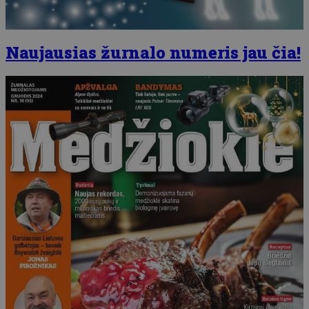
Naujausias žurnalo numeris jau čia!