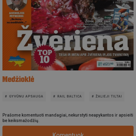
GYVŪNU APSAUGA
RAIL BALTICA
ŽALIEJI TILTAI
Prašome komentuoti mandagiai, nekurstyti neapykantos ir apsieiti
be keiksmažodžių.
Komentuok