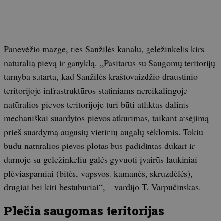
Panevėžio mazge, ties Sanžilės kanalu, geležinkelis kirs
natūralią pievą ir ganyklą. „Pasitarus su Saugomų teritorijų
tarnyba sutarta, kad Sanžilės kraštovaizdžio draustinio
teritorijoje infrastruktūros statiniams nereikalingoje
natūralios pievos teritorijoje turi būti atliktas dalinis
mechaniškai suardytos pievos atkūrimas, taikant atsėjimą
prieš suardymą augusių vietinių augalų sėklomis. Tokiu
būdu natūralios pievos plotas bus padidintas dukart ir
darnoje su geležinkeliu galės gyvuoti įvairūs laukiniai
plėviasparniai (bitės, vapsvos, kamanės, skruzdėlės),
drugiai bei kiti bestuburiai“, – vardijo T. Varpučinskas.
Plečia saugomas teritorijas