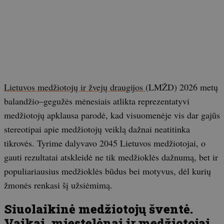
Lietuvos medžiotojų ir žvejų draugijos
(LMŽD) 2026 metų
balandžio–gegužės mėnesiais atlikta reprezentatyvi
medžiotojų apklausa parodė, kad visuomenėje vis dar gajūs
stereotipai apie medžiotojų veiklą dažnai neatitinka
tikrovės. Tyrime dalyvavo 2045 Lietuvos medžiotojai, o
gauti rezultatai atskleidė ne tik medžioklės dažnumą, bet ir
populiariausius medžioklės būdus bei motyvus, dėl kurių
žmonės renkasi šį užsiėmimą.
Siuolaikinė medžiotojų šventė.
Vaikai, miestelėnai ir medžiotojai