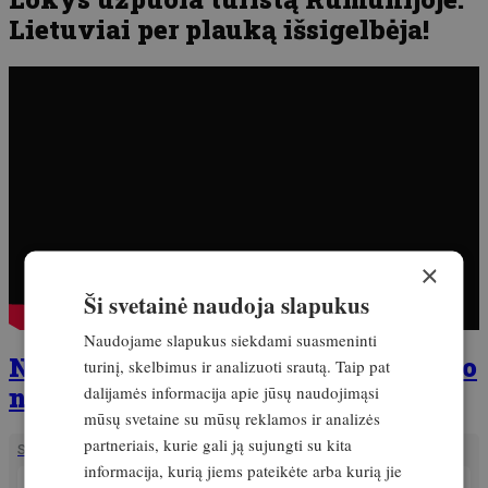
Lietuviai per plauką išsigelbėja!
×
Ši svetainė naudoja slapukus
Naudojame slapukus siekdami suasmeninti
Nepraleisk! Išleistas naujas žurnalo
turinį, skelbimus ir analizuoti srautą. Taip pat
numeris
dalijamės informacija apie jūsų naudojimąsi
mūsų svetaine su mūsų reklamos ir analizės
partneriais, kurie gali ją sujungti su kita
SUSIJĘ STRAIPSNIAI
informacija, kurią jiems pateikėte arba kurią jie
PATIRTIS