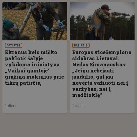
PATIRTIS
PATIRTIS
Ekranus keis miško
Europos vicečempiono
paklotė: šalyje
sidabras Lietuvai.
vykdoma iniciatyva
Nedas Simanauskas:
„Vaikai gamtoje“
„Jeigu nebejauti
grąžina mokinius prie
jaudulio, gal jau
tikrų patirčių
neverta važiuoti nei į
varžybas, nei į
medžioklę“
1 diena
1 diena