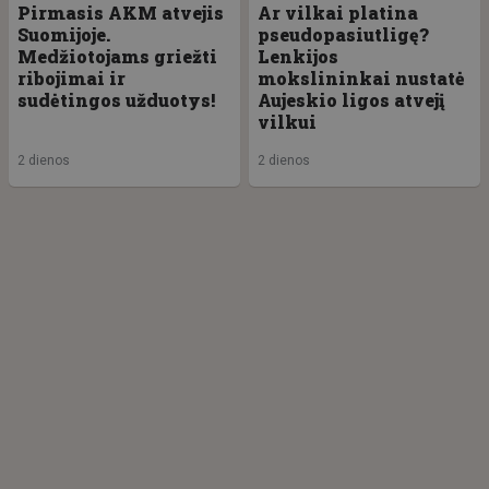
Pirmasis AKM atvejis
Ar vilkai platina
Suomijoje.
pseudopasiutligę?
Medžiotojams griežti
Lenkijos
ribojimai ir
mokslininkai nustatė
sudėtingos užduotys!
Aujeskio ligos atvejį
vilkui
2 dienos
2 dienos