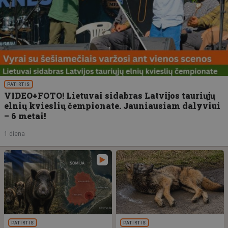
PATIRTIS
VIDEO+FOTO! Lietuvai sidabras Latvijos tauriųjų
elnių kvieslių čempionate. Jauniausiam dalyviui
– 6 metai!
1 diena
PATIRTIS
PATIRTIS