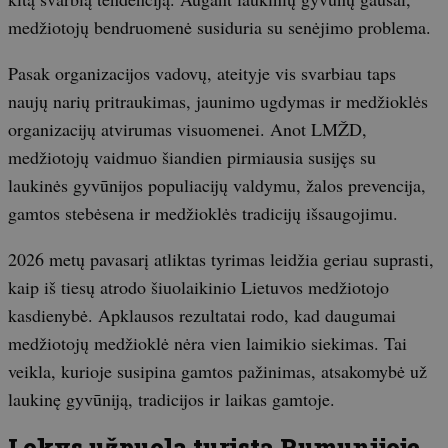
medžiotojų bendruomenė susiduria su senėjimo problema.
Pasak organizacijos vadovų, ateityje vis svarbiau taps
naujų narių pritraukimas, jaunimo ugdymas ir medžioklės
organizacijų atvirumas visuomenei. Anot LMŽD,
medžiotojų vaidmuo šiandien pirmiausia susijęs su
laukinės gyvūnijos populiacijų valdymu, žalos prevencija,
gamtos stebėsena ir medžioklės tradicijų išsaugojimu.
2026 metų pavasarį atliktas tyrimas leidžia geriau suprasti,
kaip iš tiesų atrodo šiuolaikinio Lietuvos medžiotojo
kasdienybė. Apklausos rezultatai rodo, kad daugumai
medžiotojų medžioklė nėra vien laimikio siekimas. Tai
veikla, kurioje susipina gamtos pažinimas, atsakomybė už
laukinę gyvūniją, tradicijos ir laikas gamtoje.
Lokys užpuola turistą Rumunijoje.