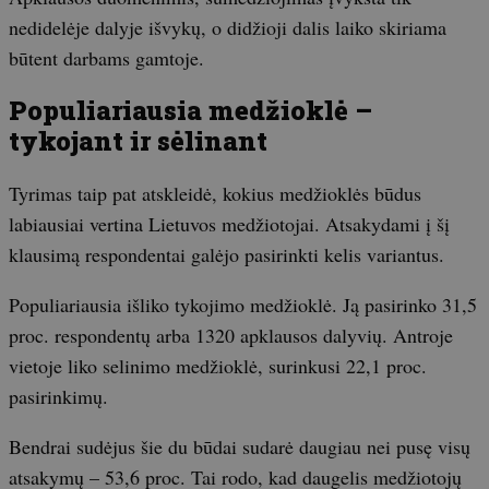
nedidelėje dalyje išvykų, o didžioji dalis laiko skiriama
būtent darbams gamtoje.
Populiariausia medžioklė –
tykojant ir sėlinant
Tyrimas taip pat atskleidė, kokius medžioklės būdus
labiausiai vertina Lietuvos medžiotojai. Atsakydami į šį
klausimą respondentai galėjo pasirinkti kelis variantus.
Populiariausia išliko tykojimo medžioklė. Ją pasirinko 31,5
proc. respondentų arba 1320 apklausos dalyvių. Antroje
vietoje liko selinimo medžioklė, surinkusi 22,1 proc.
pasirinkimų.
Bendrai sudėjus šie du būdai sudarė daugiau nei pusę visų
atsakymų – 53,6 proc. Tai rodo, kad daugelis medžiotojų