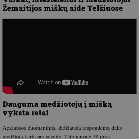
Žemaitijos miškų aide Telšiuose
Dauguma medžiotojų į mišką
vyksta retai
Apklausos duomenimis, didžiausia respondentų dalis
medžioja kartą per savaitę. Taip nurodė 38 proc.