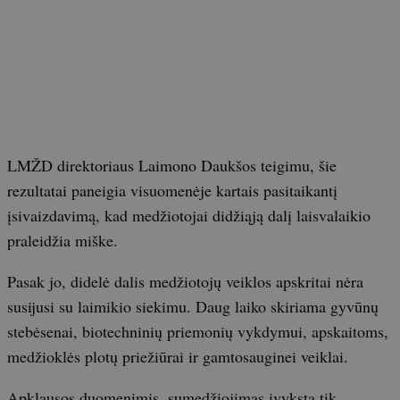
LMŽD direktoriaus Laimono Daukšos teigimu, šie
rezultatai paneigia visuomenėje kartais pasitaikantį
įsivaizdavimą, kad medžiotojai didžiąją dalį laisvalaikio
praleidžia miške.
Pasak jo, didelė dalis medžiotojų veiklos apskritai nėra
susijusi su laimikio siekimu. Daug laiko skiriama gyvūnų
stebėsenai, biotechninių priemonių vykdymui, apskaitoms,
medžioklės plotų priežiūrai ir gamtosauginei veiklai.
Apklausos duomenimis, sumedžiojimas įvyksta tik