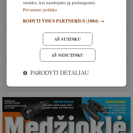
surinko, kai naudojatės jų paslaugomis.
Gyvybių gelbėjimo akcijai LMŽD kviečia
Privatumo politika
dronų pilotus ir visus neabejingus
RODYTI VISUS PARTNERIUS
(1884) →
26. gegužė, 2026
PATIRTIS
Po AAD pranešimo LMŽD priėmė svarbų
AŠ SUTINKU
sprendimą
12. gegužė, 2026
AŠ NESUTINKU
PATIRTIS
Papildyta! Kas įvyko LMŽD delegatų
PARODYTI DETALIAU
suvažiavime ir kas laukia ateityje?
Išskirtinis
26. balandis, 2026