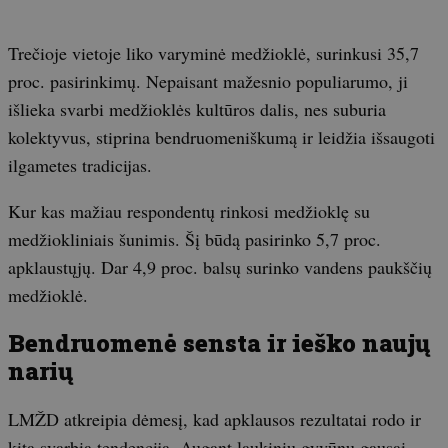
Trečioje vietoje liko varyminė medžioklė, surinkusi 35,7
proc. pasirinkimų. Nepaisant mažesnio populiarumo, ji
išlieka svarbi medžioklės kultūros dalis, nes suburia
kolektyvus, stiprina bendruomeniškumą ir leidžia išsaugoti
ilgametes tradicijas.
Kur kas mažiau respondentų rinkosi medžioklę su
medžiokliniais šunimis. Šį būdą pasirinko 5,7 proc.
apklaustųjų. Dar 4,9 proc. balsų surinko vandens paukščių
medžioklė.
Bendruomenė sensta ir ieško naujų
narių
LMŽD atkreipia dėmesį, kad apklausos rezultatai rodo ir
kitą svarbią tendenciją. Augant laukinių gyvūnų gausai,