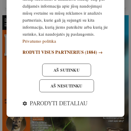
Išskirtinis
18. balandis, 2026
dalijamės informacija apie jūsų naudojimąsi
mūsų svetaine su mūsų reklamos ir analizės
partneriais, kurie gali ją sujungti su kita
informacija, kurią jiems pateikėte arba kurią jie
surinko, kai naudojatės jų paslaugomis.
Privatumo politika
RODYTI VISUS PARTNERIUS
(1884) →
AŠ SUTINKU
AŠ NESUTINKU
PARODYTI DETALIAU