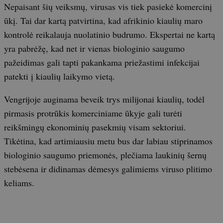
Nepaisant šių veiksmų, virusas vis tiek pasiekė komercinį
ūkį. Tai dar kartą patvirtina, kad afrikinio kiaulių maro
kontrolė reikalauja nuolatinio budrumo. Ekspertai ne kartą
yra pabrėžę, kad net ir vienas biologinio saugumo
pažeidimas gali tapti pakankama priežastimi infekcijai
patekti į kiaulių laikymo vietą.
Vengrijoje auginama beveik trys milijonai kiaulių, todėl
pirmasis protrūkis komerciniame ūkyje gali turėti
reikšmingų ekonominių pasekmių visam sektoriui.
Tikėtina, kad artimiausiu metu bus dar labiau stiprinamos
biologinio saugumo priemonės, plečiama laukinių šernų
stebėsena ir didinamas dėmesys galimiems viruso plitimo
keliams.