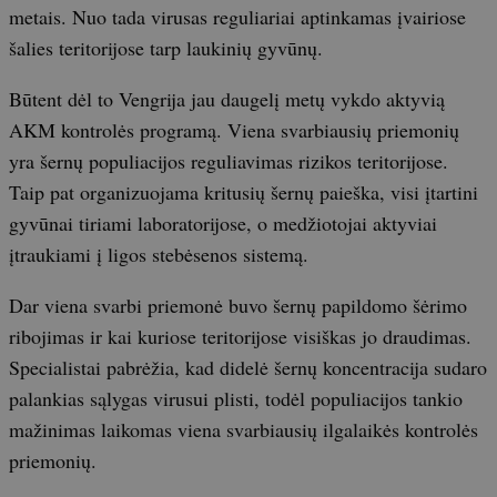
metais. Nuo tada virusas reguliariai aptinkamas įvairiose
šalies teritorijose tarp laukinių gyvūnų.
Būtent dėl to Vengrija jau daugelį metų vykdo aktyvią
AKM kontrolės programą. Viena svarbiausių priemonių
yra šernų populiacijos reguliavimas rizikos teritorijose.
Taip pat organizuojama kritusių šernų paieška, visi įtartini
gyvūnai tiriami laboratorijose, o medžiotojai aktyviai
įtraukiami į ligos stebėsenos sistemą.
Dar viena svarbi priemonė buvo šernų papildomo šėrimo
ribojimas ir kai kuriose teritorijose visiškas jo draudimas.
Specialistai pabrėžia, kad didelė šernų koncentracija sudaro
palankias sąlygas virusui plisti, todėl populiacijos tankio
mažinimas laikomas viena svarbiausių ilgalaikės kontrolės
priemonių.