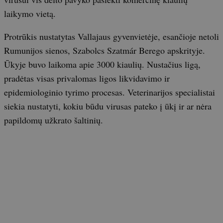
laikymo vietą.
Protrūkis nustatytas Vallajaus gyvenvietėje, esančioje netoli
Rumunijos sienos, Szabolcs Szatmár Berego apskrityje.
Ūkyje buvo laikoma apie 3000 kiaulių. Nustačius ligą,
pradėtas visas privalomas ligos likvidavimo ir
epidemiologinio tyrimo procesas. Veterinarijos specialistai
siekia nustatyti, kokiu būdu virusas pateko į ūkį ir ar nėra
papildomų užkrato šaltinių.