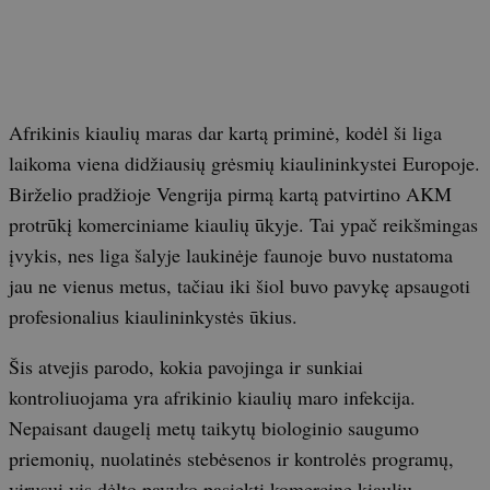
Afrikinis kiaulių maras dar kartą priminė, kodėl ši liga
laikoma viena didžiausių grėsmių kiaulininkystei Europoje.
Birželio pradžioje Vengrija pirmą kartą patvirtino AKM
protrūkį komerciniame kiaulių ūkyje. Tai ypač reikšmingas
įvykis, nes liga šalyje laukinėje faunoje buvo nustatoma
jau ne vienus metus, tačiau iki šiol buvo pavykę apsaugoti
profesionalius kiaulininkystės ūkius.
Šis atvejis parodo, kokia pavojinga ir sunkiai
kontroliuojama yra afrikinio kiaulių maro infekcija.
Nepaisant daugelį metų taikytų biologinio saugumo
priemonių, nuolatinės stebėsenos ir kontrolės programų,
virusui vis dėlto pavyko pasiekti komercinę kiaulių