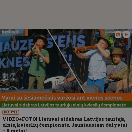
PATIRTIS
VIDEO+FOTO! Lietuvai sidabras Latvijos tauriųjų
elnių kvieslių čempionate. Jauniausiam dalyviui
– 6 metai!