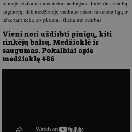
faunoje, rizika ūkiams niekur nedingsta. Todėl tiek kiaulių
augintojų, tiek medžiotojų vaidmuo anksti nustatant ligą ir
užkertant kelią jos plitimui išlieka itin svarbus.
Vieni nori uždirbti pinigų, kiti
rinkėjų balsų. Medžioklė ir
saugumas. Pokalbiai apie
medžioklę #86