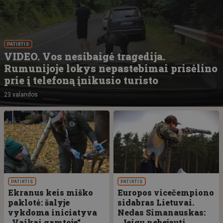
PATIRTIS
VIDEO. Vos nesibaigė tragedija.
Rumunijoje lokys nepastebimai prisėlino
prie į telefoną įnikusio turisto
23 valandos
PATIRTIS
PATIRTIS
Ekranus keis miško
Europos vicečempiono
paklotė: šalyje
sidabras Lietuvai.
vykdoma iniciatyva
Nedas Simanauskas:
„Vaikai gamtoje“
„Jeigu nebejauti