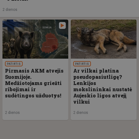
2 dienos
PATIRTIS
PATIRTIS
Pirmasis AKM atvejis
Ar vilkai platina
Suomijoje.
pseudopasiutligę?
Medžiotojams griežti
Lenkijos
ribojimai ir
mokslininkai nustatė
sudėtingos užduotys!
Aujeskio ligos atvejį
vilkui
2 dienos
2 dienos