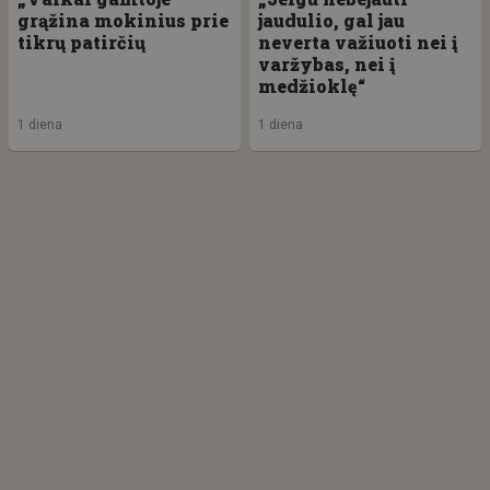
grąžina mokinius prie
jaudulio, gal jau
tikrų patirčių
neverta važiuoti nei į
varžybas, nei į
medžioklę“
1 diena
1 diena