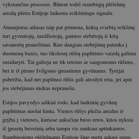
vykstančius procesus. Būtent todėl stambiųjų plėšrūnų
arealų plėtra Estijoje laikoma reikšmingu signalu.
Atnaujintas atlasas taip pat primena, kokią svarbią reikšmę
turi gyventojų, medžiotojų, gamtos stebėtojų ir kitų
savanorių pranešimai. Kuo daugiau stebėjimų patenka į
duomenų bazes, tuo tikslesnį rūšių paplitimo vaizdą galima
susidaryti. Tai galioja ne tik retoms ar saugomoms rūšims,
bet ir iš pirmo žvilgsnio įprastiems gyvūnams. Tyrėjai
pabrėžia, kad net paplitusi rūšis gali atrodyti reta, jei apie
jos stebėjimus niekas nepraneša.
Estijos pavyzdys aiškiai rodo, kad laukinių gyvūnų
paplitimas nuolat kinta. Vienos rūšys plečia arealus ir
grįžta į vietoves, kuriose anksčiau buvo retos, kitos nyksta
iš įprastų buveinių arba tampa vis sunkiau aptinkamos.
Stambiesiems plėšrūnams Estijoje šiuo metu sekasi gerai,