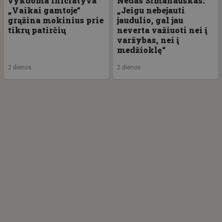
vykdoma iniciatyva
Nedas Simanauskas:
„Vaikai gamtoje“
„Jeigu nebejauti
grąžina mokinius prie
jaudulio, gal jau
tikrų patirčių
neverta važiuoti nei į
varžybas, nei į
medžioklę“
2 dienos
2 dienos