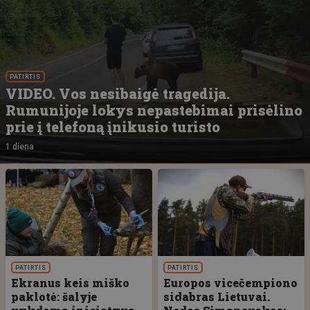
PATIRTIS
VIDEO. Vos nesibaigė tragedija.
Rumunijoje lokys nepastebimai prisėlino
prie į telefoną įnikusio turisto
1 diena
PATIRTIS
PATIRTIS
Ekranus keis miško
Europos vicečempiono
paklotė: šalyje
sidabras Lietuvai.