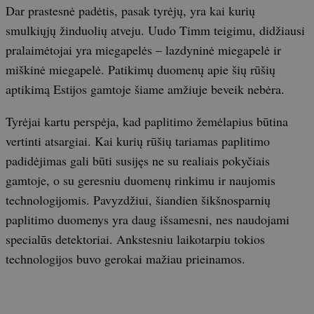
Dar prastesnė padėtis, pasak tyrėjų, yra kai kurių
smulkiųjų žinduolių atveju. Uudo Timm teigimu, didžiausi
pralaimėtojai yra miegapelės – lazdyninė miegapelė ir
miškinė miegapelė. Patikimų duomenų apie šių rūšių
aptikimą Estijos gamtoje šiame amžiuje beveik nebėra.
Tyrėjai kartu perspėja, kad paplitimo žemėlapius būtina
vertinti atsargiai. Kai kurių rūšių tariamas paplitimo
padidėjimas gali būti susijęs ne su realiais pokyčiais
gamtoje, o su geresniu duomenų rinkimu ir naujomis
technologijomis. Pavyzdžiui, šiandien šikšnosparnių
paplitimo duomenys yra daug išsamesni, nes naudojami
specialūs detektoriai. Ankstesniu laikotarpiu tokios
technologijos buvo gerokai mažiau prieinamos.