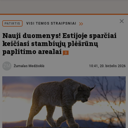
VISI TEMOS STRAIPSNIAI
PATIRTIS
Nauji duomenys! Estijoje sparčiai
keičiasi stambiųjų plėšrūnų
paplitimo arealai
0
ŽM
Žurnalas Medžioklė
10:41, 20. birželis 2026