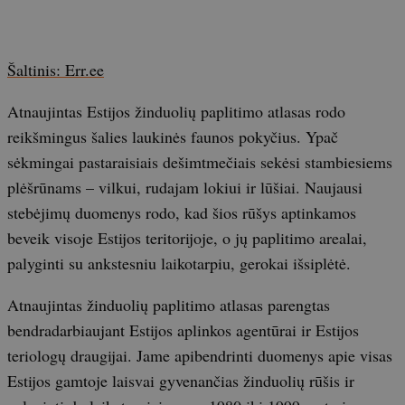
Šaltinis: Err.ee
Atnaujintas Estijos žinduolių paplitimo atlasas rodo
reikšmingus šalies laukinės faunos pokyčius. Ypač
sėkmingai pastaraisiais dešimtmečiais sekėsi stambiesiems
plėšrūnams – vilkui, rudajam lokiui ir lūšiai. Naujausi
stebėjimų duomenys rodo, kad šios rūšys aptinkamos
beveik visoje Estijos teritorijoje, o jų paplitimo arealai,
palyginti su ankstesniu laikotarpiu, gerokai išsiplėtė.
Atnaujintas žinduolių paplitimo atlasas parengtas
bendradarbiaujant Estijos aplinkos agentūrai ir Estijos
teriologų draugijai. Jame apibendrinti duomenys apie visas
Estijos gamtoje laisvai gyvenančias žinduolių rūšis ir