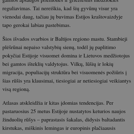
reguliavimas. Tai nereiškia, kad šių gyvūnų visur yra
vienodai daug, tačiau jų buvimas Estijos kraštovaizdyje
tapo gerokai labiau pastebimas.
Šios išvados svarbios ir Baltijos regiono mastu. Stambieji
plėšrūnai nepaiso valstybių sienų, todėl jų paplitimo
pokyčiai Estijoje visuomet domina ir Lietuvos medžiotojus
bei gamtos išteklių valdytojus. Vilkų, lūšių ir lokių
migracija, populiacijų struktūra bei visuomenės požiūris į
šias rūšis yra klausimai, tiesiogiai ar netiesiogiai veikiantys
visą regioną.
Atlasas atskleidžia ir kitas įdomias tendencijas. Per
pastaruosius 25 metus Estijoje nustatytos keturios naujos
žinduolių rūšys – paprastasis šakalas, didysis baltadantis
kirstukas, miškinis lemingas ir europinis plačiaausis