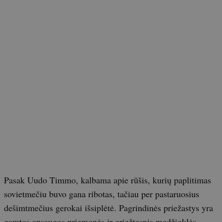
Pasak Uudo Timmo, kalbama apie rūšis, kurių paplitimas
sovietmečiu buvo gana ribotas, tačiau per pastaruosius
dešimtmečius gerokai išsiplėtė. Pagrindinės priežastys yra
gamtos apsaugos priemonės ir griežtesnis medžioklės