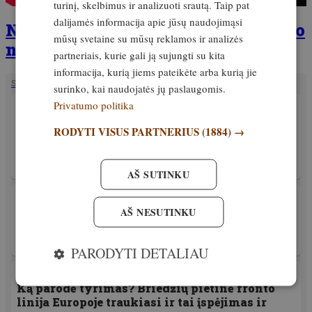
turinį, skelbimus ir analizuoti srautą. Taip pat
dalijamės informacija apie jūsų naudojimąsi
Nepraleisk! Išleistas naujas žurnalo
mūsų svetaine su mūsų reklamos ir analizės
numeris
partneriais, kurie gali ją sujungti su kita
informacija, kurią jiems pateikėte arba kurią jie
SUSIJĘ STRAIPSNIAI
surinko, kai naudojatės jų paslaugomis.
Privatumo politika
PATIRTIS
Viena paslaptingiausių pasaulio lapių pirmą
RODYTI VISUS PARTNERIUS
(1884) →
kartą nufotografuota laukinėje gamtoje. Ar ji iš
tiesų buvo išnykusi?
19. birželis, 2026
AŠ SUTINKU
PATIRTIS
Kormoranai tampa problema visoje Europoje.
AŠ NESUTINKU
Lietuva ragina ieškoti bendrų sprendimų
18. birželis, 2026
PARODYTI DETALIAU
PATIRTIS
Ką parodė tyrimas? Briedžių pietinė fronto
linija Europoje traukiasi ir tai įspėjimas ir