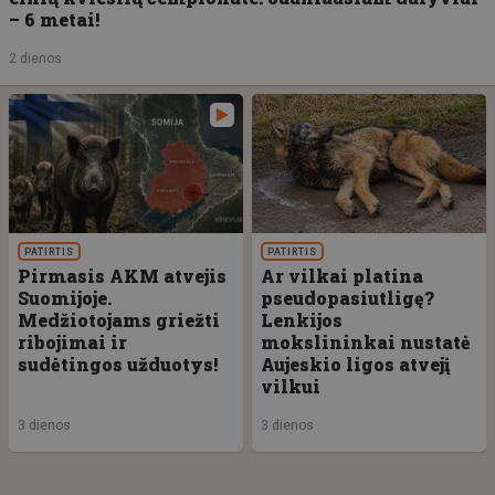
– 6 metai!
2 dienos
PATIRTIS
PATIRTIS
Pirmasis AKM atvejis
Ar vilkai platina
Suomijoje.
pseudopasiutligę?
Medžiotojams griežti
Lenkijos
ribojimai ir
mokslininkai nustatė
sudėtingos užduotys!
Aujeskio ligos atvejį
vilkui
3 dienos
3 dienos