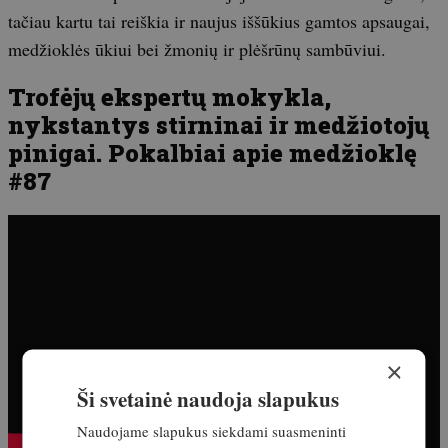
tačiau kartu tai reiškia ir naujus iššūkius gamtos apsaugai,
medžioklės ūkiui bei žmonių ir plėšrūnų sambūviui.
Trofėjų ekspertų mokykla,
nykstantys stirninai ir medžiotojų
pinigai. Pokalbiai apie medžioklę
#87
×
Ši svetainė naudoja slapukus
Naudojame slapukus siekdami suasmeninti