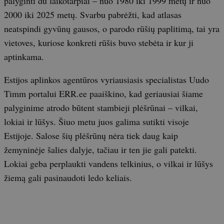
palyginti du laikotarpiai – nuo 1980 iki 1999 metų ir nuo
2000 iki 2025 metų. Svarbu pabrėžti, kad atlasas
neatspindi gyvūnų gausos, o parodo rūšių paplitimą, tai yra
vietoves, kuriose konkreti rūšis buvo stebėta ir kur ji
aptinkama.
Estijos aplinkos agentūros vyriausiasis specialistas Uudo
Timm portalui ERR.ee paaiškino, kad geriausiai šiame
palyginime atrodo būtent stambieji plėšrūnai – vilkai,
lokiai ir lūšys. Šiuo metu juos galima sutikti visoje
Estijoje. Salose šių plėšrūnų nėra tiek daug kaip
žemyninėje šalies dalyje, tačiau ir ten jie gali patekti.
Lokiai geba perplaukti vandens telkinius, o vilkai ir lūšys
žiemą gali pasinaudoti ledo keliais.