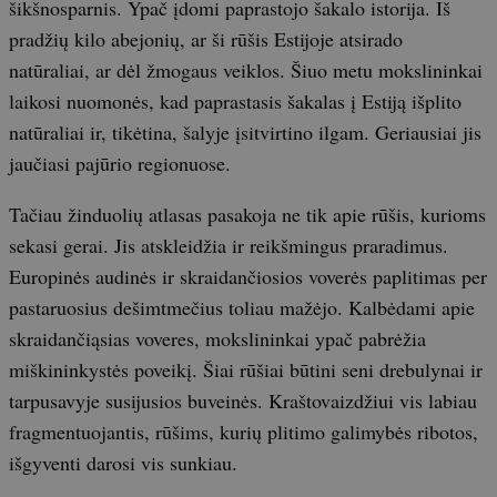
šikšnosparnis. Ypač įdomi paprastojo šakalo istorija. Iš
pradžių kilo abejonių, ar ši rūšis Estijoje atsirado
natūraliai, ar dėl žmogaus veiklos. Šiuo metu mokslininkai
laikosi nuomonės, kad paprastasis šakalas į Estiją išplito
natūraliai ir, tikėtina, šalyje įsitvirtino ilgam. Geriausiai jis
jaučiasi pajūrio regionuose.
Tačiau žinduolių atlasas pasakoja ne tik apie rūšis, kurioms
sekasi gerai. Jis atskleidžia ir reikšmingus praradimus.
Europinės audinės ir skraidančiosios voverės paplitimas per
pastaruosius dešimtmečius toliau mažėjo. Kalbėdami apie
skraidančiąsias voveres, mokslininkai ypač pabrėžia
miškininkystės poveikį. Šiai rūšiai būtini seni drebulynai ir
tarpusavyje susijusios buveinės. Kraštovaizdžiui vis labiau
fragmentuojantis, rūšims, kurių plitimo galimybės ribotos,
išgyventi darosi vis sunkiau.