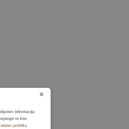
×
alijamės informacija
sujungti su kita
vatumo politika