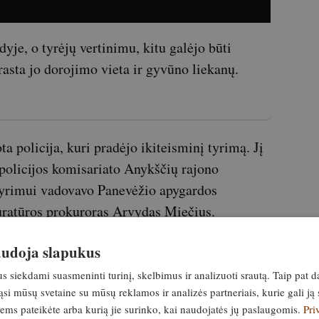
yje, o tyrėjų vertinimu, kitu galėjo būti
asta jo dorojimo vieta ir gyvūno liekanų.
a policija, kuri pradėjo ikiteisminį tyrimą. Jį
 policijos komisariato Anykščių rajono
 tyrimui vadovavo Panevėžio apygardos
uratūros prokuroras Arvydas Miečius.
iamąjį – netoli miško gyvenantį, anksčiau jau
naudoja slapukus
boje metu buvo aptikta laukinių gyvūnų
siekdami suasmeninti turinį, skelbimus ir analizuoti srautą. Taip pat d
ų, panašių į naudotas savadarbiams
si mūsų svetaine su mūsų reklamos ir analizės partneriais, kurie gali ją 
areigūnai rado ir draudžiamų medžioklės bei
jiems pateikėte arba kurią jie surinko, kai naudojatės jų paslaugomis.
Pri