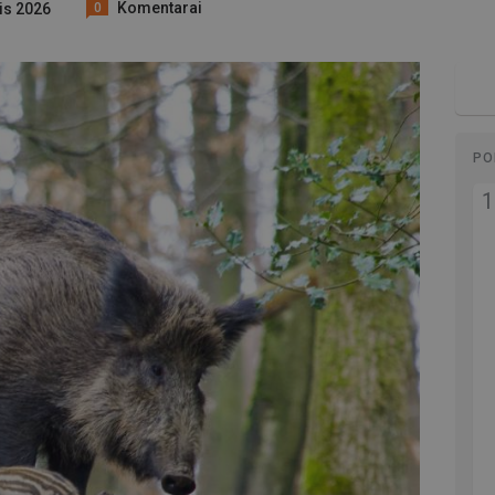
Komentarai
lis 2026
0
PO