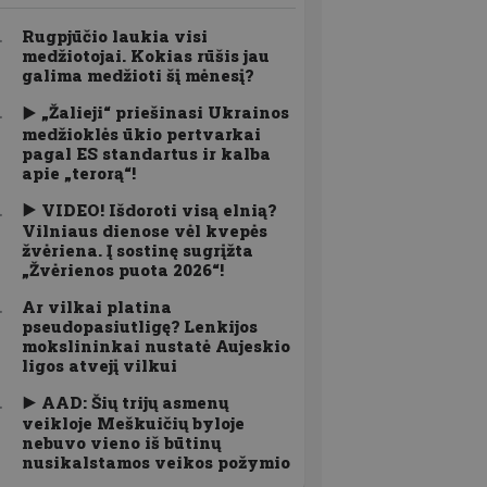
Rugpjūčio laukia visi
medžiotojai. Kokias rūšis jau
galima medžioti šį mėnesį?
„Žalieji“ priešinasi Ukrainos
medžioklės ūkio pertvarkai
pagal ES standartus ir kalba
apie „terorą“!
VIDEO! Išdoroti visą elnią?
Vilniaus dienose vėl kvepės
žvėriena. Į sostinę sugrįžta
„Žvėrienos puota 2026“!
Ar vilkai platina
pseudopasiutligę? Lenkijos
mokslininkai nustatė Aujeskio
ligos atvejį vilkui
AAD: Šių trijų asmenų
veikloje Meškuičių byloje
nebuvo vieno iš būtinų
nusikalstamos veikos požymio