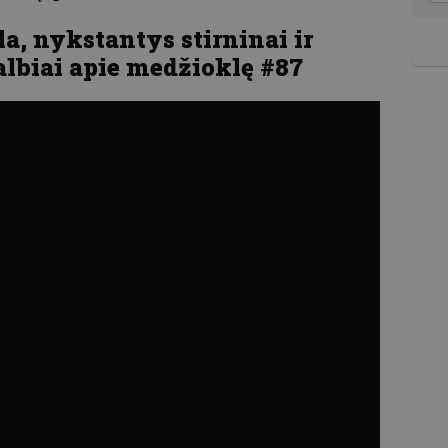
a, nykstantys stirninai ir
albiai apie medžioklę #87