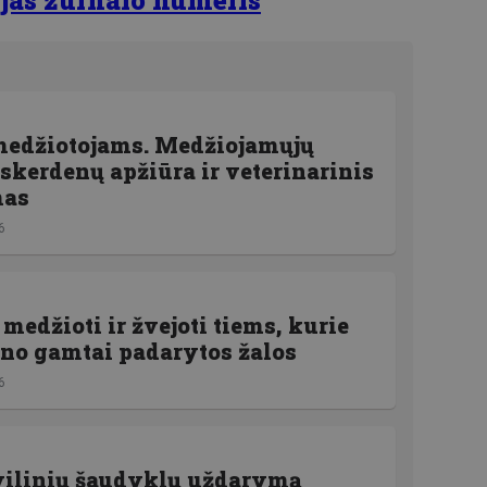
medžiotojams. Medžiojamųjų
kerdenų apžiūra ir veterinarinis
mas
6
medžioti ir žvejoti tiems, kurie
no gamtai padarytos žalos
6
ilinių šaudyklų uždarymą