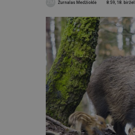
ŽM
Žurnalas Medžioklė
8:59, 18. birže