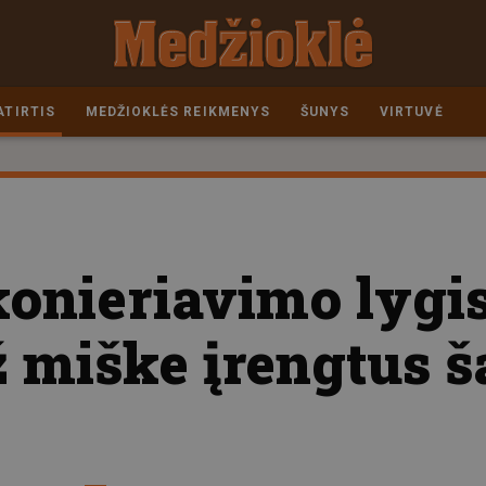
ATIRTIS
MEDŽIOKLĖS REIKMENYS
ŠUNYS
VIRTUVĖ
onieriavimo lygis
ž miške įrengtus 