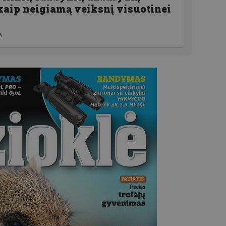
kaip neigiamą veiksnį visuotinei
6