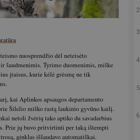
ratūra
teismo nuosprendžio dėl neteisėto
s ir šaudmenimis. Tyrimo duomenimis, miške
ius įtaisus, kurie kėlė grėsmę ne tik
ms.
asarį, kai Aplinkos apsaugos departamento
rie Šilelio miško rastą laukinio gyvūno kailį.
kai netoli žvėrių tako aptiko du savadarbius
. Prie jų buvo pritvirtinti per taką ištempti
trosą, ginklas iššaudavo automatiškai.