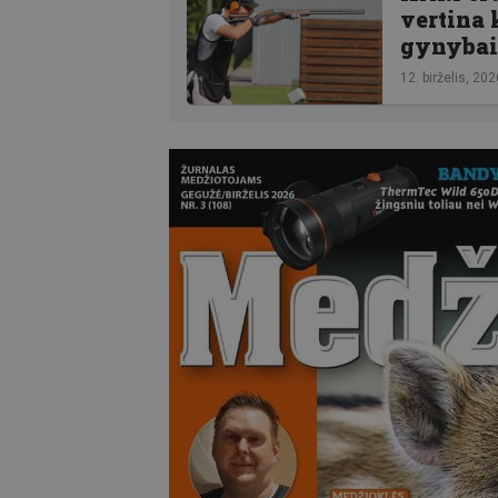
vertina 
gynybai
12. birželis, 202