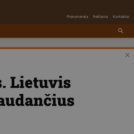
Prenumerata
Reklama
Kontaktai
. Lietuvis
šaudančius