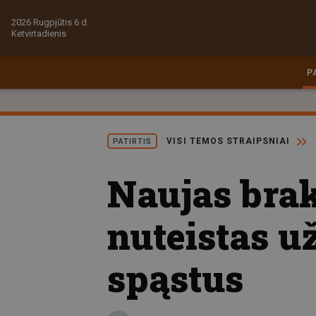
2026 Rugpjūtis 6 d.
Ketvirtadienis
P
VISI TEMOS STRAIPSNIAI
PATIRTIS
Naujas brak
nuteistas u
spąstus