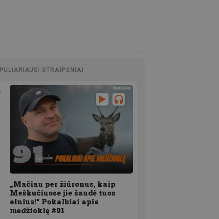
PULIARIAUSI STRAIPSNIAI
„Mačiau per žiūronus, kaip
Meškučiuose jie šaudė tuos
elnius!“ Pokalbiai apie
medžioklę #91