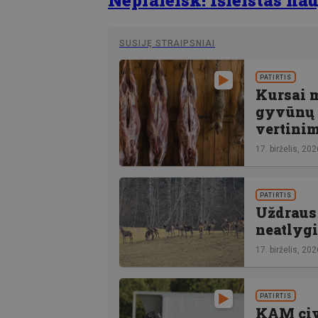
SUSIJĘ STRAIPSNIAI
PATIRTIS
Kursai 
gyvūnų s
vertini
17. birželis, 202
PATIRTIS
Uždraus 
neatlygi
17. birželis, 202
PATIRTIS
KAM civ