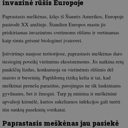
invazinė rūšis Europoje
Paprastasis meškėnas, kilęs iš Šiaurės Amerikos, Europoje
pasirodė XX amžiuje. Šiandien Europos mastu jis
priskiriamas invazinėms svetimoms rūšims ir vertinamas
kaip rimta grėsmė biologinei įvairovei.
Įsitvirtinęs naujose teritorijose, paprastasis meškėnas daro
tiesioginį poveikį vietinėms ekosistemoms. Jis naikina retų
paukščių lizdus, konkuruoja su vietinėmis rūšimis dėl
maisto ir buveinių. Papildomą riziką kelia ir tai, kad
meškėnai perneša parazitus, pavojingus ne tik laukiniams
gyvūnams, bet ir žmogui. Tarp jų minima ir meškėninė
apvalioji kirmėlė, kurios sukeliamos infekcijos gali turėti
itin sunkių pasekmių sveikatai.
Paprastasis meškėnas jau pasiekė