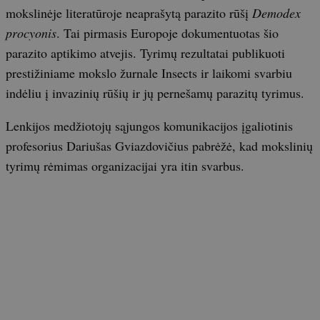
mokslinėje literatūroje neaprašytą parazito rūšį
Demodex
procyonis
. Tai pirmasis Europoje dokumentuotas šio
parazito aptikimo atvejis. Tyrimų rezultatai publikuoti
prestižiniame mokslo žurnale Insects ir laikomi svarbiu
indėliu į invazinių rūšių ir jų pernešamų parazitų tyrimus.
Lenkijos medžiotojų sąjungos komunikacijos įgaliotinis
profesorius Dariušas Gviazdovičius pabrėžė, kad mokslinių
tyrimų rėmimas organizacijai yra itin svarbus.