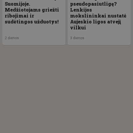
Suomijoje.
pseudopasiutligę?
Medžiotojams griežti
Lenkijos
ribojimai ir
mokslininkai nustatė
sudėtingos užduotys!
Aujeskio ligos atvejį
vilkui
2 dienos
3 dienos