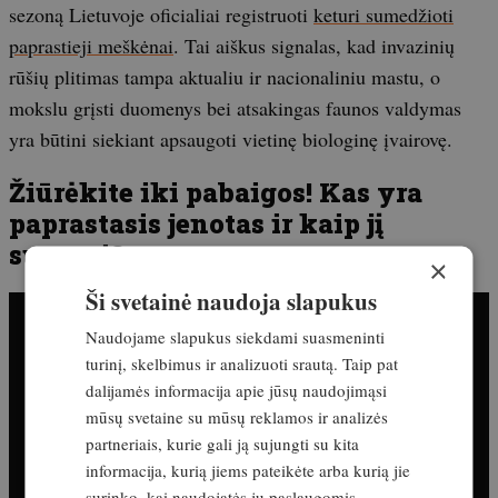
sezoną Lietuvoje oficialiai registruoti
keturi sumedžioti
paprastieji meškėnai
. Tai aiškus signalas, kad invazinių
rūšių plitimas tampa aktualiu ir nacionaliniu mastu, o
mokslu grįsti duomenys bei atsakingas faunos valdymas
yra būtini siekiant apsaugoti vietinę biologinę įvairovę.
Žiūrėkite iki pabaigos! Kas yra
paprastasis jenotas ir kaip jį
sugauti?
×
Ši svetainė naudoja slapukus
Naudojame slapukus siekdami suasmeninti
turinį, skelbimus ir analizuoti srautą. Taip pat
dalijamės informacija apie jūsų naudojimąsi
mūsų svetaine su mūsų reklamos ir analizės
partneriais, kurie gali ją sujungti su kita
informacija, kurią jiems pateikėte arba kurią jie
surinko, kai naudojatės jų paslaugomis.