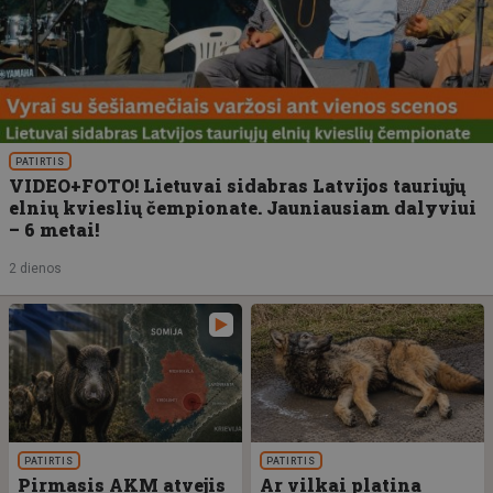
PATIRTIS
VIDEO+FOTO! Lietuvai sidabras Latvijos tauriųjų
elnių kvieslių čempionate. Jauniausiam dalyviui
– 6 metai!
2 dienos
PATIRTIS
PATIRTIS
Pirmasis AKM atvejis
Ar vilkai platina