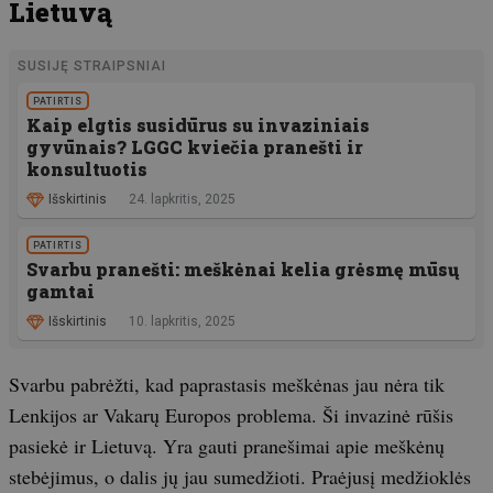
Lietuvą
SUSIJĘ STRAIPSNIAI
PATIRTIS
Kaip elgtis susidūrus su invaziniais
gyvūnais? LGGC kviečia pranešti ir
konsultuotis
Išskirtinis
24. lapkritis, 2025
PATIRTIS
Svarbu pranešti: meškėnai kelia grėsmę mūsų
gamtai
Išskirtinis
10. lapkritis, 2025
Svarbu pabrėžti, kad paprastasis meškėnas jau nėra tik
Lenkijos ar Vakarų Europos problema. Ši invazinė rūšis
pasiekė ir Lietuvą. Yra gauti pranešimai apie meškėnų
stebėjimus, o dalis jų jau sumedžioti. Praėjusį medžioklės