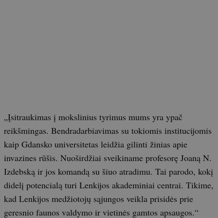
„Įsitraukimas į mokslinius tyrimus mums yra ypač
reikšmingas. Bendradarbiavimas su tokiomis institucijomis
kaip Gdansko universitetas leidžia gilinti žinias apie
invazines rūšis. Nuoširdžiai sveikiname profesorę Joaną N.
Izdebską ir jos komandą su šiuo atradimu. Tai parodo, kokį
didelį potencialą turi Lenkijos akademiniai centrai. Tikime,
kad Lenkijos medžiotojų sąjungos veikla prisidės prie
geresnio faunos valdymo ir vietinės gamtos apsaugos.“