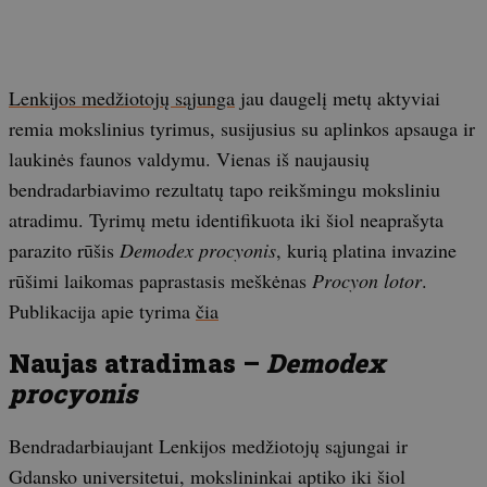
Lenkijos medžiotojų sąjunga
jau daugelį metų aktyviai
remia mokslinius tyrimus, susijusius su aplinkos apsauga ir
laukinės faunos valdymu. Vienas iš naujausių
bendradarbiavimo rezultatų tapo reikšmingu moksliniu
atradimu. Tyrimų metu identifikuota iki šiol neaprašyta
parazito rūšis
Demodex procyonis
, kurią platina invazine
rūšimi laikomas paprastasis meškėnas
Procyon lotor
.
Publikacija apie tyrima
čia
Naujas atradimas –
Demodex
procyonis
Bendradarbiaujant Lenkijos medžiotojų sąjungai ir
Gdansko universitetui, mokslininkai aptiko iki šiol