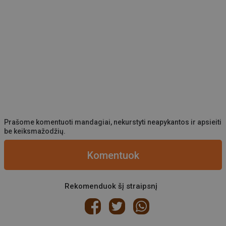
Prašome komentuoti mandagiai, nekurstyti neapykantos ir apsieiti
be keiksmažodžių.
Komentuok
Rekomenduok šį straipsnį