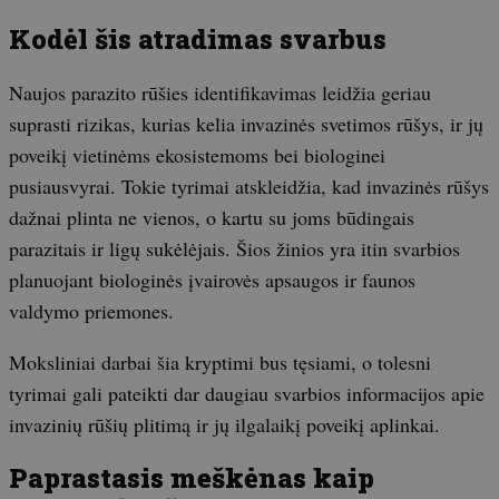
Kodėl šis atradimas svarbus
Naujos parazito rūšies identifikavimas leidžia geriau
suprasti rizikas, kurias kelia invazinės svetimos rūšys, ir jų
poveikį vietinėms ekosistemoms bei biologinei
pusiausvyrai. Tokie tyrimai atskleidžia, kad invazinės rūšys
dažnai plinta ne vienos, o kartu su joms būdingais
parazitais ir ligų sukėlėjais. Šios žinios yra itin svarbios
planuojant biologinės įvairovės apsaugos ir faunos
valdymo priemones.
Moksliniai darbai šia kryptimi bus tęsiami, o tolesni
tyrimai gali pateikti dar daugiau svarbios informacijos apie
invazinių rūšių plitimą ir jų ilgalaikį poveikį aplinkai.
Paprastasis meškėnas kaip