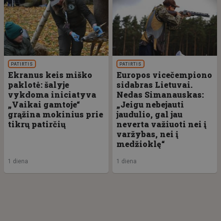
PATIRTIS
PATIRTIS
Ekranus keis miško
Europos vicečempiono
paklotė: šalyje
sidabras Lietuvai.
vykdoma iniciatyva
Nedas Simanauskas:
„Vaikai gamtoje“
„Jeigu nebejauti
grąžina mokinius prie
jaudulio, gal jau
tikrų patirčių
neverta važiuoti nei į
varžybas, nei į
medžioklę“
1 diena
1 diena