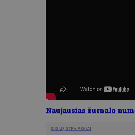
Naujausias žurnalo numer
SUSIJĘ STRAIPSNIAI