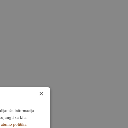
×
alijamės informacija
sujungti su kita
vatumo politika