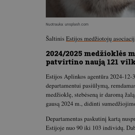
Nuotrauka: unsplash.com
Šaltinis
Estijos medžiotojų asociacij
2024/2025 medžioklės m
patvirtino naują 121 vil
Estijos Aplinkos agentūra 2024-12-3
departamentui pasiūlymą, remdamas
medžioklę, stebėseną ir daromą žalą 
gausą 2024 m., didinti sumedžiojimo
Departamentas paskutinį kartą nusp
Estijoje nuo 90 iki 103 individų. Da