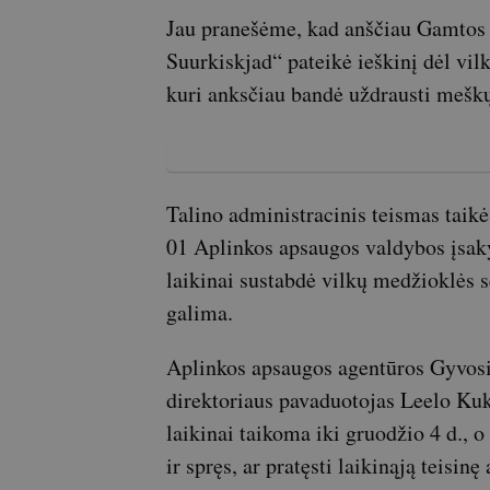
Jau pranešėme, kad anščiau Gamtos
Suurkiskjad“ pateikė ieškinį dėl vilk
kuri anksčiau bandė uždrausti meškų
Talino administracinis teismas taik
01 Aplinkos apsaugos valdybos įsaky
laikinai sustabdė vilkų medžioklės 
galima.
Aplinkos apsaugos agentūros Gyvos
direktoriaus pavaduotojas Leelo Kuk
laikinai taikoma iki gruodžio 4 d., o
ir spręs, ar pratęsti laikinąją teisi