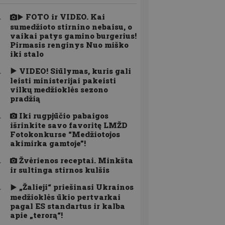
FOTO ir VIDEO. Kai
sumedžioto stirnino nebaisu, o
vaikai patys gamino burgerius!
Pirmasis renginys Nuo miško
iki stalo
VIDEO! Siūlymas, kuris gali
leisti ministerijai pakeisti
vilkų medžioklės sezono
pradžią
Iki rugpjūčio pabaigos
išrinkite savo favoritę LMŽD
Fotokonkurse “Medžiotojos
akimirka gamtoje”!
Žvėrienos receptai. Minkšta
ir sultinga stirnos kulšis
„Žalieji“ priešinasi Ukrainos
medžioklės ūkio pertvarkai
pagal ES standartus ir kalba
apie „terorą“!