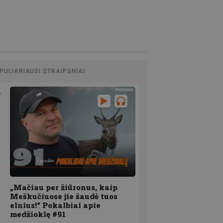
PULIARIAUSI STRAIPSNIAI
„Mačiau per žiūronus, kaip
Meškučiuose jie šaudė tuos
elnius!“ Pokalbiai apie
medžioklę #91