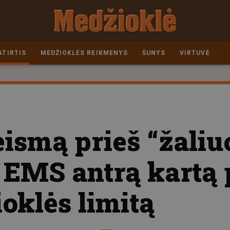
ATIRTIS
MEDŽIOKLĖS REIKMENYS
ŠUNYS
VIRTUVĖ
eismą prieš “žaliu
 EMS antrą kartą 
oklės limitą