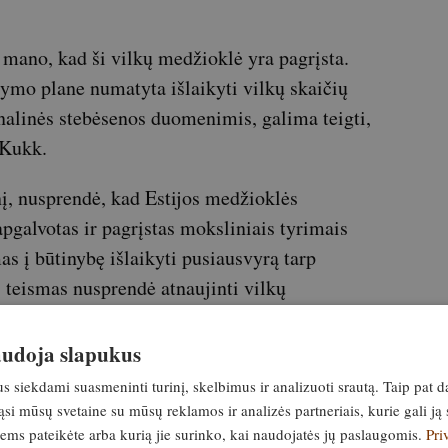
mano, kad ši vilkų medžioklė yra pagrįsta.
ymo plane numatyta išlaikyti vilkų skaičių
onalinės stebėsenos duomenimis, galima teigti,
 Kukk.
nį, nusprendė, kad Estijos medžioklės
pgalvotas ir pagrįstas moksliniais tyrimais
as į būtinybę išlaikyti pusiausvyrą tarp
 teismas nusprendė atnaujinti vilkų
naudoja slapukus
yba padidino vilkų medžioklės limitą iki 103
siekdami suasmeninti turinį, skelbimus ir analizuoti srautą. Taip pat d
ocesų vilkų medžioklės sezonas bus dvigubai
si mūsų svetaine su mūsų reklamos ir analizės partneriais, kurie gali ją 
alės jį įvykdyti.
jiems pateikėte arba kurią jie surinko, kai naudojatės jų paslaugomis.
Pri