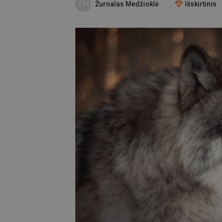
ŽM
Žurnalas Medžioklė
Išskirtinis