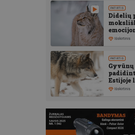
PATIRTIS
Didelių 
mokslišk
emocijom
Išskirtinis
PATIRTIS
Gyvūnų t
padidint
Estijoje
Išskirtinis