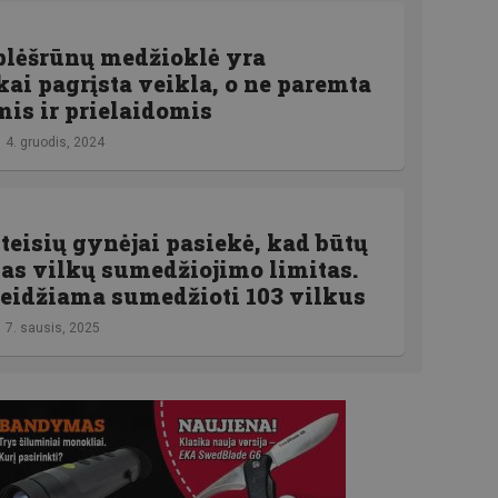
plėšrūnų medžioklė yra
ai pagrįsta veikla, o ne paremta
is ir prielaidomis
4. gruodis, 2024
eisių gynėjai pasiekė, kad būtų
as vilkų sumedžiojimo limitas.
 leidžiama sumedžioti 103 vilkus
7. sausis, 2025