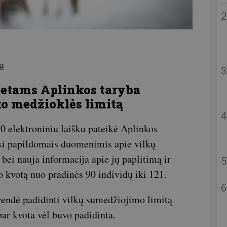
a
etams Aplinkos taryba
ko medžioklės limitą
0 elektroniniu laišku pateikė Aplinkos
i papildomais duomenimis apie vilkų
bei nauja informacija apie jų paplitimą ir
 kvotą nuo pradinės 90 individų iki 121.
rendė padidinti vilkų sumedžiojimo limitą
bar kvota vėl buvo padidinta.