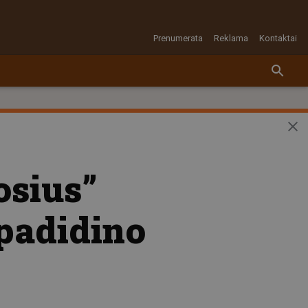
Prenumerata
Reklama
Kontaktai
osius”
padidino