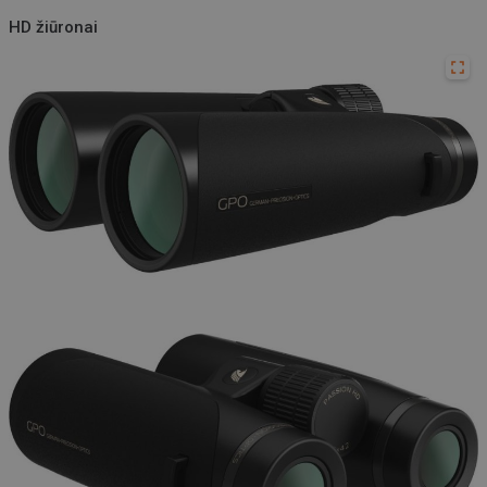
HD žiūronai