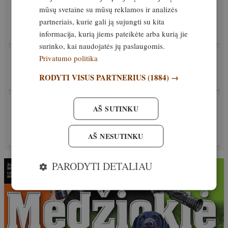
MEDŽIOKLĖS REIKMENYS
mūsų svetaine su mūsų reklamos ir analizės
Levenhuk Karma PRO 10×50 – kokybiška
staigmena
partneriais, kurie gali ją sujungti su kita
informacija, kurią jiems pateikėte arba kurią jie
Išskirtinis
22. spalis, 2020
surinko, kai naudojatės jų paslaugomis.
Privatumo politika
MEDŽIOKLĖS REIKMENYS
2019-ųjų 10×42 žiūronų penketukas
RODYTI VISUS PARTNERIUS
(1884) →
Išskirtinis
28. rugpjūtis, 2020
PATIRTIS
AŠ SUTINKU
Kaip prognozuoti medžioklės rezultatą
stebint žvėries reakciją į šūvį
AŠ NESUTINKU
25. liepa, 2026
PARODYTI DETALIAU