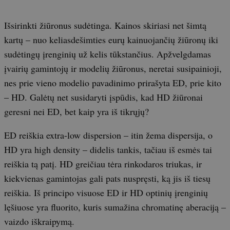
Išsirinkti žiūronus sudėtinga. Kainos skiriasi net šimtą
kartų – nuo keliasdešimties eurų kainuojančių žiūronų iki
sudėtingų įrenginių už kelis tūkstančius. Apžvelgdamas
įvairių gamintojų ir modelių žiūronus, neretai susipainioji,
nes prie vieno modelio pavadinimo prirašyta ED, prie kito
– HD. Galėtų net susidaryti įspūdis, kad HD žiūronai
geresni nei ED, bet kaip yra iš tikrųjų?
ED reiškia extra-low dispersion – itin žema dispersija, o
HD yra high density – didelis tankis, tačiau iš esmės tai
reiškia tą patį. HD greičiau tėra rinkodaros triukas, ir
kiekvienas gamintojas gali pats nuspręsti, ką jis iš tiesų
reiškia. Iš principo visuose ED ir HD optinių įrenginių
lęšiuose yra fluorito, kuris sumažina chromatinę aberaciją –
vaizdo iškraipymą.