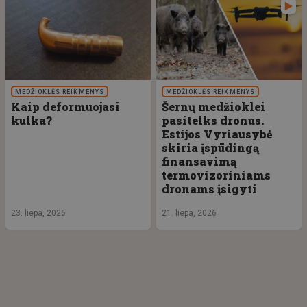
MEDŽIOKLĖS REIKMENYS
MEDŽIOKLĖS REIKMENYS
Kaip deformuojasi
Šernų medžioklei
kulka?
pasitelks dronus.
Estijos Vyriausybė
skiria įspūdingą
finansavimą
termovizoriniams
dronams įsigyti
23. liepa, 2026
21. liepa, 2026