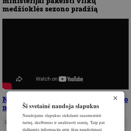
ministerijai pakeisti vilkų
medžioklės sezono pradžią
×
Nepraleisk! Išleistas naujas žurnalo
Ši svetainė naudoja slapukus
numeris
Naudojame slapukus siekdami suasmeninti
turinį, skelbimus ir analizuoti srautą. Taip pat
SUSIJĘ STRAIPSNIAI
dalijamės informacija apie jūsų naudojimąsi