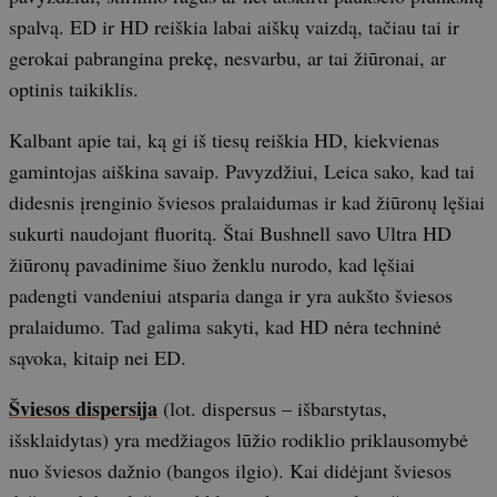
spalvą. ED ir HD reiškia labai aiškų vaizdą, tačiau tai ir
gerokai pabrangina prekę, nesvarbu, ar tai žiūronai, ar
optinis taikiklis.
Kalbant apie tai, ką gi iš tiesų reiškia HD, kiekvienas
gamintojas aiškina savaip. Pavyzdžiui, Leica sako, kad tai
didesnis įrenginio šviesos pralaidumas ir kad žiūronų lęšiai
sukurti naudojant fluoritą. Štai Bushnell savo Ultra HD
žiūronų pavadinime šiuo ženklu nurodo, kad lęšiai
padengti vandeniui atsparia danga ir yra aukšto šviesos
pralaidumo. Tad galima sakyti, kad HD nėra techninė
sąvoka, kitaip nei ED.
Šviesos dispersija
(lot. dispersus – išbarstytas,
išsklaidytas) yra medžiagos lūžio rodiklio priklausomybė
nuo šviesos dažnio (bangos ilgio). Kai didėjant šviesos