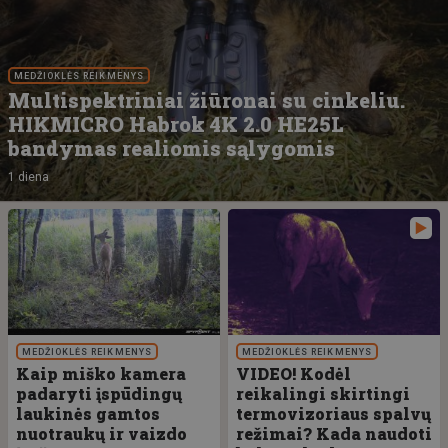
MEDŽIOKLĖS REIKMENYS
Multispektriniai žiūronai su cinkeliu.
HIKMICRO Habrok 4K 2.0 HE25L
bandymas realiomis sąlygomis
1 diena
MEDŽIOKLĖS REIKMENYS
MEDŽIOKLĖS REIKMENYS
Kaip miško kamera
VIDEO! Kodėl
padaryti įspūdingų
reikalingi skirtingi
laukinės gamtos
termovizoriaus spalvų
nuotraukų ir vaizdo
režimai? Kada naudoti