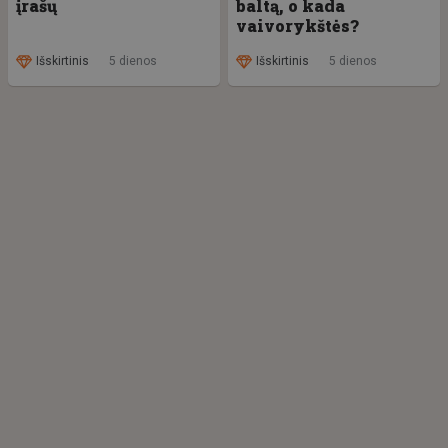
įrašų
baltą, o kada
vaivorykštės?
Išskirtinis
5 dienos
Išskirtinis
5 dienos