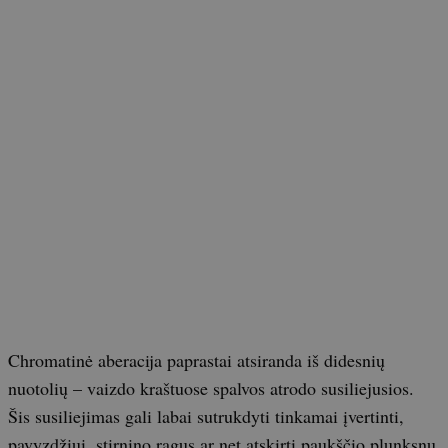
Chromatinė aberacija paprastai atsiranda iš didesnių
nuotolių – vaizdo kraštuose spalvos atrodo susiliejusios.
Šis susiliejimas gali labai sutrukdyti tinkamai įvertinti,
pavyzdžiui, stirnino ragus ar net atskirti paukščio plunksnų