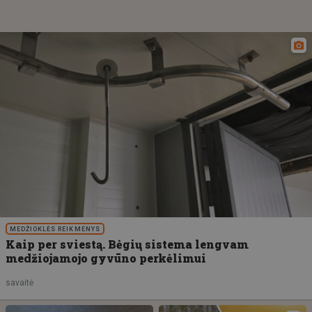
MEDŽIOKLĖS REIKMENYS
Kaip per sviestą. Bėgių sistema lengvam
medžiojamojo gyvūno perkėlimui
savaitė