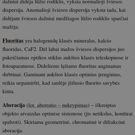
dažniui didėja lūžio rodiklis, vyksta normalioji šviesos
dispersija. Anomalioji šviesos dispersija vyksta tada, kai
didėjant šviesos dažniui medžiagos lūžio rodiklis sparčiai
mažėja.
Fluoritas
yra halogenidų klasės mineralas, kalcio
fluoridas, CaF2. Dėl labai mažos šviesos dispersijos juo
pakeičiamas optikos stiklas aukštos klasės teleskopuose ir
fotoaparatuose. Dideliems lęšiams fluoritas auginamas
dirbtinai. Gaminant aukštos klasės optinius įrenginius,
reikia nepamiršti, kad saulėje įšilusio fluorito savybės
kinta.
Aberacija
(
lot. aberratio – nukrypimas
) – iškreiptas
objekto atvaizdas optinėse sistemose (jis netikslus, kontūrai
spalvoti). Skiriama geometrinė, chromatinė ir difrakcinė
aberacija.