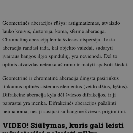
Geometrinės aberacijos rūšys: astigmatizmas, atvaizdo
lauko kreivis, distorsija, koma, sferinė aberacija.
Chromatinę aberaciją lemia šviesos dispersija. Tokia
aberacija randasi tada, kai objekto vaizdai, sudaryti
įvairaus bangos ilgio spindulių, yra nevienodi. Dėl to
optinis atvaizdas netenka aštrumo ir matyti spalvoti žiedai.
Geometrinė ir chromatinė aberacija dingsta pasirinkus
tinkamus optinės sistemos elementus (veidrodžius, lęšius).
Difrakcinė aberacija kyla dėl šviesos difrakcijos, ir ji
paprastai yra menka. Difrakcinės aberacijos pašalinti
neįmanoma, nes ji susijusi su bangine šviesos prigimtimi.
VIDEO! Siūlymas, kuris gali leisti