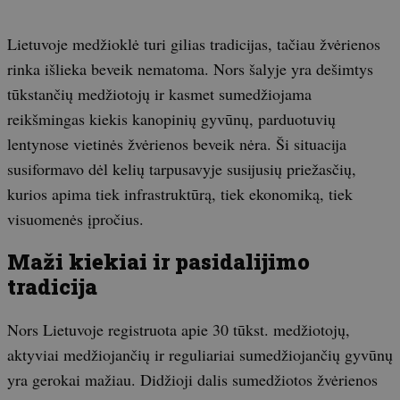
Lietuvoje medžioklė turi gilias tradicijas, tačiau žvėrienos
rinka išlieka beveik nematoma. Nors šalyje yra dešimtys
tūkstančių medžiotojų ir kasmet sumedžiojama
reikšmingas kiekis kanopinių gyvūnų, parduotuvių
lentynose vietinės žvėrienos beveik nėra. Ši situacija
susiformavo dėl kelių tarpusavyje susijusių priežasčių,
kurios apima tiek infrastruktūrą, tiek ekonomiką, tiek
visuomenės įpročius.
Maži kiekiai ir pasidalijimo
tradicija
Nors Lietuvoje registruota apie 30 tūkst. medžiotojų,
aktyviai medžiojančių ir reguliariai sumedžiojančių gyvūnų
yra gerokai mažiau. Didžioji dalis sumedžiotos žvėrienos