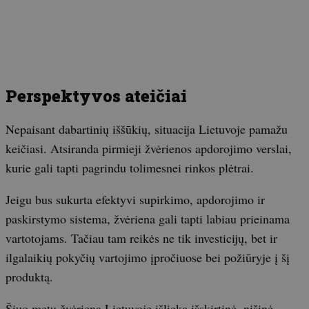
Perspektyvos ateičiai
Nepaisant dabartinių iššūkių, situacija Lietuvoje pamažu
keičiasi. Atsiranda pirmieji žvėrienos apdorojimo verslai,
kurie gali tapti pagrindu tolimesnei rinkos plėtrai.
Jeigu bus sukurta efektyvi supirkimo, apdorojimo ir
paskirstymo sistema, žvėriena gali tapti labiau prieinama
vartotojams. Tačiau tam reikės ne tik investicijų, bet ir
ilgalaikių pokyčių vartojimo įpročiuose bei požiūryje į šį
produktą.
Šiuo metu žvėriena Lietuvoje išlieka išskirtinė, nišinė