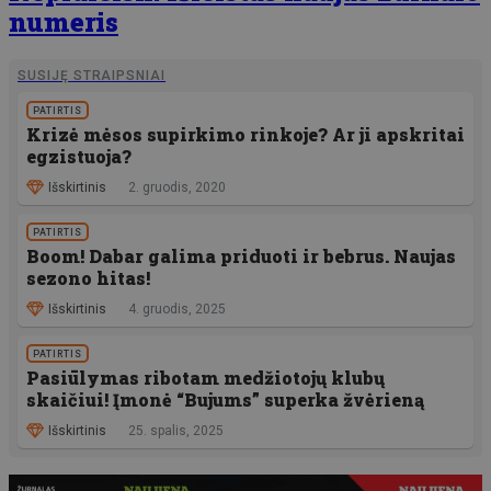
numeris
SUSIJĘ STRAIPSNIAI
PATIRTIS
Krizė mėsos supirkimo rinkoje? Ar ji apskritai
egzistuoja?
Išskirtinis
2. gruodis, 2020
PATIRTIS
Boom! Dabar galima priduoti ir bebrus. Naujas
sezono hitas!
Išskirtinis
4. gruodis, 2025
PATIRTIS
Pasiūlymas ribotam medžiotojų klubų
skaičiui! Įmonė “Bujums” superka žvėrieną
Išskirtinis
25. spalis, 2025