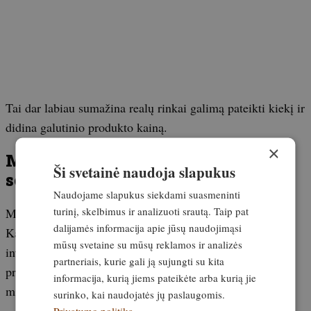
Tai dar labiau sumažina realų rinkai galimą pateikti kiekį ir
didina galutinio produkto kainą.
×
Medžioklė kaip ekonominė ir
Ši svetainė naudoja slapukus
socialinė veikla
Naudojame slapukus siekdami suasmeninti
turinį, skelbimus ir analizuoti srautą. Taip pat
Medžiotojų veikla turi ir platesnę ekonominę reikšmę.
dalijamės informacija apie jūsų naudojimąsi
Kasmet jie sumoka milijonus eurų mokesčių valstybei,
mūsų svetaine su mūsų reklamos ir analizės
investuoja į infrastruktūrą, įrangą ir medžioklės plotų
partneriais, kurie gali ją sujungti su kita
priežiūrą. Bendra metinė išlaidų suma siekia dešimtis
informacija, kurią jiems pateikėte arba kurią jie
milijonų eurų.
surinko, kai naudojatės jų paslaugomis.
Privatumo politika