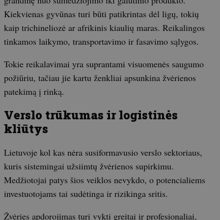
grandinę nuo sumedžiojimo iki galutinio produkto.
Kiekvienas gyvūnas turi būti patikrintas dėl ligų, tokių
kaip trichineliozė ar afrikinis kiaulių maras. Reikalingos
tinkamos laikymo, transportavimo ir fasavimo sąlygos.
Tokie reikalavimai yra suprantami visuomenės saugumo
požiūriu, tačiau jie kartu ženkliai apsunkina žvėrienos
patekimą į rinką.
Verslo trūkumas ir logistinės
kliūtys
Lietuvoje kol kas nėra susiformavusio verslo sektoriaus,
kuris sistemingai užsiimtų žvėrienos supirkimu.
Medžiotojai patys šios veiklos nevykdo, o potencialiems
investuotojams tai sudėtinga ir rizikinga sritis.
Žvėries apdorojimas turi vykti greitai ir profesionaliai,