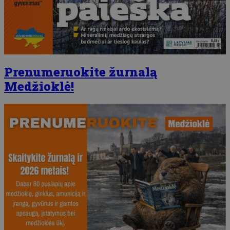
Prenumeruokite žurnalą
Medžioklė!