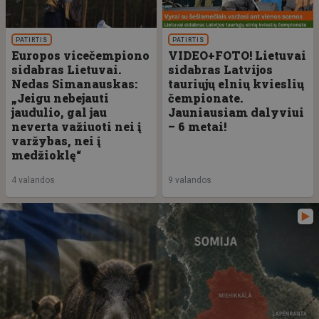
PATIRTIS
PATIRTIS
Europos vicečempiono
VIDEO+FOTO! Lietuvai
sidabras Lietuvai.
sidabras Latvijos
Nedas Simanauskas:
tauriųjų elnių kvieslių
„Jeigu nebejauti
čempionate.
jaudulio, gal jau
Jauniausiam dalyviui
neverta važiuoti nei į
– 6 metai!
varžybas, nei į
medžioklę“
4 valandos
9 valandos