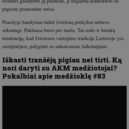
teorinei galimybei ją parduoti, ji negalėtų konkuruoti su
pigesne pramonine mėsa.
Praeityje bandymai tiekti žvėrieną prekybai nebuvo
sėkmingi. Paklausa buvo per maža. Tai rodo ir bendrą
tendenciją, kad žvėrienos vartojimo tradicija Lietuvoje yra
susilpnėjusi, palyginti su ankstesniais laikotarpiais.
Iškasti tranšėją pigiau nei tirti. Ką
nori daryti su AKM medžiotojai?
Pokalbiai apie medžioklę #83