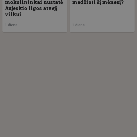
mokslininkai nustatė
medžioti šį mėnesį?
Aujeskio ligos atvejį
vilkui
1 diena
1 diena