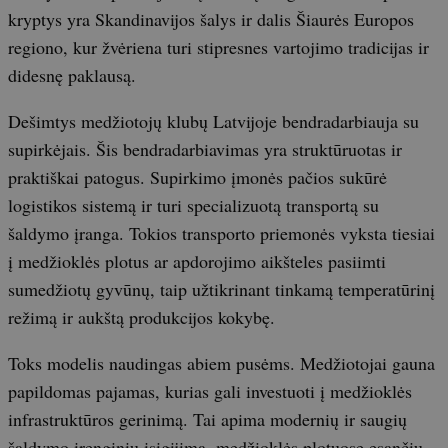
kryptys yra Skandinavijos šalys ir dalis Šiaurės Europos
regiono, kur žvėriena turi stipresnes vartojimo tradicijas ir
didesnę paklausą.
Dešimtys medžiotojų klubų Latvijoje bendradarbiauja su
supirkėjais. Šis bendradarbiavimas yra struktūruotas ir
praktiškai patogus. Supirkimo įmonės pačios sukūrė
logistikos sistemą ir turi specializuotą transportą su
šaldymo įranga. Tokios transporto priemonės vyksta tiesiai
į medžioklės plotus ar apdorojimo aikšteles pasiimti
sumedžiotų gyvūnų, taip užtikrinant tinkamą temperatūrinį
režimą ir aukštą produkcijos kokybę.
Toks modelis naudingas abiem pusėms. Medžiotojai gauna
papildomas pajamas, kurias gali investuoti į medžioklės
infrastruktūros gerinimą. Tai apima modernių ir saugių
šaldymo įrenginių įsigijimą, medžioklės plotuose esančių