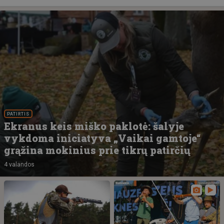
PATIRTIS
Ekranus keis miško paklotė: šalyje
vykdoma iniciatyva „Vaikai gamtoje“
grąžina mokinius prie tikrų patirčių
4 valandos