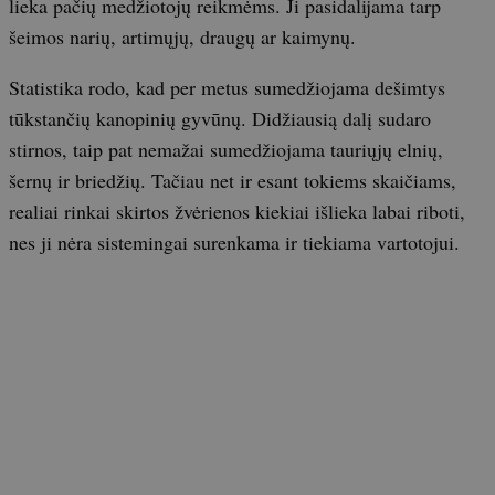
lieka pačių medžiotojų reikmėms. Ji pasidalijama tarp
šeimos narių, artimųjų, draugų ar kaimynų.
Statistika rodo, kad per metus sumedžiojama dešimtys
tūkstančių kanopinių gyvūnų. Didžiausią dalį sudaro
stirnos, taip pat nemažai sumedžiojama tauriųjų elnių,
šernų ir briedžių. Tačiau net ir esant tokiems skaičiams,
realiai rinkai skirtos žvėrienos kiekiai išlieka labai riboti,
nes ji nėra sistemingai surenkama ir tiekiama vartotojui.