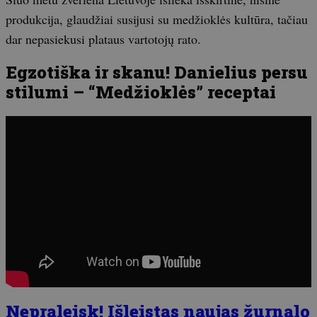
produkcija, glaudžiai susijusi su medžioklės kultūra, tačiau
dar nepasiekusi plataus vartotojų rato.
Egzotiška ir skanu! Danielius persu
stilumi – “Medžioklės” receptai
Nepraleisk! Išleistas naujas žurnalo