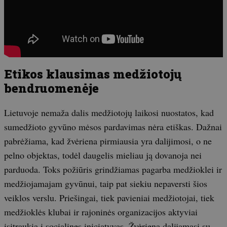
Etikos klausimas medžiotojų
bendruomenėje
Lietuvoje nemaža dalis medžiotojų laikosi nuostatos, kad
sumedžioto gyvūno mėsos pardavimas nėra etiškas. Dažnai
pabrėžiama, kad žvėriena pirmiausia yra dalijimosi, o ne
pelno objektas, todėl daugelis mieliau ją dovanoja nei
parduoda. Toks požiūris grindžiamas pagarba medžioklei ir
medžiojamajam gyvūnui, taip pat siekiu nepaversti šios
veiklos verslu. Priešingai, tiek pavieniai medžiotojai, tiek
medžioklės klubai ir rajoninės organizacijos aktyviai
įsitraukia į socialines iniciatyvas. Žvėriena dalijamasi su