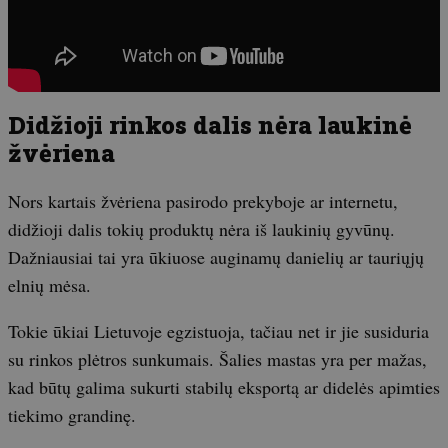
Didžioji rinkos dalis nėra laukinė
žvėriena
Nors kartais žvėriena pasirodo prekyboje ar internetu,
didžioji dalis tokių produktų nėra iš laukinių gyvūnų.
Dažniausiai tai yra ūkiuose auginamų danielių ar tauriųjų
elnių mėsa.
Tokie ūkiai Lietuvoje egzistuoja, tačiau net ir jie susiduria
su rinkos plėtros sunkumais. Šalies mastas yra per mažas,
kad būtų galima sukurti stabilų eksportą ar didelės apimties
tiekimo grandinę.