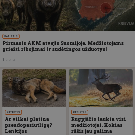
PATIRTIS
Pirmasis AKM atvejis Suomijoje. Medžiotojams
griežti ribojimai ir sudėtingos užduotys!
1 diena
PATIRTIS
PATIRTIS
Ar vilkai platina
Rugpjūčio laukia visi
pseudopasiutligę?
medžiotojai. Kokias
Lenkijos
rūšis jau galima