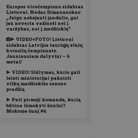
Europos vicečempiono sidabras
Lietuvai. Nedas Simanauskas:
„Jeigu nebejauti jaudulio, gal
jau neverta važiuoti nei į
varžybas, nei į medžioklę“
VIDEO+FOTO! Lietuvai
sidabras Latvijos tauriųjų elnių
kvieslių čempionate.
Jauniausiam dalyviui – 6
metai!
VIDEO! Siūlymas, kuris gali
leisti ministerijai pakeisti
vilkų medžioklės sezono
pradžią
Pati pirmoji komanda, kurią
būtina išmokyti šuniui?
Mokome šunį #4