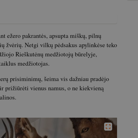
ant ežero pakrantės, apsupta miškų, pilnų
ių žvėrių. Netgi vilkų pėdsakus apylinkėse teko
žiojo Rieškutėnų medžiotojų būrelyje,
taiklus medžiotojas.
erų prisiminimų, šeima vis dažniau pradėjo
 ir prižiūrėti vienus namus, o ne kiekvieną
alinos.