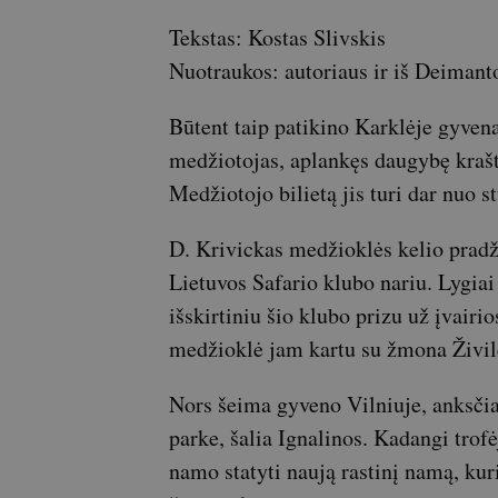
Tekstas: Kostas Slivskis
Nuotraukos: autoriaus ir iš Deimant
Būtent taip patikino Karklėje gyven
medžiotojas, aplankęs daugybę krašt
Medžiotojo bilietą jis turi dar nuo st
D. Krivickas medžioklės kelio pradži
Lietuvos Safario klubo nariu. Lygiai
išskirtiniu šio klubo prizu už įvairi
medžioklė jam kartu su žmona Živile
Nors šeima gyveno Vilniuje, anksčia
parke, šalia Ignalinos. Kadangi trof
namo statyti naują rastinį namą, ku