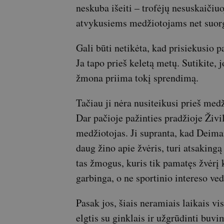
neskuba išeiti – trofėjų nesuskaičiu
atvykusiems medžiotojams net suor
Gali būti netikėta, kad prisiekusio 
Ja tapo prieš keletą metų. Sutikite, j
žmona priima tokį sprendimą.
Tačiau ji nėra nusiteikusi prieš med
Dar pačioje pažinties pradžioje Živi
medžiotojas. Ji supranta, kad Deiman
daug žino apie žvėris, turi atsakingą
tas žmogus, kuris tik pamatęs žvėrį 
garbinga, o ne sportinio intereso ved
Pasak jos, šiais neramiais laikais 
elgtis su ginklais ir užgrūdinti buv