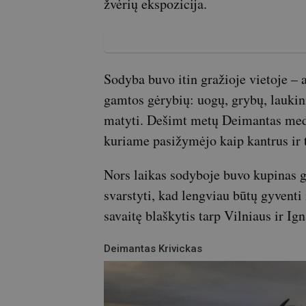
žvėrių ekspozicija.
Sodyba buvo itin gražioje vietoje – 
gamtos gėrybių: uogų, grybų, laukin
matyti. Dešimt metų Deimantas med
kuriame pasižymėjo kaip kantrus ir 
Nors laikas sodyboje buvo kupinas g
svarstyti, kad lengviau būtų gyventi
savaitę blaškytis tarp Vilniaus ir Ign
Deimantas Krivickas