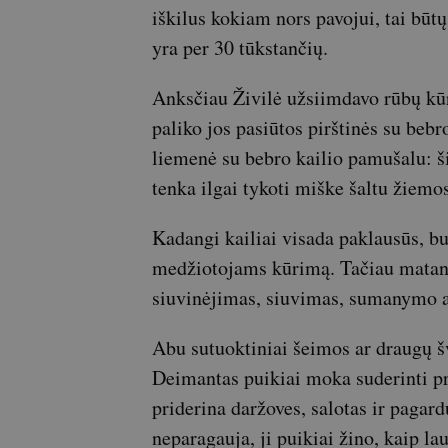
iškilus kokiam nors pavojui, tai būt
yra per 30 tūkstančių.
Anksčiau Živilė užsiimdavo rūbų kūr
paliko jos pasiūtos pirštinės su bebr
liemenė su bebro kailio pamušalu: š
tenka ilgai tykoti miške šaltu žiemos
Kadangi kailiai visada paklausūs, bu
medžiotojams kūrimą. Tačiau matant,
siuvinėjimas, siuvimas, sumanymo a
Abu sutuoktiniai šeimos ar draugų š
Deimantas puikiai moka suderinti pri
priderina daržoves, salotas ir pagar
neparagauja, ji puikiai žino, kaip la