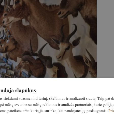
naudoja slapukus
siekdami suasmeninti turinį, skelbimus ir analizuoti srautą. Taip pat d
si mūsų svetaine su mūsų reklamos ir analizės partneriais, kurie gali ją 
jiems pateikėte arba kurią jie surinko, kai naudojatės jų paslaugomis.
Pri