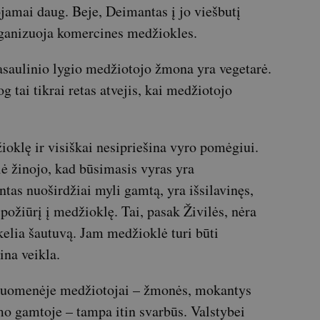
ojamai daug. Beje, Deimantas į jo viešbutį
ganizuoja komercines medžiokles.
pasaulinio lygio medžiotojo žmona yra vegetarė.
og tai tikrai retas atvejis, kai medžiotojo
žioklę ir visiškai nesipriešina vyro pomėgiui.
lė žinojo, kad būsimasis vyras yra
tas nuoširdžiai myli gamtą, yra išsilavinęs,
 požiūrį į medžioklę. Tai, pasak Živilės, nėra
kelia šautuvą. Jam medžioklė turi būti
ina veikla.
visuomenėje medžiotojai – žmonės, mokantys
imo gamtoje – tampa itin svarbūs. Valstybei