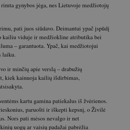
ų rimta gynybos jėga, nes Lietuvoje medžiotojų
imu, pati juos siūdavo. Deimantui ypač įspūdį
o kailiu viduje ir medžiokline atributika bei
iluma – garantuota. Ypač, kai medžiotojui
 laiku.
vo ir minčių apie verslą – drabužių
 kiek kainuoja kailių išdirbimas,
tsisakyta.
ventėms kartu gamina patiekalus iš žvėrienos.
eskonius, paruošti ir iškepti kepsnį, o Živilė
dus. Nors pati mėsos nevalgo ir net
ukinių uogų ar vaisių padažai pabrėžia