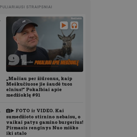
PULIARIAUSI STRAIPSNIAI
„Mačiau per žiūronus, kaip
Meškučiuose jie šaudė tuos
elnius!“ Pokalbiai apie
medžioklę #91
FOTO ir VIDEO. Kai
sumedžioto stirnino nebaisu, o
vaikai patys gamino burgerius!
Pirmasis renginys Nuo miško
iki stalo