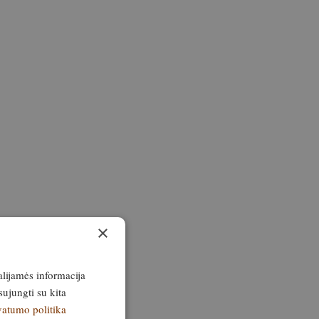
×
alijamės informacija
sujungti su kita
vatumo politika