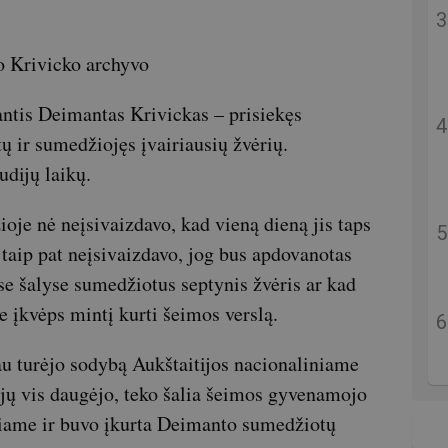
o Krivicko archyvo
antis Deimantas Krivickas – prisiekęs
ų ir sumedžiojęs įvairiausių žvėrių.
udijų laikų.
oje nė neįsivaizdavo, kad vieną dieną jis taps
 taip pat neįsivaizdavo, jog bus apdovanotas
ose šalyse sumedžiotus septynis žvėris ar kad
 įkvėps mintį kurti šeimos verslą.
u turėjo sodybą Aukštaitijos nacionaliniame
ėjų vis daugėjo, teko šalia šeimos gyvenamojo
riame ir buvo įkurta Deimanto sumedžiotų