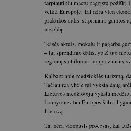
tarptautiniu mastu pagrįstą požiūrį į
veikti Europoje. Tai nėra vien ekono
praktikos dalis, stiprinanti gamtos 
paveldą.
Teisės aktais, mokslu ir pagarba ga
– tai sprendimo dalis, ypač tuo metu
regionų stabilumas tampa vienais sv
Kalbant apie medžioklės turizmą, daž
Tačiau realybėje tai vyksta daug arč
Lietuvos medžiotojų vyksta medžioti į
kaimynines bei Europos šalis. Lygiai 
Lietuvą.
Tai nėra vienpusis procesas, kai „už