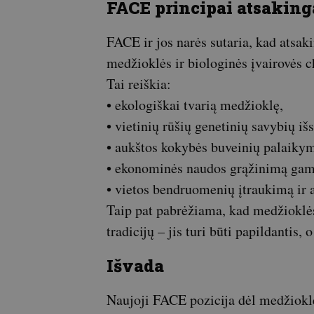
FACE principai atsakin
FACE ir jos narės sutaria, kad atsa
medžioklės ir biologinės įvairovės ch
Tai reiškia:
• ekologiškai tvarią medžioklę,
• vietinių rūšių genetinių savybių i
• aukštos kokybės buveinių palaiky
• ekonominės naudos grąžinimą gam
• vietos bendruomenių įtraukimą ir 
Taip pat pabrėžiama, kad medžioklė
tradicijų – jis turi būti papildantis
Išvada
Naujoji FACE pozicija dėl medžioklė