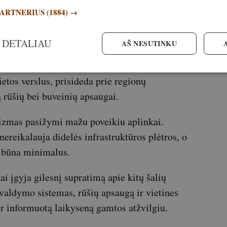
ektas. Medžioklė Europoje yra reikšminga
PARTNERIUS
(1884) →
rizmas padeda išsaugoti tradicijas, žinias ir
ose vietovėse galėtų išnykti.
 DETALIAU
AŠ NESUTINKU
į poveikį kaimo vietovėms. Medžioklės
etos verslus, prisideda prie regionų
rūšių bei buveinių apsaugai.
rizmas pasižymi mažu poveikiu aplinkai.
 nereikalauja didelės infrastruktūros plėtros, o
i būna minimalus.
i įgyja gilesnį supratimą apie kitų šalių
valdymo sistemas, rūšių apsaugą ir vietines
 ir informuotą laikyseną gamtos atžvilgiu.