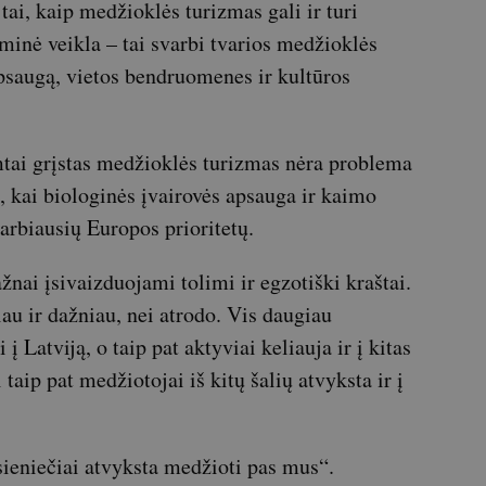
 tai, kaip medžioklės turizmas gali ir turi
minė veikla – tai svarbi tvarios medžioklės
apsaugą, vietos bendruomenes ir kultūros
mtai grįstas medžioklės turizmas nėra problema
, kai biologinės įvairovės apsauga ir kaimo
arbiausių Europos prioritetų.
nai įsivaizduojami tolimi ir egzotiški kraštai.
iau ir dažniau, nei atrodo. Vis daugiau
 Latviją, o taip pat aktyviai keliauja ir į kitas
taip pat medžiotojai iš kitų šalių atvyksta ir į
sieniečiai atvyksta medžioti pas mus“.