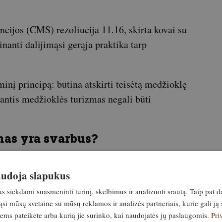
cijos (CMS) rezoliucija 11.16, skirta kovai su
nanti dalijimąsi gerąja praktika tarp
nį principą: būtina atskirti teisėtą medžioklę
ikantis medžioklės turizmas negali būti
mas yra svarbus?
minę, tiek ekologinę vertę. Daugelyje regionų
naudoja slapukus
ymo įrankis, padedantis reguliuoti per gausias
ui ir palaikyti ekosistemų pusiausvyrą. Taip
siekdami suasmeninti turinį, skelbimus ir analizuoti srautą. Taip pat d
si mūsų svetaine su mūsų reklamos ir analizės partneriais, kurie gali ją 
rąžinamos gamtos apsaugai.
jiems pateikėte arba kurią jie surinko, kai naudojatės jų paslaugomis.
Pri