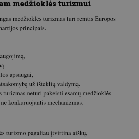
gam medžioklės turizmui
kingas medžioklės turizmas turi remtis Europos
artijos principais.
šsaugojimą,
mą,
tos apsaugai,
atsakomybę už išteklių valdymą.
s turizmas neturi pakeisti esamų medžioklės
, o ne konkuruojantis mechanizmas.
s turizmo pagaliau įtvirtina aiškų,