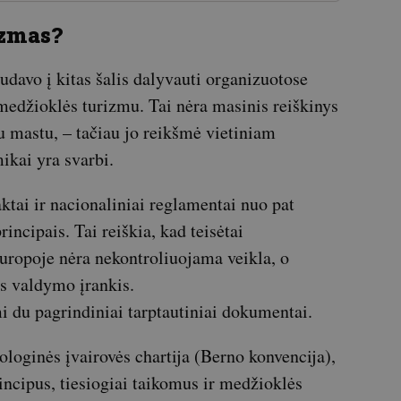
izmas?
udavo į kitas šalis dalyvauti organizuotose
edžioklės turizmu. Tai nėra masinis reiškinys
tu mastu, – tačiau jo reikšmė vietiniam
ikai yra svarbi.
ktai ir nacionaliniai reglamentai nuo pat
ncipais. Tai reiškia, kad teisėtai
uropoje nėra nekontroliuojama veikla, o
s valdymo įrankis.
i du pagrindiniai tarptautiniai dokumentai.
loginės įvairovės chartija (Berno konvencija),
incipus, tiesiogiai taikomus ir medžioklės