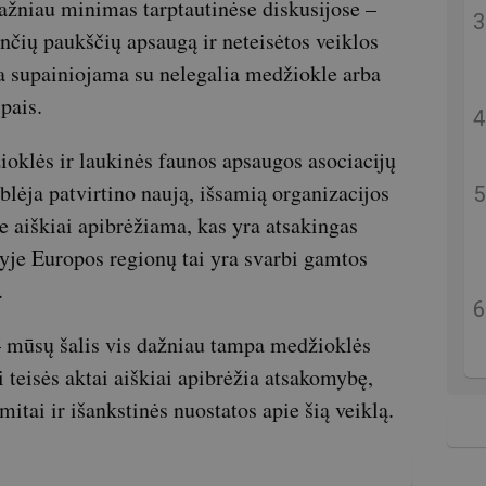
ažniau minimas tarptautinėse diskusijose –
nčių paukščių apsaugą ir neteisėtos veiklos
kla supainiojama su nelegalia medžiokle arba
pais.
ioklės ir laukinės faunos apsaugos asociacijų
lėja patvirtino naują, išsamią organizacijos
e aiškiai apibrėžiama, kas yra atsakingas
yje Europos regionų tai yra svarbi gamtos
.
 – mūsų šalis vis dažniau tampa medžioklės
 teisės aktai aiškiai apibrėžia atsakomybę,
itai ir išankstinės nuostatos apie šią veiklą.