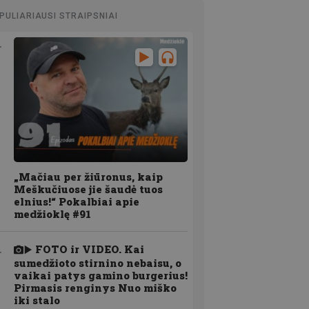
PULIARIAUSI STRAIPSNIAI
„Mačiau per žiūronus, kaip
Meškučiuose jie šaudė tuos
elnius!“ Pokalbiai apie
medžioklę #91
FOTO ir VIDEO. Kai
sumedžioto stirnino nebaisu, o
vaikai patys gamino burgerius!
Pirmasis renginys Nuo miško
iki stalo