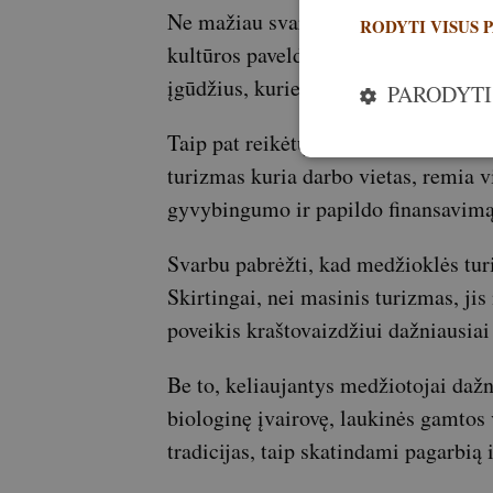
Ne mažiau svarbus ir kultūrinis asp
RODYTI VISUS 
kultūros paveldo dalis. Medžioklės tu
įgūdžius, kurie, kitu atveju, kai kuri
PARODYTI
Taip pat reikėtų paminėti ekonomin
turizmas kuria darbo vietas, remia vi
gyvybingumo ir papildo finansavimą 
Svarbu pabrėžti, kad medžioklės tu
Skirtingai, nei masinis turizmas, jis
poveikis kraštovaizdžiui dažniausia
Be to, keliaujantys medžiotojai dažna
biologinę įvairovę, laukinės gamtos 
tradicijas, taip skatindami pagarbią