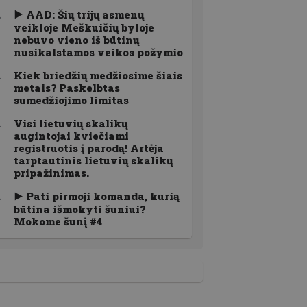
AAD: Šių trijų asmenų
veikloje Meškuičių byloje
nebuvo vieno iš būtinų
nusikalstamos veikos požymio
Kiek briedžių medžiosime šiais
metais? Paskelbtas
sumedžiojimo limitas
Visi lietuvių skalikų
augintojai kviečiami
registruotis į parodą! Artėja
tarptautinis lietuvių skalikų
pripažinimas.
Pati pirmoji komanda, kurią
būtina išmokyti šuniui?
Mokome šunį #4