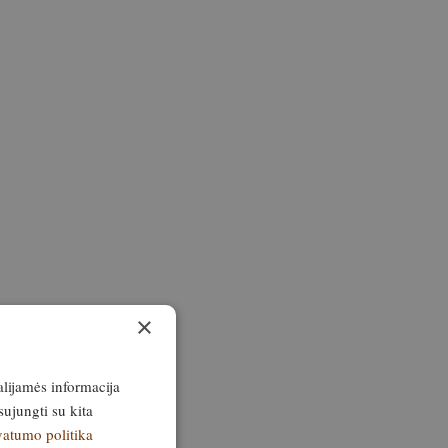
×
alijamės informacija
sujungti su kita
vatumo politika