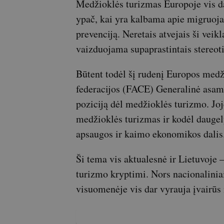
Medžioklės turizmas Europoje vis d
ypač, kai yra kalbama apie migruoja
prevenciją. Neretais atvejais ši vei
vaizduojama supaprastintais stereoti
Būtent todėl šį rudenį Europos medž
federacijos (FACE) Generalinė asamb
poziciją dėl medžioklės turizmo. Joj
medžioklės turizmas ir kodėl daugel
apsaugos ir kaimo ekonomikos dalis
Ši tema vis aktualesnė ir Lietuvoje
turizmo kryptimi. Nors nacionaliniai
visuomenėje vis dar vyrauja įvairūs m