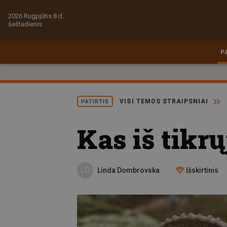
2026 Rugpjūtis 8 d.
šeštadienis
P
VISI TEMOS STRAIPSNIAI
PATIRTIS
Kas iš tikr
LD
Linda Dombrovska
Išskirtinis