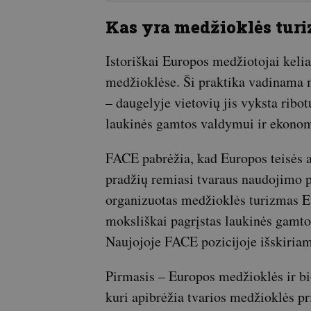
Kas yra medžioklės tur
Istoriškai Europos medžiotojai kelia
medžioklėse. Ši praktika vadinama m
– daugelyje vietovių jis vyksta ribo
laukinės gamtos valdymui ir ekonom
FACE pabrėžia, kad Europos teisės a
pradžių remiasi tvaraus naudojimo pri
organizuotas medžioklės turizmas E
moksliškai pagrįstas laukinės gamto
Naujojoje FACE pozicijoje išskiriam
Pirmasis – Europos medžioklės ir bio
kuri apibrėžia tvarios medžioklės pr