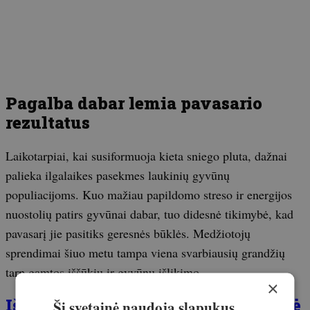
Pagalba dabar lemia pavasario
rezultatus
Laikotarpiai, kai susiformuoja kieta sniego pluta, dažnai
palieka ilgalaikes pasekmes laukinių gyvūnų
populiacijoms. Kuo mažiau papildomo streso ir energijos
nuostolių patirs gyvūnai dabar, tuo didesnė tikimybė, kad
pavasarį jie pasitiks geresnės būklės. Medžiotojų
sprendimai šiuo metu tampa viena svarbiausių grandžių
tarp gamtos iššūkių ir gyvūnų išlikimo.
×
Išėjo naujausias žurnalo Medžioklė
Ši svetainė naudoja slapukus