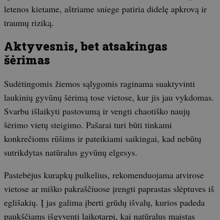
letenos kietame, aštriame sniege patiria didelę apkrovą ir
traumų riziką.
Aktyvesnis, bet atsakingas
šėrimas
Sudėtingomis žiemos sąlygomis raginama suaktyvinti
laukinių gyvūnų šėrimą tose vietose, kur jis jau vykdomas.
Svarbu išlaikyti pastovumą ir vengti chaotiško naujų
šėrimo vietų steigimo. Pašarai turi būti tinkami
konkrečioms rūšims ir pateikiami saikingai, kad nebūtų
sutrikdytas natūralus gyvūnų elgesys.
Pastebėjus kurapkų pulkelius, rekomenduojama atvirose
vietose ar miško pakraščiuose įrengti paprastas slėptuves iš
eglišakių. Į jas galima įberti grūdų išvalų, kurios padeda
paukščiams išgyventi laikotarpį, kai natūralus maistas