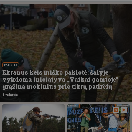
PATIRTIS
Ekranus keis miško paklotė: šalyje
vykdoma iniciatyva „Vaikai gamtoje“
grąžina mokinius prie tikrų patirčių
1 valanda