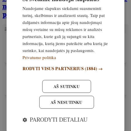
numeris, kurį galima įsigyti
Naudojame slapukus siekdami suasmeninti
prenumeruoti.lt
turinį, skelbimus ir analizuoti srautą. Taip pat
dalijamės informacija apie jūsų naudojimąsi
mūsų svetaine su mūsų reklamos ir analizės
SUSIJĘ STRAIPSNIAI
partneriais, kurie gali ją sujungti su kita
PATIRTIS
informacija, kurią jiems pateikėte arba kurią jie
Aplinkos ministerija kviečia šį savaitgalį
atsisakyti medžioklių!
surinko, kai naudojatės jų paslaugomis.
Privatumo politika
Išskirtinis
29. sausis, 2026
RODYTI VISUS PARTNERIUS
(1884) →
PATIRTIS
Teisės aktų pakeitimai. Kaip pranešti apie
medžiojamųjų gyvūnų padarytą žalą
AŠ SUTINKU
Išskirtinis
29. sausis, 2026
AŠ NESUTINKU
PATIRTIS
Nuo Naujųjų metų sumedžiotas 81 vilkas.
Tyrimai atskleidė, kad tarp jų yra trys
PARODYTI DETALIAU
vilkšunių hibridai
Išskirtinis
28. sausis, 2026