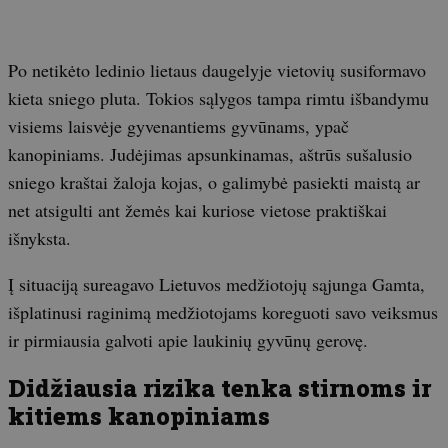
Po netikėto ledinio lietaus daugelyje vietovių susiformavo
kieta sniego pluta. Tokios sąlygos tampa rimtu išbandymu
visiems laisvėje gyvenantiems gyvūnams, ypač
kanopiniams. Judėjimas apsunkinamas, aštrūs sušalusio
sniego kraštai žaloja kojas, o galimybė pasiekti maistą ar
net atsigulti ant žemės kai kuriose vietose praktiškai
išnyksta.
Į situaciją sureagavo Lietuvos medžiotojų sąjunga Gamta,
išplatinusi raginimą medžiotojams koreguoti savo veiksmus
ir pirmiausia galvoti apie laukinių gyvūnų gerovę.
Didžiausia rizika tenka stirnoms ir
kitiems kanopiniams