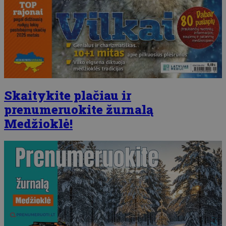
Skaitykite plačiau ir
prenumeruokite žurnalą
Medžioklė!