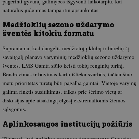
pagerinti gyvūnų galimybes išgyventi laikotarpiu, kai
natūralus judėjimas tampa itin apsunkintas.
Medžioklių sezono uždarymo
šventės kitokiu formatu
Suprantama, kad daugelis medžiotojų klubų ir būrelių šį
savaitgalį planavo varyminių medžioklių sezono uždarymo
šventes. LMS Gamta siūlo keisti tokių renginių turinį.
Bendravimas ir buvimas kartu išlieka svarbūs, tačiau šiuo
metu prioritetas turėtų būti pagalba gamtai. Vietoje varymų
galima rinktis susitikimus, talkas prie šėrimo vietų ar
diskusijas apie atsakingą elgesį ekstremaliomis žiemos
sąlygomis.
Aplinkosaugos institucijų požiūris
Tikimasi, kad Aplinkos apsaugos departamento Gyvosios