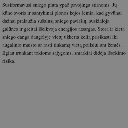
Susiformavusi sniego pluta ypač pavojinga stirnoms. Jų
kūno svoris ir santykinai plonos kojos lemia, kad gyvūnai
dažnai pralaužia sušalusį sniego paviršių, susižaloja
galūnes ir greitai išeikvoja energijos atsargas. Stora ir kieta
sniego danga daugelyje vietų užkerta kelią prisikasti iki
augalinio maisto ar rasti tinkamą vietą poilsiui ant žemės.
Ilgiau trunkant tokioms sąlygoms, smarkiai didėja išsekimo
rizika.