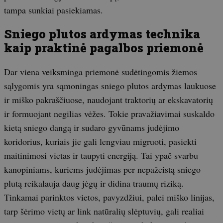
tampa sunkiai pasiekiamas.
Sniego plutos ardymas technika
kaip praktinė pagalbos priemonė
Dar viena veiksminga priemonė sudėtingomis žiemos
sąlygomis yra sąmoningas sniego plutos ardymas laukuose
ir miško pakraščiuose, naudojant traktorių ar ekskavatorių
ir formuojant negilias vėžes. Tokie pravažiavimai suskaldo
kietą sniego dangą ir sudaro gyvūnams judėjimo
koridorius, kuriais jie gali lengviau migruoti, pasiekti
maitinimosi vietas ir taupyti energiją. Tai ypač svarbu
kanopiniams, kuriems judėjimas per nepažeistą sniego
plutą reikalauja daug jėgų ir didina traumų riziką.
Tinkamai parinktos vietos, pavyzdžiui, palei miško linijas,
tarp šėrimo vietų ar link natūralių slėptuvių, gali realiai