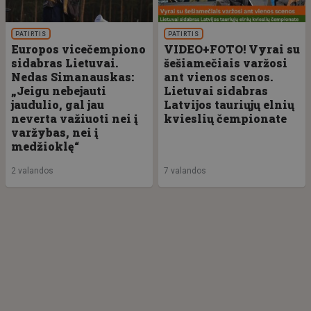
PATIRTIS
PATIRTIS
Europos vicečempiono
VIDEO+FOTO! Vyrai su
sidabras Lietuvai.
šešiamečiais varžosi
Nedas Simanauskas:
ant vienos scenos.
„Jeigu nebejauti
Lietuvai sidabras
jaudulio, gal jau
Latvijos tauriųjų elnių
neverta važiuoti nei į
kvieslių čempionate
varžybas, nei į
medžioklę“
2 valandos
7 valandos