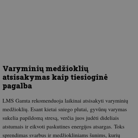
Varyminių medžioklių
atsisakymas kaip tiesioginė
pagalba
LMS Gamta rekomenduoja laikinai atsisakyti varyminių
medžioklių. Esant kietai sniego plutai, gyvūnų varymas
sukelia papildomą stresą, verčia juos judėti dideliais
atstumais ir eikvoti paskutines energijos atsargas. Toks
sprendimas svarbus ir medžiokliniams šunims, kurių