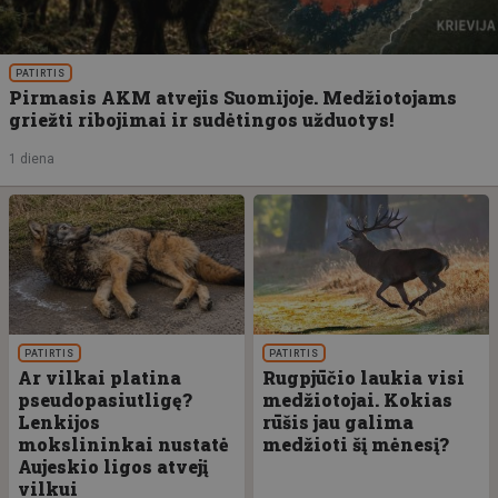
PATIRTIS
Pirmasis AKM atvejis Suomijoje. Medžiotojams
griežti ribojimai ir sudėtingos užduotys!
1 diena
PATIRTIS
PATIRTIS
Ar vilkai platina
Rugpjūčio laukia visi
pseudopasiutligę?
medžiotojai. Kokias
Lenkijos
rūšis jau galima
mokslininkai nustatė
medžioti šį mėnesį?
Aujeskio ligos atvejį
vilkui