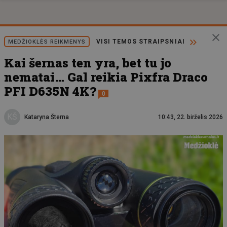
VISI TEMOS STRAIPSNIAI
MEDŽIOKLĖS REIKMENYS
Kai šernas ten yra, bet tu jo
nematai… Gal reikia Pixfra Draco
PFI D635N 4K?
0
KŠ
Kataryna Šterna
10:43, 22. birželis 2026