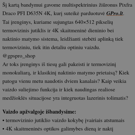
Šį kartą bandymui gavome multispektrinius žiūronus Pixfra
Draco PFI D635N 4K, kurį suteikė parduotuvė
GPro.lt
.
Tai įrenginys, kuriame sujungtas 640×512 pikselių
termovizinis jutiklis ir 4K skaitmeninė dieninio bei
naktinio matymo sistema, leidžianti stebėti aplinką tiek
termoviziniu, tiek itin detaliu optiniu vaizdu.
@gpspro_shop
Ar toks įrenginys iš tiesų gali pakeisti ir termovizinį
monokuliarą, ir klasikinį naktinio matymo prietaisą? Kiek
patogu vienu metu naudotis dviem kanalais? Kaip veikia
vaizdo suliejimo funkcija ir kiek naudingas realiose
medžioklės situacijose yra integruotas lazerinis tolimatis?
Vaizdo apžvalgoje išbandysime:
• termovizinio jutiklio vaizdo kokybę įvairiais atstumais
• 4K skaitmeninės optikos galimybes dieną ir naktį