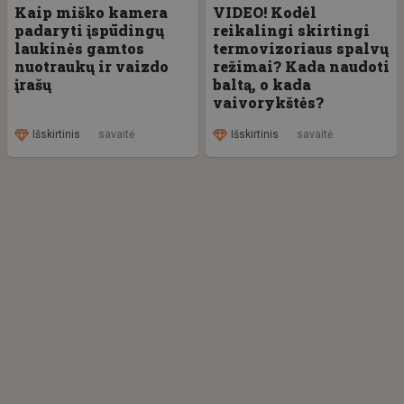
Kaip miško kamera
VIDEO! Kodėl
padaryti įspūdingų
reikalingi skirtingi
laukinės gamtos
termovizoriaus spalvų
nuotraukų ir vaizdo
režimai? Kada naudoti
įrašų
baltą, o kada
vaivorykštės?
Išskirtinis
savaitė
Išskirtinis
savaitė