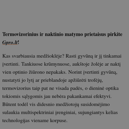
Termovizorinius ir naktinio matymo prietaisus pirkite
!
Gpro.lt
Kas svarbiausia medžioklėje? Rasti gyvūną ir jį tinkamai
įvertinti. Tankiuose krūmynuose, aukštoje žolėje ar naktį
vien optinio žiūrono nepakaks. Norint įvertinti gyvūną,
nustatyti jo lytį ar prieblandoje apžiūrėti trofėjų,
termovizorius taip pat ne visada padės, o dieninė optika
tokiomis sąlygomis jau nebėra pakankamai efektyvi.
Būtent todėl vis didesnio medžiotojų susidomėjimo
sulaukia multispektriniai įrenginiai, sujungiantys kelias
technologijas viename korpuse.