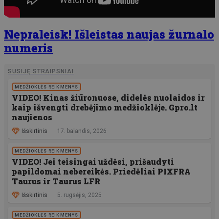
Nepraleisk! Išleistas naujas žurnalo
numeris
SUSIJĘ STRAIPSNIAI
MEDŽIOKLĖS REIKMENYS
VIDEO! Kinas žiūronuose, didelės nuolaidos ir
kaip išvengti drebėjimo medžioklėje. Gpro.lt
naujienos
Išskirtinis
17. balandis, 2026
MEDŽIOKLĖS REIKMENYS
VIDEO! Jei teisingai uždėsi, prišaudyti
papildomai nebereikės. Priedėliai PIXFRA
Taurus ir Taurus LFR
Išskirtinis
5. rugsėjis, 2025
MEDŽIOKLĖS REIKMENYS