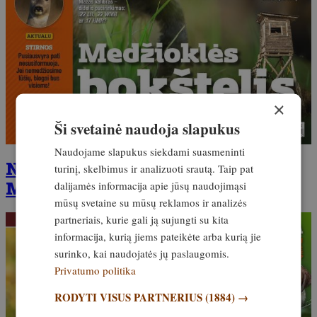
×
Ši svetainė naudoja slapukus
Naudojame slapukus siekdami suasmeninti
Naujausias žurnalo priedas –
turinį, skelbimus ir analizuoti srautą. Taip pat
MEDŽIOKLINIS ŠUO
dalijamės informacija apie jūsų naudojimąsi
mūsų svetaine su mūsų reklamos ir analizės
partneriais, kurie gali ją sujungti su kita
informacija, kurią jiems pateikėte arba kurią jie
surinko, kai naudojatės jų paslaugomis.
Privatumo politika
RODYTI VISUS PARTNERIUS
(1884) →