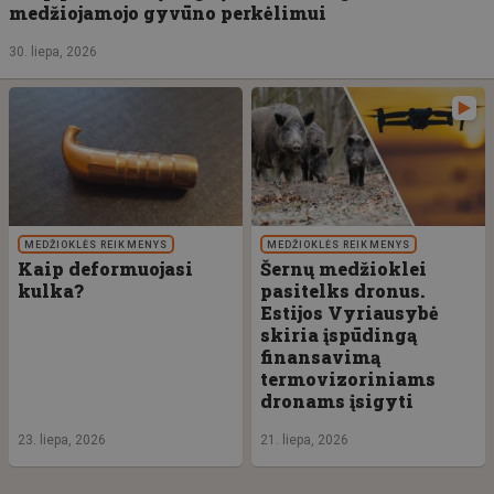
medžiojamojo gyvūno perkėlimui
30. liepa, 2026
MEDŽIOKLĖS REIKMENYS
MEDŽIOKLĖS REIKMENYS
Kaip deformuojasi
Šernų medžioklei
kulka?
pasitelks dronus.
Estijos Vyriausybė
skiria įspūdingą
finansavimą
termovizoriniams
dronams įsigyti
23. liepa, 2026
21. liepa, 2026