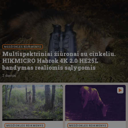
MEDŽIOKLĖS REIKMENYS
Multispektriniai žiūronai su cinkeliu.
HIKMICRO Habrok 4K 2.0 HE25L
bandymas realiomis sąlygomis
2 dienos
MEDŽIOKLĖS REIKMENYS
MEDŽIOKLĖS REIKMENYS