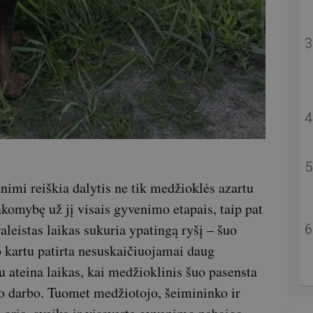
imi reiškia dalytis ne tik medžioklės azartu
sakomybę už jį visais gyvenimo etapais, taip pat
raleistas laikas sukuria ypatingą ryšį – šuo
o kartu patirta nesuskaičiuojamai daug
ateina laikas, kai medžioklinis šuo pasensta
sto darbo. Tuomet medžiotojo, šeimininko ir