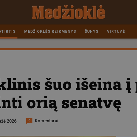
ATIRTIS
MEDŽIOKLĖS REIKMENYS
ŠUNYS
VIRTUVĖ
inis šuo išeina į 
inti orią senatvę
Komentarai
užė 2026
0