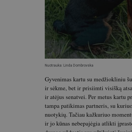
Nuotrauka: Linda Dombrovska
Gyvenimas kartu su medžiokliniu šun
ir sėkme, bet ir prisiimti visišką at
ir atėjus senatvei. Per metus kartu p
tampa patikimas partneris, su kuriu
nuotykių. Tačiau kažkuriuo momentu 
ir jo kūnas nebepajėgia atlikti įpra