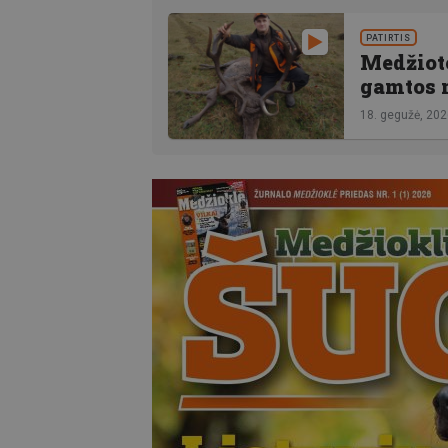
PATIRTIS
Medžioto
gamtos 
18. gegužė, 20