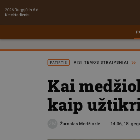
2026 Rugpjūtis 6 d.
Ketvirtadienis
P
VISI TEMOS STRAIPSNIAI
PATIRTIS
Kai medžiokl
kaip užtikr
ŽM
Žurnalas Medžioklė
14:06, 18. geg