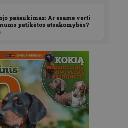
jo pašaukimas: Ar esame verti
mums patikėtos atsakomybės?
26