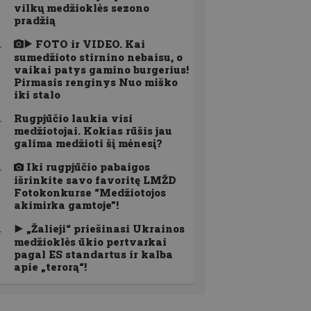
vilkų medžioklės sezono
pradžią
FOTO ir VIDEO. Kai
sumedžioto stirnino nebaisu, o
vaikai patys gamino burgerius!
Pirmasis renginys Nuo miško
iki stalo
Rugpjūčio laukia visi
medžiotojai. Kokias rūšis jau
galima medžioti šį mėnesį?
Iki rugpjūčio pabaigos
išrinkite savo favoritę LMŽD
Fotokonkurse “Medžiotojos
akimirka gamtoje”!
„Žalieji“ priešinasi Ukrainos
medžioklės ūkio pertvarkai
pagal ES standartus ir kalba
apie „terorą“!