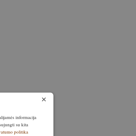
×
alijamės informacija
sujungti su kita
vatumo politika