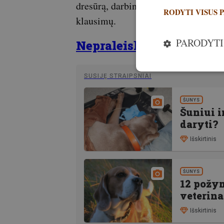
dresūrą, darbines savybes, šuniuko pa
RODYTI VISUS 
klausimų.
PARODYTI
Nepraleisk! Išleistas na
SUSIJĘ STRAIPSNIAI
ŠUNYS
Šuniui i
daryti?
Išskirtinis
ŠUNYS
12 požym
veterina
Išskirtinis