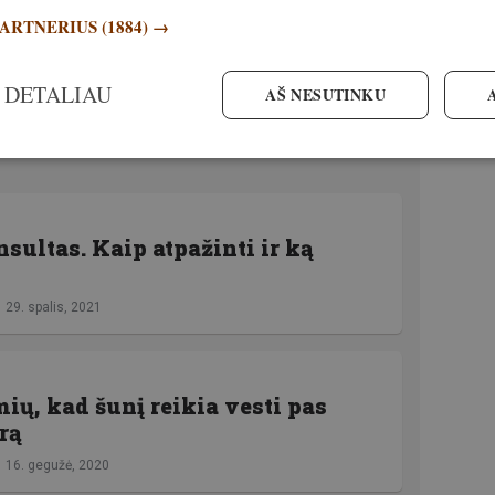
sirinkimą, oficialius reikalus ir daugelį kitų
PARTNERIUS
(1884) →
 DETALIAU
AŠ NESUTINKU
ujas žurnalo numeris
nsultas. Kaip atpažinti ir ką
29. spalis, 2021
ių, kad šunį reikia vesti pas
rą
16. gegužė, 2020