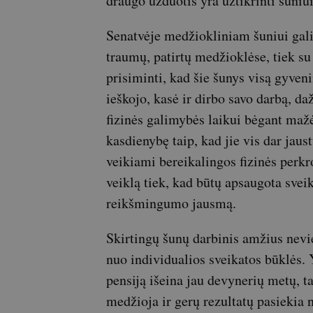
draugo užduotis yra užtikrinti šuniui
Senatvėje medžiokliniam šuniui gali 
traumų, patirtų medžioklėse, tiek s
prisiminti, kad šie šunys visą gyveni
ieškojo, kasė ir dirbo savo darbą, d
fizinės galimybės laikui bėgant mažė
kasdienybę taip, kad jie vis dar jaust
veikiami bereikalingos fizinės perkro
veiklą tiek, kad būtų apsaugota sveika
reikšmingumo jausmą.
Skirtingų šunų darbinis amžius nevie
nuo individualios sveikatos būklės. Y
pensiją išeina jau devynerių metų, t
medžioja ir gerų rezultatų pasiekia n