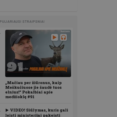
PULIARIAUSI STRAIPSNIAI
„Mačiau per žiūronus, kaip
Meškučiuose jie šaudė tuos
elnius!“ Pokalbiai apie
medžioklę #91
VIDEO! Siūlymas, kuris gali
leisti ministerijai pakeisti