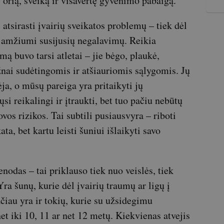
 orią, sveiką ir visavertę gyvenimo pabaigą.
atsirasti įvairių sveikatos problemų – tiek dėl
u amžiumi susijusių negalavimų. Reikia
mą buvo tarsi atletai – jie bėgo, plaukė,
ažnai sudėtingomis ir atšiauriomis sąlygomis. Jų
ja, o mūsų pareiga yra pritaikyti jų
ųsi reikalingi ir įtraukti, bet tuo pačiu nebūtų
vos rizikos. Tai subtili pusiausvyra – riboti
ta, bet kartu leisti šuniui išlaikyti savo
nodas – tai priklauso tiek nuo veislės, tiek
ra šunų, kurie dėl įvairių traumų ar ligų į
ačiau yra ir tokių, kurie su užsidegimu
et iki 10, 11 ar net 12 metų. Kiekvienas atvejis