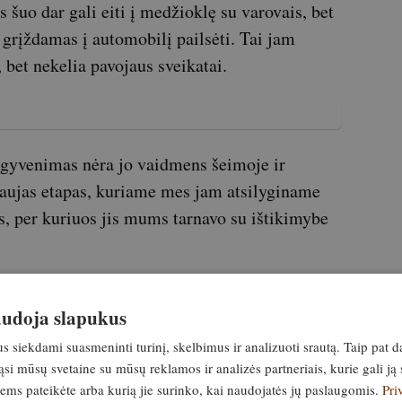
s šuo dar gali eiti į medžioklę su varovais, bet
 grįždamas į automobilį pailsėti. Tai jam
 bet nekelia pavojaus sveikatai.
s gyvenimas nėra jo vaidmens šeimoje ir
aujas etapas, kuriame mes jam atsilyginame
s, per kuriuos jis mums tarnavo su ištikimybe
reikia atsižvelgti, kai
naudoja slapukus
siekdami suasmeninti turinį, skelbimus ir analizuoti srautą. Taip pat d
Medžioklinis šuo
e specializuotame priede
,
si mūsų svetaine su mūsų reklamos ir analizės partneriais, kurie gali ją 
 keturkojų draugų sveikatą, charakterį,
jiems pateikėte arba kurią jie surinko, kai naudojatės jų paslaugomis.
Pri