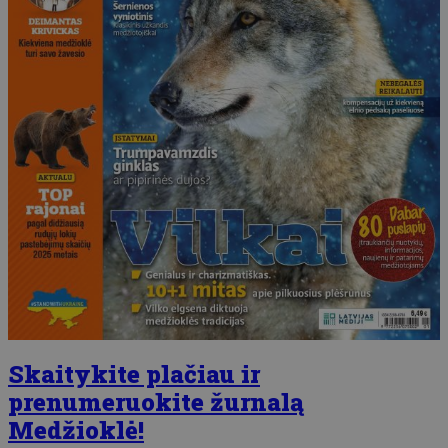
Skaitykite plačiau ir
prenumeruokite žurnalą
Medžioklė!