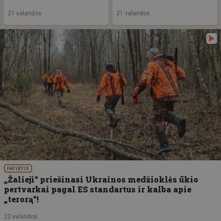
21 valandos
21 valandos
PATIRTIS
„Žalieji“ priešinasi Ukrainos medžioklės ūkio
pertvarkai pagal ES standartus ir kalba apie
„terorą“!
22 valandos