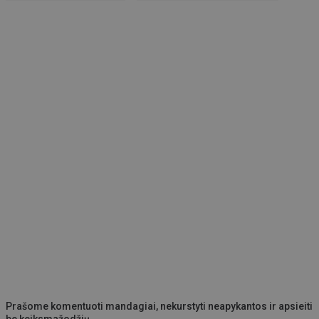
Prašome komentuoti mandagiai, nekurstyti neapykantos ir apsieiti
be keiksmažodžių.