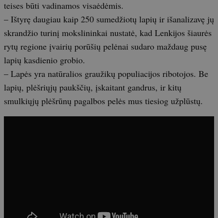
teises būti vadinamos visaėdėmis.
– Ištyrę daugiau kaip 250 sumedžiotų lapių ir išanalizavę jų
skrandžio turinį mokslininkai nustatė, kad Lenkijos šiaurės
rytų regione įvairių porūšių pelėnai sudaro maždaug pusę
lapių kasdienio grobio.
– Lapės yra natūralios graužikų populiacijos ribotojos. Be
lapių, plėšriųjų paukščių, įskaitant gandrus, ir kitų
smulkiųjų plėšrūnų pagalbos pelės mus tiesiog užplūstų.