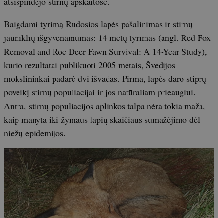
atsispindėjo stirnų apskaitose.
Baigdami tyrimą Rudosios lapės pašalinimas ir stirnų
jauniklių išgyvenamumas: 14 metų tyrimas (angl. Red Fox
Removal and Roe Deer Fawn Survival: A 14-Year Study),
kurio rezultatai publikuoti 2005 metais, Švedijos
mokslininkai padarė dvi išvadas. Pirma, lapės daro stiprų
poveikį stirnų populiacijai ir jos natūraliam prieaugiui.
Antra, stirnų populiacijos aplinkos talpa nėra tokia maža,
kaip manyta iki žymaus lapių skaičiaus sumažėjimo dėl
niežų epidemijos.