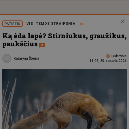
VISI TEMOS STRAIPSNIAI
PATIRTIS
Ką ėda lapė? Stirniukus, graužikus,
paukščius
0
Išskirtinis
KŠ
Kataryna Šterna
11:05, 20. vasaris 2026