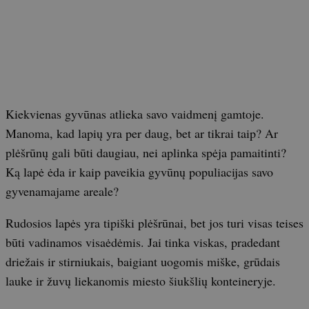
Kiekvienas gyvūnas atlieka savo vaidmenį gamtoje.
Manoma, kad lapių yra per daug, bet ar tikrai taip? Ar
plėšrūnų gali būti daugiau, nei aplinka spėja pamaitinti?
Ką lapė ėda ir kaip paveikia gyvūnų populiacijas savo
gyvenamajame areale?
Rudosios lapės yra tipiški plėšrūnai, bet jos turi visas teises
būti vadinamos visaėdėmis. Jai tinka viskas, pradedant
driežais ir stirniukais, baigiant uogomis miške, grūdais
lauke ir žuvų liekanomis miesto šiukšlių konteineryje.