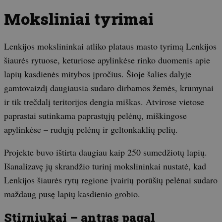
Moksliniai tyrimai
Lenkijos mokslininkai atliko plataus masto tyrimą Lenkijos
šiaurės rytuose, keturiose apylinkėse rinko duomenis apie
lapių kasdienės mitybos įpročius. Šioje šalies dalyje
gamtovaizdį daugiausia sudaro dirbamos žemės, krūmynai
ir tik trečdalį teritorijos dengia miškas. Atvirose vietose
paprastai sutinkama paprastųjų pelėnų, miškingose
apylinkėse – rudųjų pelėnų ir geltonkaklių pelių.
Projekte buvo ištirta daugiau kaip 250 sumedžiotų lapių.
Išanalizavę jų skrandžio turinį mokslininkai nustatė, kad
Lenkijos šiaurės rytų regione įvairių porūšių pelėnai sudaro
maždaug pusę lapių kasdienio grobio.
Stirniukai – antras pagal