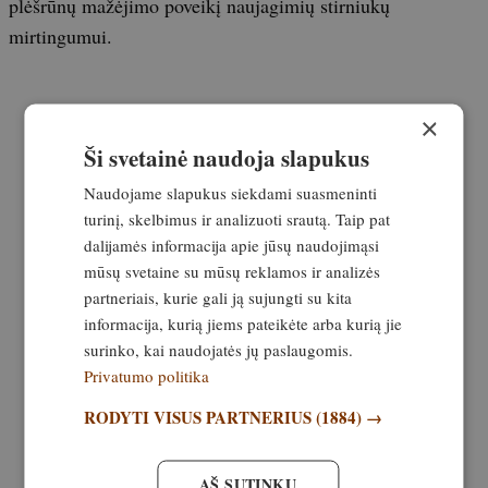
plėšrūnų mažėjimo poveikį naujagimių stirniukų
mirtingumui.
×
Ši svetainė naudoja slapukus
Naudojame slapukus siekdami suasmeninti
turinį, skelbimus ir analizuoti srautą. Taip pat
dalijamės informacija apie jūsų naudojimąsi
mūsų svetaine su mūsų reklamos ir analizės
partneriais, kurie gali ją sujungti su kita
informacija, kurią jiems pateikėte arba kurią jie
surinko, kai naudojatės jų paslaugomis.
Privatumo politika
RODYTI VISUS PARTNERIUS
(1884) →
AŠ SUTINKU