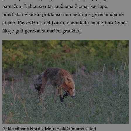
pamažėti. Labiausiai tai jaučiama žiemą, kai lapė
praktiškai visiškai priklauso nuo pelių jos gyvenamajame
areale. Pavyzdžiui, dėl įvairių chemikalų naudojimo žemės
ūkyje gali gerokai sumažėti graužikų.
Pelės vilbynė Nordik Mouse plėšrūnams vilioti