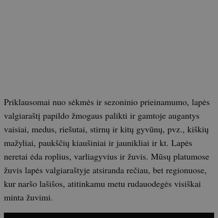
Priklausomai nuo sėkmės ir sezoninio prieinamumo, lapės
valgiaraštį papildo žmogaus palikti ir gamtoje augantys
vaisiai, medus, riešutai, stirnų ir kitų gyvūnų, pvz., kiškių
mažyliai, paukščių kiaušiniai ir jaunikliai ir kt. Lapės
neretai ėda roplius, varliagyvius ir žuvis. Mūsų platumose
žuvis lapės valgiaraštyje atsiranda rečiau, bet regionuose,
kur naršo lašišos, atitinkamu metu rudauodegės visiškai
minta žuvimi.