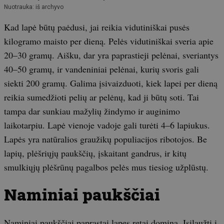
Nuotrauka: iš archyvo
Kad lapė būtų paėdusi, jai reikia vidutiniškai pusės
kilogramo maisto per dieną. Pelės vidutiniškai sveria apie
20–30 gramų. Aišku, dar yra paprastieji pelėnai, sveriantys
40–50 gramų, ir vandeniniai pelėnai, kurių svoris gali
siekti 200 gramų. Galima įsivaizduoti, kiek lapei per dieną
reikia sumedžioti pelių ar pelėnų, kad ji būtų soti. Tai
tampa dar sunkiau mažylių žindymo ir auginimo
laikotarpiu. Lapė vienoje vadoje gali turėti 4–6 lapiukus.
Lapės yra natūralios graužikų populiacijos ribotojos. Be
lapių, plėšriųjų paukščių, įskaitant gandrus, ir kitų
smulkiųjų plėšrūnų pagalbos pelės mus tiesiog užplūstų.
Naminiai paukščiai
Naminiai paukščiai paprastai lapes retai domina. Įsilaužti į