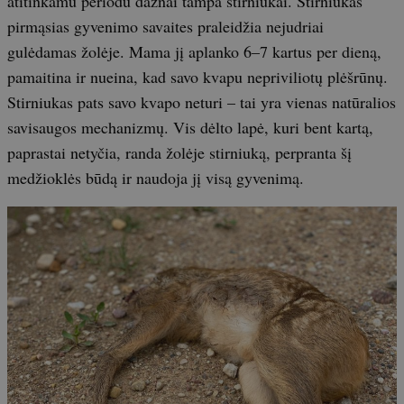
atitinkamu periodu dažnai tampa stirniukai. Stirniukas
pirmąsias gyvenimo savaites praleidžia nejudriai
gulėdamas žolėje. Mama jį aplanko 6–7 kartus per dieną,
pamaitina ir nueina, kad savo kvapu nepriviliotų plėšrūnų.
Stirniukas pats savo kvapo neturi – tai yra vienas natūralios
savisaugos mechanizmų. Vis dėlto lapė, kuri bent kartą,
paprastai netyčia, randa žolėje stirniuką, perpranta šį
medžioklės būdą ir naudoja jį visą gyvenimą.