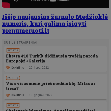
Išėjo naujausias žurnalo Medžioklė
numeris, kurį galima įsigyti
prenumeruoti.lt
SUSIJĘ STRAIPSNIAI
PATIRTIS
Ekstra #18 Turbūt didžiausia trofėjų paroda
Europoje! +Galerija
Išskirtinis
20. liepa, 2022
PATIRTIS
Visa visuomenė prieš medžioklę. Mitas ar
tiesa?
Išskirtinis
19. gegužė, 2022
PATIRTIS
Skaitytojo klausimas. Ar galima medžioti