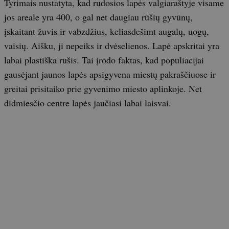
Tyrimais nustatyta, kad rudosios lapės valgiaraštyje visame
jos areale yra 400, o gal net daugiau rūšių gyvūnų,
įskaitant žuvis ir vabzdžius, keliasdešimt augalų, uogų,
vaisių. Aišku, ji nepeiks ir dvėselienos. Lapė apskritai yra
labai plastiška rūšis. Tai įrodo faktas, kad populiacijai
gausėjant jaunos lapės apsigyvena miestų pakraščiuose ir
greitai prisitaiko prie gyvenimo miesto aplinkoje. Net
didmiesčio centre lapės jaučiasi labai laisvai.