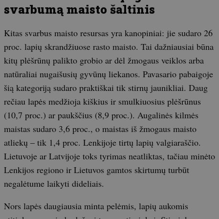
svarbumą maisto šaltinis
Kitas svarbus maisto resursas yra kanopiniai: jie sudaro 26
proc. lapių skrandžiuose rasto maisto. Tai dažniausiai būna
kitų plėšrūnų palikto grobio ar dėl žmogaus veiklos arba
natūraliai nugaišusių gyvūnų liekanos. Pavasario pabaigoje
šią kategoriją sudaro praktiškai tik stirnų jaunikliai. Daug
rečiau lapės medžioja kiškius ir smulkiuosius plėšrūnus
(10,7 proc.) ar paukščius (8,9 proc.). Augalinės kilmės
maistas sudaro 3,6 proc., o maistas iš žmogaus maisto
atliekų – tik 1,4 proc. Lenkijoje tirtų lapių valgiaraščio.
Lietuvoje ar Latvijoje toks tyrimas neatliktas, tačiau minėto
Lenkijos regiono ir Lietuvos gamtos skirtumų turbūt
negalėtume laikyti dideliais.
Nors lapės daugiausia minta pelėmis, lapių aukomis