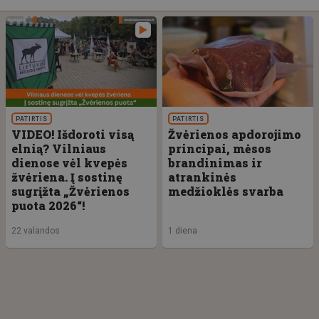
PATIRTIS
PATIRTIS
VIDEO! Išdoroti visą
Žvėrienos apdorojimo
elnią? Vilniaus
principai, mėsos
dienose vėl kvepės
brandinimas ir
žvėriena. Į sostinę
atrankinės
sugrįžta „Žvėrienos
medžioklės svarba
puota 2026“!
22 valandos
1 diena