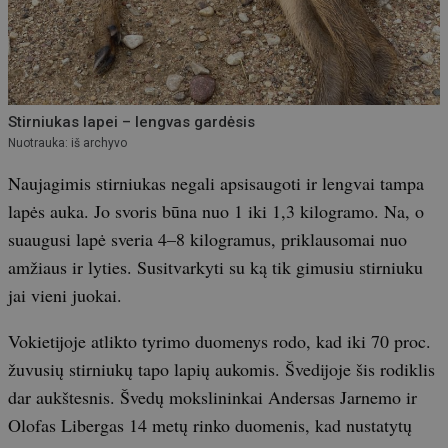
Stirniukas lapei – lengvas gardėsis
Nuotrauka: iš archyvo
Naujagimis stirniukas negali apsisaugoti ir lengvai tampa
lapės auka. Jo svoris būna nuo 1 iki 1,3 kilogramo. Na, o
suaugusi lapė sveria 4–8 kilogramus, priklausomai nuo
amžiaus ir lyties. Susitvarkyti su ką tik gimusiu stirniuku
jai vieni juokai.
Vokietijoje atlikto tyrimo duomenys rodo, kad iki 70 proc.
žuvusių stirniukų tapo lapių aukomis. Švedijoje šis rodiklis
dar aukštesnis. Švedų mokslininkai Andersas Jarnemo ir
Olofas Libergas 14 metų rinko duomenis, kad nustatytų