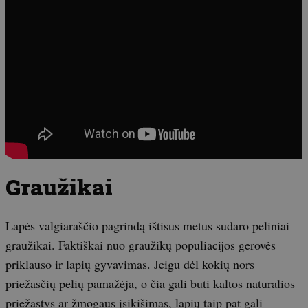
Graužikai
Lapės valgiaraščio pagrindą ištisus metus sudaro peliniai
graužikai. Faktiškai nuo graužikų populiacijos gerovės
priklauso ir lapių gyvavimas. Jeigu dėl kokių nors
priežasčių pelių pamažėja, o čia gali būti kaltos natūralios
priežastys ar žmogaus įsikišimas, lapių taip pat gali