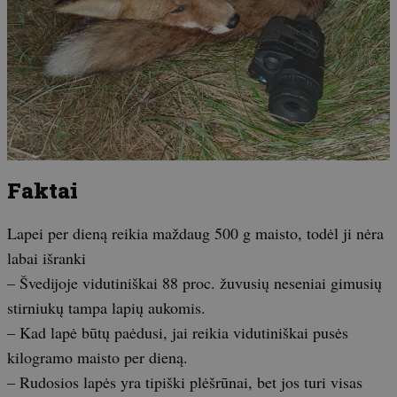
Faktai
Lapei per dieną reikia maždaug 500 g maisto, todėl ji nėra
labai išranki
– Švedijoje vidutiniškai 88 proc. žuvusių neseniai gimusių
stirniukų tampa lapių aukomis.
– Kad lapė būtų paėdusi, jai reikia vidutiniškai pusės
kilogramo maisto per dieną.
– Rudosios lapės yra tipiški plėšrūnai, bet jos turi visas