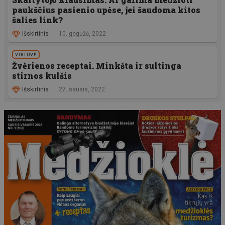
paukščius pasienio upėse, jei šaudoma kitos
šalies link?
Išskirtinis
10. gegužė, 2022
VIRTUVĖ
Žvėrienos receptai. Minkšta ir sultinga
stirnos kulšis
Išskirtinis
27. sausis, 2022