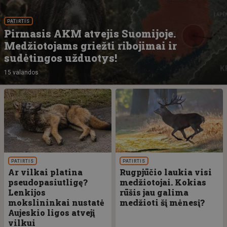
PATIRTIS
Pirmasis AKM atvejis Suomijoje.
Medžiotojams griežti ribojimai ir
sudėtingos užduotys!
15 valandos
PATIRTIS
PATIRTIS
Ar vilkai platina
Rugpjūčio laukia visi
pseudopasiutligę?
medžiotojai. Kokias
Lenkijos
rūšis jau galima
mokslininkai nustatė
medžioti šį mėnesį?
Aujeskio ligos atvejį
vilkui