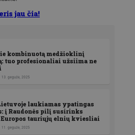
is jau čia!
pie kombinuotą medžioklinį
 tuo profesionaliai užsiima ne
i
13. gegužė, 2025
Lietuvoje laukiamas ypatingas
: į Raudonės pilį susirinks
 Europos tauriųjų elnių kviesliai
11. gegužė, 2025