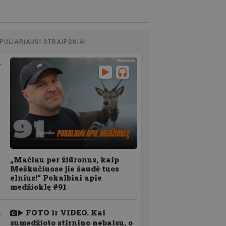
PULIARIAUSI STRAIPSNIAI
„Mačiau per žiūronus, kaip
Meškučiuose jie šaudė tuos
elnius!“ Pokalbiai apie
medžioklę #91
FOTO ir VIDEO. Kai
sumedžioto stirnino nebaisu, o