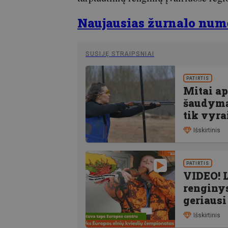
Naujausias žurnalo numer
SUSIJĘ STRAIPSNIAI
PATIRTIS
Mitai a
šaudymą:
tik vyra
Išskirtinis
PATIRTIS
VIDEO! 
renginys
geriausi
Išskirtinis