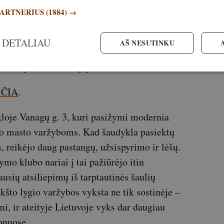
PARTNERIUS
(1884) →
 ypatingai svarbūs mums, kaip organizacijai,
ikinius sportą. Tai aiškiai rodo, kad nuoseklus
 DETALIAU
AŠ NESUTINKU
inę sėkmę. Tikime, kad ateityje džiaugsimės dar
onatų ar taurės etapų.
i ČIA
.
oje Vanagų g. 3, kuri pasižymi modernia
kio masto varžyboms. Kad šaudykla pasiektų
s, reikėjo daug pastangų, užsispyrimo ir lėšų.
mo klubo nariai į tai pažiūrėjo itin
ausių atsiliepimų iš tarptautinės šaulių
što lygio varžybos vyksta ne tik sostinėje –
mi, ir ateityje Lietuvoje vyks dar daugiau
ionuose.