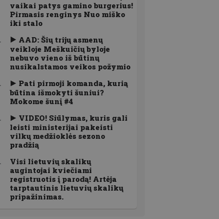
vaikai patys gamino burgerius!
Pirmasis renginys Nuo miško
iki stalo
AAD: Šių trijų asmenų
veikloje Meškuičių byloje
nebuvo vieno iš būtinų
nusikalstamos veikos požymio
Pati pirmoji komanda, kurią
būtina išmokyti šuniui?
Mokome šunį #4
VIDEO! Siūlymas, kuris gali
leisti ministerijai pakeisti
vilkų medžioklės sezono
pradžią
Visi lietuvių skalikų
augintojai kviečiami
registruotis į parodą! Artėja
tarptautinis lietuvių skalikų
pripažinimas.