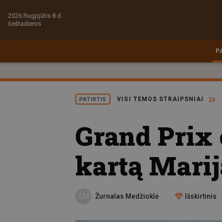
2026 Rugpjūtis 8 d.
šeštadienis
P
VISI TEMOS STRAIPSNIAI
PATIRTIS
Grand Prix 
kartą Mari
ŽM
Žurnalas Medžioklė
Išskirtinis