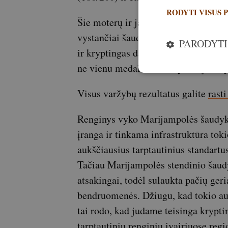
RODYTI VISUS 
Šie moterų ir jaunių laimėjimai yra
vystančiai šaudymo į skriejančius ta
PARODYTI
ir kryptingas darbas veda į tarptaut
ne vienu medaliu iš žemyninių čempi
Visus varžybų rezultatus galite
rast
Renginys vyko Marijampolės šaudykl
įranga ir tinkama infrastruktūra to
aukščiausius tarptautinius standartu
Tačiau Marijampolės stendinio šaudy
atsakingai, todėl sulaukta pačių geri
bendruomenės. Džiugu, kad tokio auk
tai rodo, kad judame teisinga krypti
tarptautinių renginių įvairiuose reg