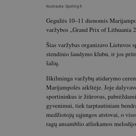
Nuotrauka: Sporting.lt
Gegužės 10–11 dienomis Marijampol
varžybos „Grand Prix of Lithuania
Šias varžybas organizavo Lietuvos s
stendinio šaudymo klubu, ir jos pri
šalių.
Iškilminga varžybų atidarymo cerem
Marijampolės aikštėje. Joje dalyvavo
sportininkus ir žiūrovus, pabrėždami
gyvenimui, tiek tarptautiniam bendr
medžiotojų sąjungos atstovai, o vi
ragų ansamblio atliekamos melodijo