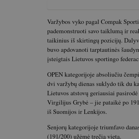
Varžybos vyko pagal Compak Sporting
pademonstruoti savo taiklumą ir reak
taikinius iš skirtingų pozicijų. Daly
buvo apdovanoti tarptautinės šaudym
įsteigtais Lietuvos sportingo federac
OPEN kategorijoje absoliučiu čempio
dvi varžybų dienas suklydo tik du ka
Lietuvos atstovų geriausiai pasirod
Virgilijus Grybė – jie pataikė po 191
iš Suomijos ir Lenkijos.
Senjorų kategorijoje triumfavo dana
(191/200) užėmė trečią vietą.