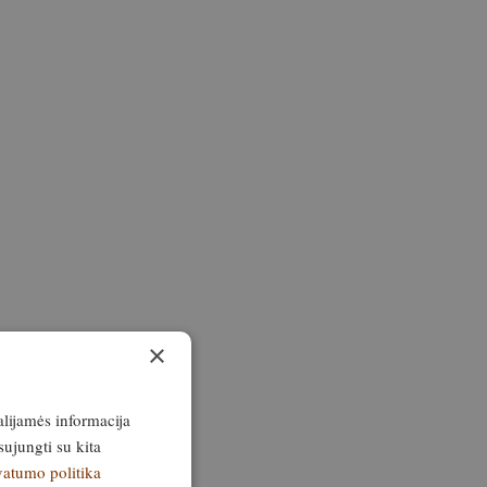
×
alijamės informacija
sujungti su kita
vatumo politika