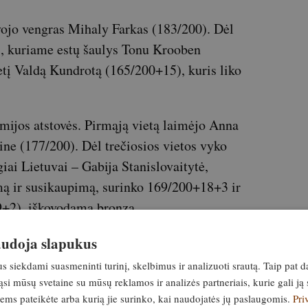
vojo vengras Mihaly Farkas (183/200). Dėl
s, kuriame estų šaulys Tonu Krooben
tį Valdą Kundrotą (165/200+15), kuris liko
mijos atstovės. Pirmąją vietą laimėjo Anna
aine (177/200). Dėl trečiosios vietos vyko
giai Lietuvai – Gabija Stanislovaitytė,
ą ir susikaupimą, surinko 169/200+18+3 ir
9+2), iškovodama bronzą.
 Suomijos šaulys Roope Ojansuu (197/200),
naudoja slapukus
ndroje OPEN kategorijoje. Antrąją ir trečiąją
siekdami suasmeninti turinį, skelbimus ir analizuoti srautą. Taip pat d
uvos sportininkai – Nedas Šimanauskas
si mūsų svetaine su mūsų reklamos ir analizės partneriais, kurie gali ją 
jiems pateikėte arba kurią jie surinko, kai naudojatės jų paslaugomis.
Pri
/200).