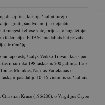
 discipliną, kurioje šauliai turėjo
cijos greitį, šaudydami į skriejančius
viai rungėsi keliose kategorijose, o nugalėtojai
o federacijos FITASC medaliais bei prizais,
ijos ir rėmėjų.
nu tapo estų šaulys Veikko Tihvan, kuris per
rtus ir surinko 198 taškus iš 200 galimų. Tarp
ė Tomas Momkus, Nerijus Vaitekūnas ir
 tašką ir pasidalijo 10–15 vietomis su šauliais
s Christian Kruse (196/200), o Virgilijus Grybė