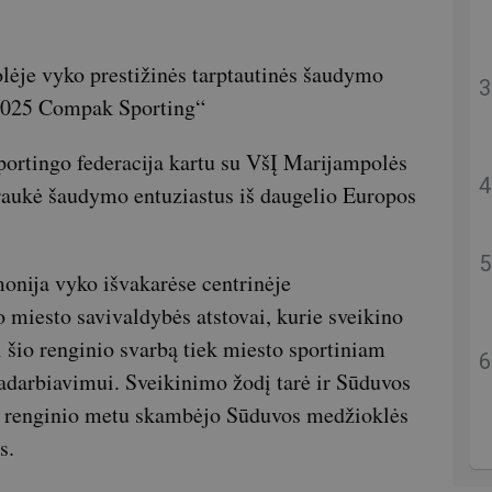
ėje vyko prestižinės tarptautinės šaudymo
 2025 Compak Sporting“
portingo federacija kartu su VšĮ Marijampolės
traukė šaudymo entuziastus iš daugelio Europos
onija vyko išvakarėse centrinėje
 miesto savivaldybės atstovai, kurie sveikino
 šio renginio svarbą tiek miesto sportiniam
adarbiavimui. Sveikinimo žodį tarė ir Sūduvos
so renginio metu skambėjo Sūduvos medžioklės
s.