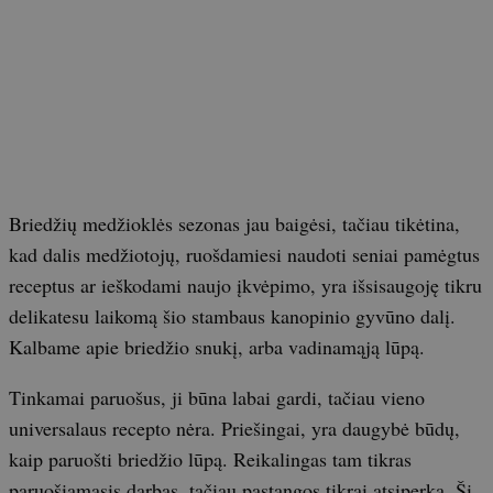
Briedžių medžioklės sezonas jau baigėsi, tačiau tikėtina,
kad dalis medžiotojų, ruošdamiesi naudoti seniai pamėgtus
receptus ar ieškodami naujo įkvėpimo, yra išsisaugoję tikru
delikatesu laikomą šio stambaus kanopinio gyvūno dalį.
Kalbame apie briedžio snukį, arba vadinamąją lūpą.
Tinkamai paruošus, ji būna labai gardi, tačiau vieno
universalaus recepto nėra. Priešingai, yra daugybė būdų,
kaip paruošti briedžio lūpą. Reikalingas tam tikras
paruošiamasis darbas, tačiau pastangos tikrai atsiperka. Šį