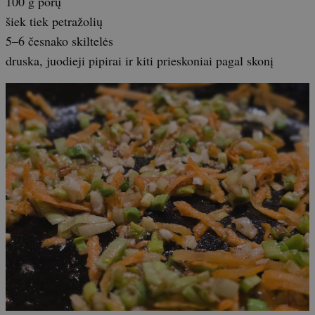
100 g porų
šiek tiek petražolių
5–6 česnako skiltelės
druska, juodieji pipirai ir kiti prieskoniai pagal skonį