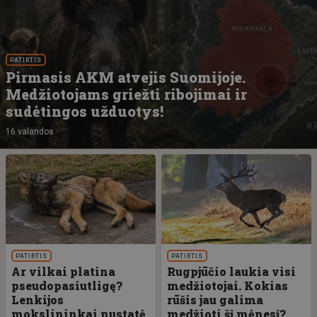
PATIRTIS
Pirmasis AKM atvejis Suomijoje.
Medžiotojams griežti ribojimai ir
sudėtingos užduotys!
16 valandos
PATIRTIS
PATIRTIS
Ar vilkai platina
Rugpjūčio laukia visi
pseudopasiutligę?
medžiotojai. Kokias
Lenkijos
rūšis jau galima
mokslininkai nustatė
medžioti šį mėnesį?