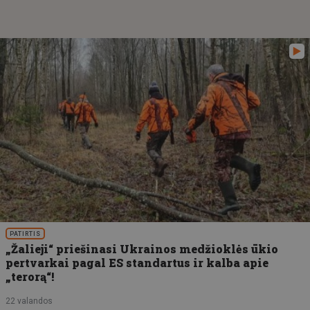
PATIRTIS
„Žalieji“ priešinasi Ukrainos medžioklės ūkio
pertvarkai pagal ES standartus ir kalba apie
„terorą“!
22 valandos