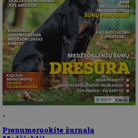
<
Prenumeruokite žurnalą