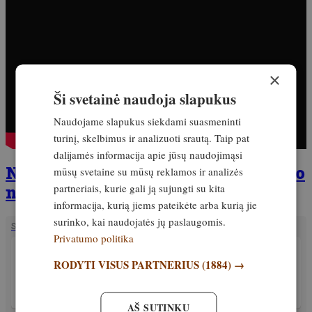
×
Ši svetainė naudoja slapukus
Naudojame slapukus siekdami suasmeninti
turinį, skelbimus ir analizuoti srautą. Taip pat
dalijamės informacija apie jūsų naudojimąsi
Nepraleisk! Išleistas naujas žurnalo
mūsų svetaine su mūsų reklamos ir analizės
partneriais, kurie gali ją sujungti su kita
numeris
informacija, kurią jiems pateikėte arba kurią jie
surinko, kai naudojatės jų paslaugomis.
SUSIJĘ STRAIPSNIAI
Privatumo politika
VIRTUVĖ
Nuostabus užkandis iš briedžio lūpos –
RODYTI VISUS PARTNERIUS
(1884) →
slėgtainis!
Išskirtinis
15. vasaris, 2025
AŠ SUTINKU