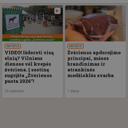
PATIRTIS
PATIRTIS
VIDEO! Išdoroti visą
Žvėrienos apdorojimo
elnią? Vilniaus
principai, mėsos
dienose vėl kvepės
brandinimas ir
žvėriena. Į sostinę
atrankinės
sugrįžta „Žvėrienos
medžioklės svarba
puota 2026“!
23 valandos
1 diena