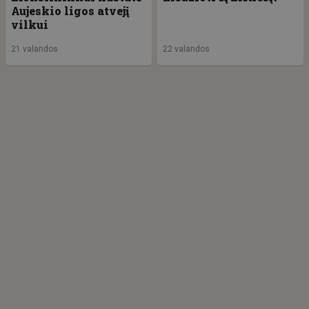
Aujeskio ligos atvejį
vilkui
21 valandos
22 valandos