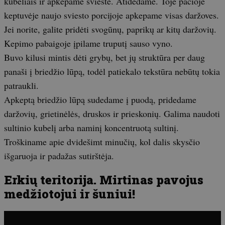
kubeliais ir apkepame svieste. Atidedame. Toje pačioje
keptuvėje naujo sviesto porcijoje apkepame visas daržoves.
Jei norite, galite pridėti svogūnų, paprikų ar kitų daržovių.
Kepimo pabaigoje įpilame truputį sauso vyno.
Buvo kilusi mintis dėti grybų, bet jų struktūra per daug
panaši į briedžio lūpą, todėl patiekalo tekstūra nebūtų tokia
patraukli.
Apkeptą briedžio lūpą sudedame į puodą, pridedame
daržovių, grietinėlės, druskos ir prieskonių. Galima naudoti
sultinio kubelį arba naminį koncentruotą sultinį.
Troškiname apie dvidešimt minučių, kol dalis skysčio
išgaruoja ir padažas sutirštėja.
Erkių teritorija. Mirtinas pavojus
medžiotojui ir šuniui!