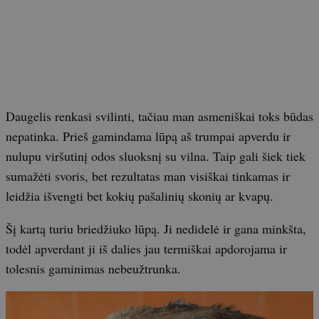
Daugelis renkasi svilinti, tačiau man asmeniškai toks būdas
nepatinka. Prieš gamindama lūpą aš trumpai apverdu ir
nulupu viršutinį odos sluoksnį su vilna. Taip gali šiek tiek
sumažėti svoris, bet rezultatas man visiškai tinkamas ir
leidžia išvengti bet kokių pašalinių skonių ar kvapų.
Šį kartą turiu briedžiuko lūpą. Ji nedidelė ir gana minkšta,
todėl apverdant ji iš dalies jau termiškai apdorojama ir
tolesnis gaminimas nebeužtrunka.