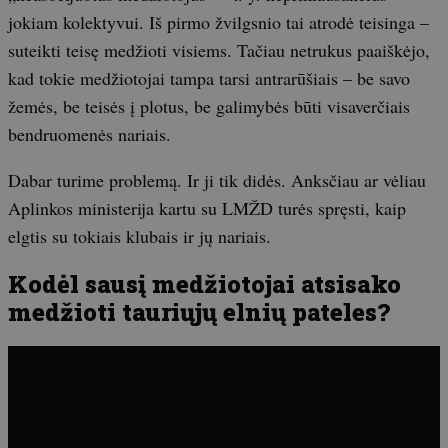
jokiam kolektyvui. Iš pirmo žvilgsnio tai atrodė teisinga –
suteikti teisę medžioti visiems. Tačiau netrukus paaiškėjo,
kad tokie medžiotojai tampa tarsi antrarūšiais – be savo
žemės, be teisės į plotus, be galimybės būti visaverčiais
bendruomenės nariais.
Dabar turime problemą. Ir ji tik didės. Anksčiau ar vėliau
Aplinkos ministerija kartu su LMŽD turės spręsti, kaip
elgtis su tokiais klubais ir jų nariais.
Kodėl sausį medžiotojai atsisako
medžioti tauriųjų elnių pateles?