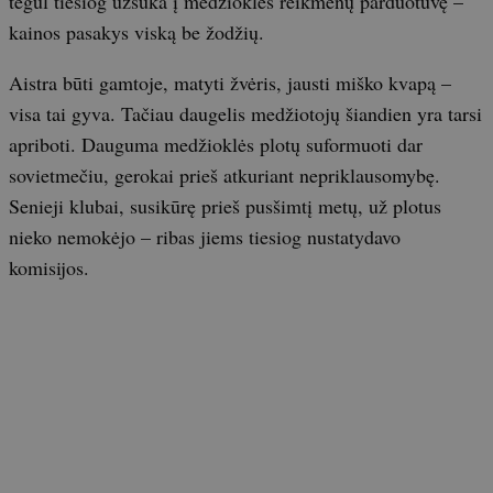
tegul tiesiog užsuka į medžioklės reikmenų parduotuvę –
kainos pasakys viską be žodžių.
Aistra būti gamtoje, matyti žvėris, jausti miško kvapą –
visa tai gyva. Tačiau daugelis medžiotojų šiandien yra tarsi
apriboti. Dauguma medžioklės plotų suformuoti dar
sovietmečiu, gerokai prieš atkuriant nepriklausomybę.
Senieji klubai, susikūrę prieš pusšimtį metų, už plotus
nieko nemokėjo – ribas jiems tiesiog nustatydavo
komisijos.