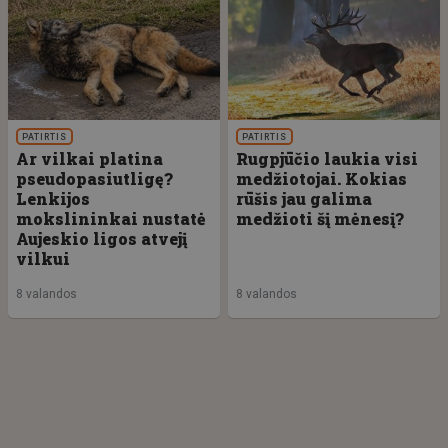
PATIRTIS
PATIRTIS
Ar vilkai platina
Rugpjūčio laukia visi
pseudopasiutligę?
medžiotojai. Kokias
Lenkijos
rūšis jau galima
mokslininkai nustatė
medžioti šį mėnesį?
Aujeskio ligos atvejį
vilkui
8 valandos
8 valandos