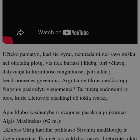
Užteko pamatyti, kad šie vyrai, neturėdami nei savo miškų,
nei oficialių plotų, vis tiek buriasi į klubą, turi vėliavą,
dalyvauja kultūriniuose renginiuose, įsitraukia į
bendruomenės gyvenimą. Argi tai ne tikras medžiotojų
žingsnis pasirodyti visuomenei? Tai turėtų sudominti ir
tuos, kurie Lietuvoje atsakingi už tokią tvarką.
Apie klubo kasdienybę ir svajones pasakoja jo įkūrėjas
Algis Maslinskas (62 m.):
„Klubas Girių karaliai priklauso Širvintų medžiotojų ir
žvejų draugijai. Esu net jos valdybos narys. Lietuvoje tokių