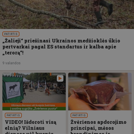
PATIRTIS
„Žalieji“ priešinasi Ukrainos medžioklės ūkio
pertvarkai pagal ES standartus ir kalba apie
„terorą“!
9 valandos
PATIRTIS
PATIRTIS
VIDEO! Išdoroti visą
Žvėrienos apdorojimo
elnią? Vilniaus
principai, mėsos
dienose vėl kvepės
brandinimas ir