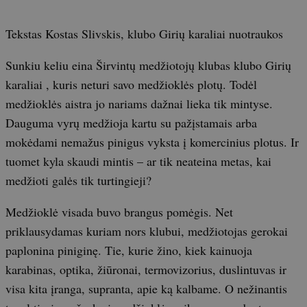
Tekstas Kostas Slivskis, klubo Girių karaliai nuotraukos
Sunkiu keliu eina Širvintų medžiotojų klubas klubo Girių
karaliai , kuris neturi savo medžioklės plotų. Todėl
medžioklės aistra jo nariams dažnai lieka tik mintyse.
Dauguma vyrų medžioja kartu su pažįstamais arba
mokėdami nemažus pinigus vyksta į komercinius plotus. Ir
tuomet kyla skaudi mintis – ar tik neateina metas, kai
medžioti galės tik turtingieji?
Medžioklė visada buvo brangus pomėgis. Net
priklausydamas kuriam nors klubui, medžiotojas gerokai
paplonina piniginę. Tie, kurie žino, kiek kainuoja
karabinas, optika, žiūronai, termovizorius, duslintuvas ir
visa kita įranga, supranta, apie ką kalbame. O nežinantis