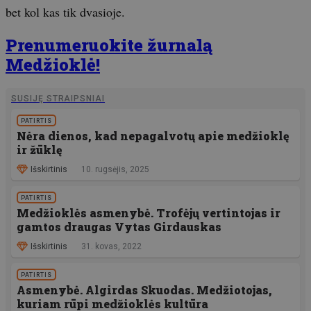
bet kol kas tik dvasioje.
Prenumeruokite žurnalą
Medžioklė!
SUSIJĘ STRAIPSNIAI
PATIRTIS
Nėra dienos, kad nepagalvotų apie medžioklę
ir žūklę
Išskirtinis
10. rugsėjis, 2025
PATIRTIS
Medžioklės asmenybė. Trofėjų vertintojas ir
gamtos draugas Vytas Girdauskas
Išskirtinis
31. kovas, 2022
PATIRTIS
Asmenybė. Algirdas Skuodas. Medžiotojas,
kuriam rūpi medžioklės kultūra