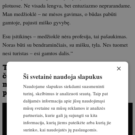
plotuose. Ne visada lengva, bet entuziazmo neprarandame.
Man medžioklė – ne mėsos gavimas, o būdas pabūti
gamtoje, pajusti miško gyvybę.
Esu įsitikinęs – medžioklė nėra profesija, tai pašaukimas.
Noras būti su bendraminčiais, su mišku, tyla. Nes tuomet
nesi turistas – esi gamtos dalis.“
Tūkstančiai svečių, elnių kvieslių
×
čempionatas ir muzika! Tai
Ši svetainė naudoja slapukus
medžioklės šventė Raudonės
Naudojame slapukus siekdami suasmeninti
pilyje!
turinį, skelbimus ir analizuoti srautą. Taip pat
dalijamės informacija apie jūsų naudojimąsi
mūsų svetaine su mūsų reklamos ir analizės
partneriais, kurie gali ją sujungti su kita
informacija, kurią jiems pateikėte arba kurią jie
surinko, kai naudojatės jų paslaugomis.