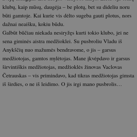
klubų, kaip mūsų, daugėja – be plotų, bet su dideliu noru
būti gamtoje. Kai kurie vis dėlto sugeba gauti plotus, nors
dažnai neaišku, kokiu būdu.
Galbūt būčiau niekada nesiryžęs kurti tokio klubo, jei ne
sena giminės aistra medžioklei. Su pusbroliu Vladu iš
Anykščių nuo mažumės bendravome, o jis – garsus
medžiotojas, gamtos mylėtojas. Mane įkvėpdavo ir garsus
širvintiškis medžiotojas, medžioklės žinovas Vaclovas
Četrauskas – vis primindavo, kad tikras medžiotojas gimsta
iš širdies, o ne iš leidimo. O jis irgi mano pusbrolis…