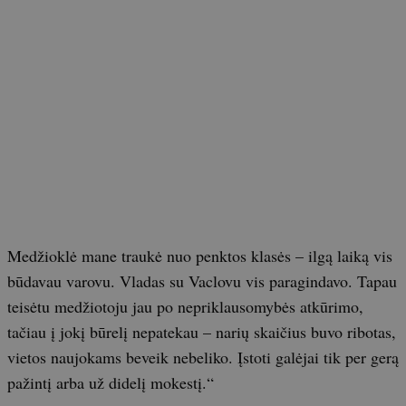
Medžioklė mane traukė nuo penktos klasės – ilgą laiką vis
būdavau varovu. Vladas su Vaclovu vis paragindavo. Tapau
teisėtu medžiotoju jau po nepriklausomybės atkūrimo,
tačiau į jokį būrelį nepatekau – narių skaičius buvo ribotas,
vietos naujokams beveik nebeliko. Įstoti galėjai tik per gerą
pažintį arba už didelį mokestį.“