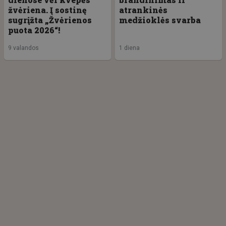
žvėriena. Į sostinę
atrankinės
sugrįžta „Žvėrienos
medžioklės svarba
puota 2026“!
9 valandos
1 diena