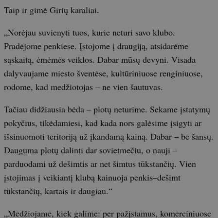
Taip ir gimė Girių karaliai.
„Norėjau suvienyti tuos, kurie neturi savo klubo.
Pradėjome penkiese. Įstojome į draugiją, atsidarėme
sąskaitą, ėmėmės veiklos. Dabar mūsų devyni. Visada
dalyvaujame miesto šventėse, kultūriniuose renginiuose,
rodome, kad medžiotojas – ne vien šautuvas.
Tačiau didžiausia bėda – plotų neturime. Sekame įstatymų
pokyčius, tikėdamiesi, kad kada nors galėsime įsigyti ar
išsinuomoti teritoriją už įkandamą kainą. Dabar – be šansų.
Dauguma plotų dalinti dar sovietmečiu, o nauji –
parduodami už dešimtis ar net šimtus tūkstančių. Vien
įstojimas į veikiantį klubą kainuoja penkis–dešimt
tūkstančių, kartais ir daugiau.“
„Medžiojame, kiek galime: per pažįstamus, komerciniuose