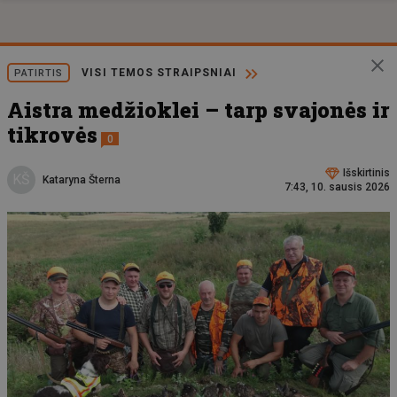
VISI TEMOS STRAIPSNIAI
PATIRTIS
Aistra medžioklei – tarp svajonės ir
tikrovės
0
Išskirtinis
KŠ
Kataryna Šterna
7:43, 10. sausis 2026