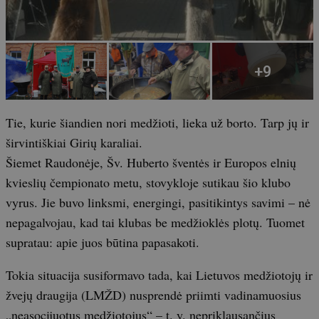
Tie, kurie šiandien nori medžioti, lieka už borto. Tarp jų ir
širvintiškiai Girių karaliai.
Šiemet Raudonėje, Šv. Huberto šventės ir Europos elnių
kvieslių čempionato metu, stovykloje sutikau šio klubo
vyrus. Jie buvo linksmi, energingi, pasitikintys savimi – nė
nepagalvojau, kad tai klubas be medžioklės plotų. Tuomet
supratau: apie juos būtina papasakoti.
Tokia situacija susiformavo tada, kai Lietuvos medžiotojų ir
žvejų draugija (LMŽD) nusprendė priimti vadinamuosius
„neasocijuotus medžiotojus“ – t. y. nepriklausančius